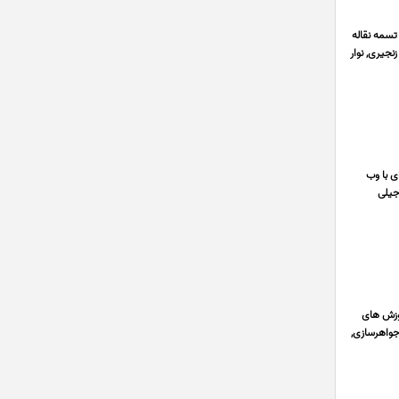
دار, تسمه نقاله
نجیری, نوار
ه ای با وب
جیلی
ارائه بهترین آموزش های
جواهرسازی,