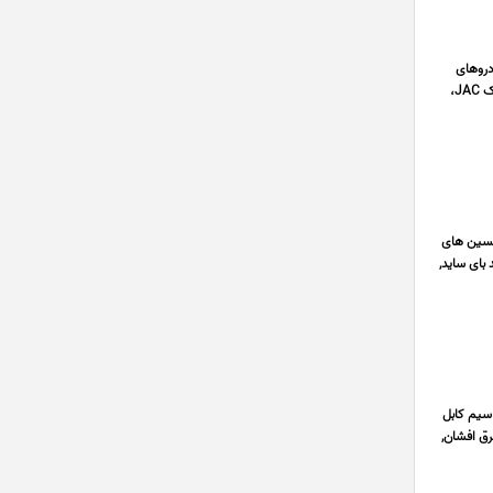
خودروهای
چینی، به عنوان یکی از کامل ترین مراکز تهیه قطعات یدکی خودروهای ام جی MG، ام وی ام MVM، برلیانس Brilliance، جک JAC،
 تکنسین های
 بای ساید,
سیم کابل
رق افشان,