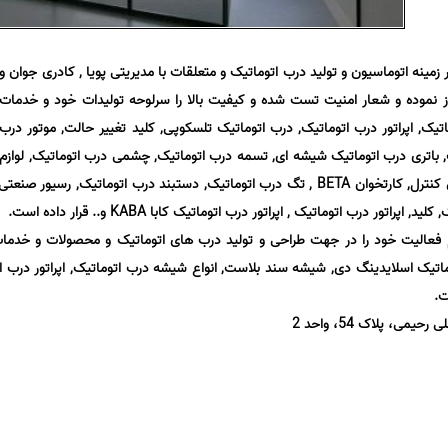
 15 سال تجربه در زمینه اتوماسیون و تولید درب اتوماتیک و متعلقات با مدیریتی پویا , کادری جوان و
از نموده و شعار امنیت تست شده و کیفیت بالا را سرلوحه تولیدات خود و خدمات
تیک, اپراتور درب اتوماتیک, درب اتوماتیک تلسکوپی, کلید تغییر حالت, موتور درب
 باتری درب اتوماتیک شیشه ای, تسمه درب اتوماتیک, چشمی درب اتوماتیک, لوازم
و تجهیزات جانبی الکترونیکی, اکسس کنترل, کارتخوان BETA , تگ درب اتوماتیک, دستبند درب اتوماتیک, رسیو
اتور درب اتوماتیک , اپراتور درب اتوماتیک کابا KABA و.. قرار داده است.
 فعالیت خود را در جهت طراحی و تولید درب های اتوماتیک و محصولات و خدما
ماتیک اسلایدینگ دی, شیشه سند بلاست, انواع شیشه درب اتوماتیک, اپراتور درب ا
ی، پلاک 54، واحد 2