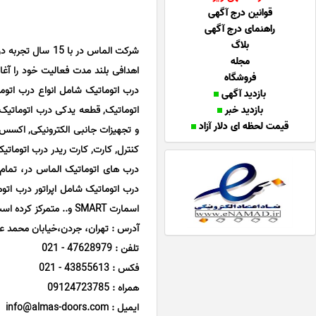
قوانین درج آگهی
راهنمای درج آگهی
بلاگ
شرکت الماس در با
مجله
اهدافی بلند مدت فعالیت خود را آغ
فروشگاه
درب اتوماتیک شامل انواع درب اتوما
بازدید آگهی
بازدید خبر
اتوماتیک, قطعه یدکی درب اتوماتیک,
قیمت لحظه ای دلار آزاد
کنترل, کارت, کارت ریدر درب اتوماتیک, کلید, اپر
درب های اتوماتیک الماس در، تمام
درب اتوماتیک شامل اپراتور درب اتو
اسمارت SMART و.. متمرکز کرده است.
آدرس : تهران، جردن،خیابان محمد علی رحیم
تلفن : 47628979 - 021
فکس : 43855613 - 021
همراه : 09124723785
ایمیل : info@almas-doors.com