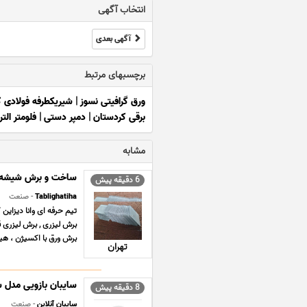
انتخاب آگهی
آگهی بعدی
برچسبهای مرتبط
ورق گرافیتی نسوز
|
شیریکطرفه فولادی کل
برقی کردستان
|
دمپر دستی
|
فلومتر الت
مشابه
ساخت و برش شیشه ک
6 دقیقه پیش
Tablighatiha
- صنعت
تیم حرفه ای وانا دیزاین
برش ورق با اکسیژن ، هیدر
تهران
سایبان بازویی مدل
8 دقیقه پیش
سایبان آنلاین
- صنعت