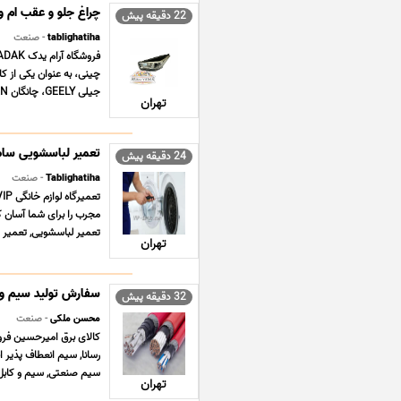
چراغ جلو و عقب ام وی ام  PRO
22 دقیقه پیش
tablighatiha
- صنعت
جیلی GEELY، چانگان CHANGAN، چری CHERY، دانگ فنگ DONGF ... ...
تهران
تعمیر لباسشویی سامسونگ
24 دقیقه پیش
Tablighatiha
- صنعت
مجرب را برای شما آسان کن
تعمیر لباسشویی, تعمیر پ
تهران
سفارش تولید سیم و 
32 دقیقه پیش
محسن ملکی
- صنعت
کالای برق امیرحسین فرو
رسانا, سیم انعطاف پذیر
سیم صنعتی, سیم و کابل, 
تهران