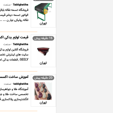
Tablighatiha
- صنعت
الواتور, تسمه دینام, قیم
نقاله رولیکی, نوار ن ... ...
تهران
قیمت لوازم یدکی اکس
16 دقیقه پیش
Tablighatiha
- صنعت
سایت های اینترنتی تخص
GEELY , قطعات یدکی ام وی ام MVM X33 , قطعات یدکی دانگ فنگ ... ...
تهران
آموزش ساخت اکسسور
20 دقیقه پیش
tablighatiha
- صنعت
تخصصی ساخت طلا و جواهر
انگشترسازی, پلاکسازی, قل
تهران