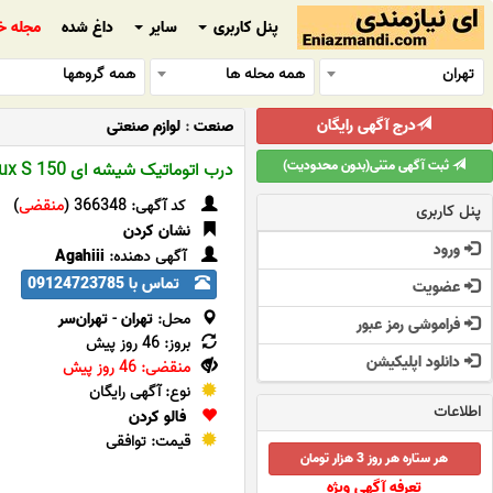
پنل کاربری
سایر
داغ شده
مجله خ
تهران
همه محله ها
همه گروهها
درج آگهی رایگان
صنعت
:
لوازم صنعتی
ثبت آگهی متنی(بدون محدودیت)
درب اتوماتیک شیشه ای Holux S 150
کد آگهی: 366348 (
منقضی
)
پنل کاربری
نشان کردن
ورود
آگهی دهنده:
Agahiii
تماس با 09124723785
عضویت
محل:
تهران
-
تهران‌سر
فراموشی رمز عبور
بروز: 46 روز پیش
دانلود اپلیکیشن
منقضی: 46 روز پیش
نوع: آگهی رایگان
اطلاعات
فالو کردن
قیمت: توافقی
هر ستاره هر روز 3 هزار تومان
تعرفه آگهی ویژه