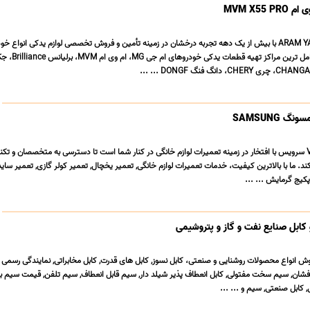
MVM X55
فروشگاه آرام یدک ARAM YADAK با بیش از یک دهه تجربه درخشان در زمینه تأمین و فروش تخصصی لوازم یدکی انواع 
 SAMSUNG
تعمیرگاه لوازم خانگی VIP سرویس با افتخار در زمینه تعمیرات لوازم خانگی در کنار شما است تا دسترسی به متخصصان و
د. ما با بالاترین کیفیت، خدمات تعمیرات لوازم خانگی, تعمیر یخچال, تعمیر کولر گازی, تعمیر ساید
کیج گرمایش ... ...
کابل صنایع نفت و گاز و پتروشیمی
ش انواع محصولات روشنایی و صنعتی، کابل نسوز, کابل های قدرت, کابل مخابراتی, نمایندگی رسمی 
 افشان, سیم سخت مفتولی, کابل انعطاف پذیر شیلد دار, سیم قابل انعطاف, سیم تلفن, قیمت سیم ب
کابل صنعتی, سیم و ... ...