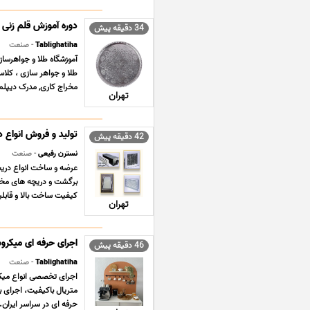
دوره آموزش قلم زنی 
34 دقیقه پیش
Tablighatiha
- صنعت
طلا و جواهر سازى ، کلاس
مخراج کاری, مدرک دیپلم 
تهران
تولید و فروش انواع د
42 دقیقه پیش
نسترن رفیعی
- صنعت
عرضه و ساخت انواع دریچ
برگشت و دریچه های مخصو
کیفیت ساخت بالا و قابلی
تهران
اجرای حرفه ای میکر
46 دقیقه پیش
Tablighatiha
- صنعت
اجرای تخصصی انواع میکر
متریال باکیفیت، اجرای ب
حرفه ای در سراسر ایران. آ