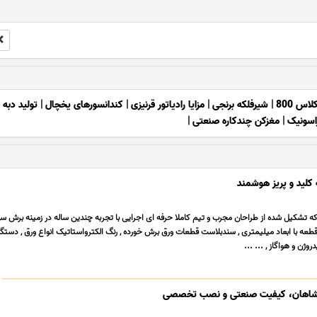
اس 800
|
شیرفلکه برنجی
|
مزایا رادیاتور قرنیزی
|
کندانسورهای یخچال
|
تولید دبه
|
راسونیک
|
مغزکن چندکاره صنعتی
|
لید و پریز هوشمند
 که تشکیل شده از طراحان مجرب و تیم کاملا حرفه ای اجرایی با تجربه چندین ساله در زمینه برش س
وژن و هواگاز , ... ...
 شاهان، کیفیت صنعتی و نصب تخصصی