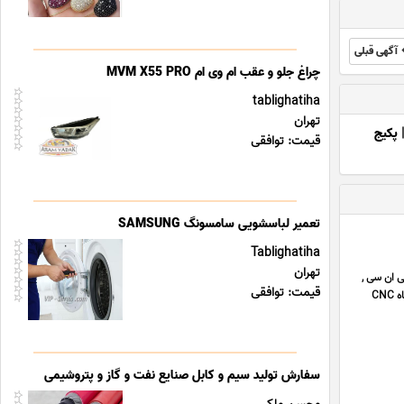
آگهی قبلی
چراغ جلو و عقب ام وی ام MVM X55 PRO
tablighatiha
تهران
پکیج
قیمت: توافقی
تعمیر لباسشویی سامسونگ SAMSUNG
Tablighatiha
تهران
ی ان سی ,
قیمت: توافقی
برش لیزری , برش لیزری قطعه با ابعاد میلیمتری , سندبلاست قطعات ورق برش خورده , رنگ الکترواستاتیک انواع ورق , دستگاه CNC
سفارش تولید سیم و کابل صنایع نفت و گاز و پتروشیمی