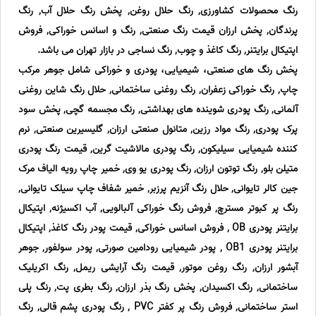
رنگ محصولات کشاورزی, رنگ حلال روغن, پخش رنگ حلال آب, رنگ
پرندگان, پخش ارزان قیمت رنگ صنعتی, رنگ و اسانس خوراکی, فروش
اپتیکال برایتنر, رنگ کاغذ و چوب, رنگ نساجی در بازار تهران می باشد.
پخش رنگ های صنعتی، شیمیایی، پودری و خوراکی شامل جوهر مرکب
چاپ, رنگ خوراکی زعفران, رنگ روغنی ساختمانی, حلال رنگ شاین روغنی
آلمانی, رنگ پودری شوینده های بهداشتی, رنگ مجسمه گچی, پخش سود
پرک پودری, رنگ مواد رزین, متانول صنعتی ارزان, گلیسیرین صنعتی, نرم
کننده شیمیایی سیلیکون, رنگ پودری مالاشیت گرین, قیمت رنگ پودری
متیلن بلو, رنگ توتون ارزان, رنگ پودری یو وی, خمیر چاپ رویه الیاف مرک
جین کالر تایوانی, حلال رنگ آنزیم پرزبر, خمیر شفاف چاپ سیلک تایوانی,
رنگ پر کبوتر مسترچ, فروش رنگ خوراکی آلبالویی, آب اکسیژنه, اپتیکال
برایتنر پودری OB , فروش اسانس خوراکی, قیمت پودر رنگ کاغذ, اپتیکال
برایتنر پودری OB1 , پودر شیمیایی رودامین صورتی, پودر سولفور, جوهر
آبشور ارزان, رنگ روغن موتور, قیمت رنگ آرایشی ریمل, رنگ اکریلیک
ساختمانی, رنگ اکسیدان, پخش رنگ بذر ارزان, رنگ بطری پت, رنگ پلی
استر ساختمانی, فروش رنگ پر کفتر PVC , رنگ پودری پشم قالی, رنگ