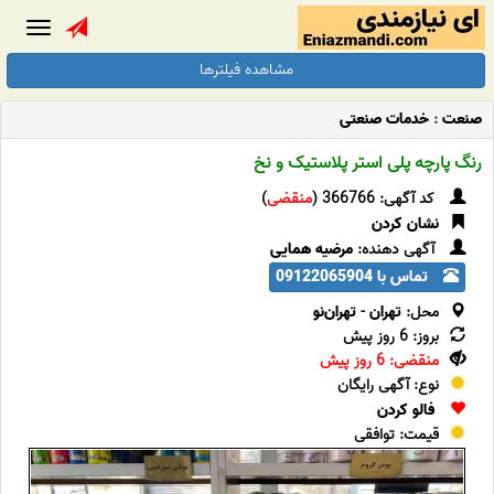
Toggle
gation
مشاهده فیلترها
صنعت
:
خدمات صنعتی
رنگ پارچه پلی استر پلاستیک و نخ
کد آگهی: 366766 (
منقضی
)
نشان کردن
آگهی دهنده:
مرضیه همایی
تماس با 09122065904
محل:
تهران
-
تهران‌نو
بروز: 6 روز پیش
منقضی: 6 روز پیش
نوع: آگهی رایگان
فالو کردن
قیمت: توافقی