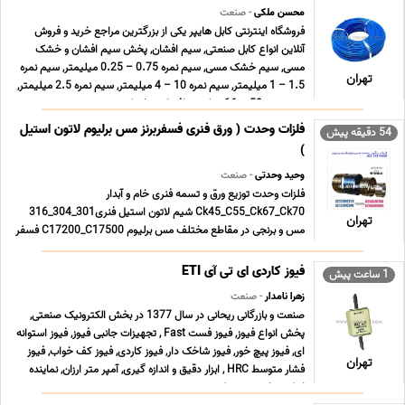
محسن ملکی
- صنعت
فروشگاه اینترنتی کابل هایپر یکی از بزرگترین مراجع خرید و فروش
آنلاین انواع کابل صنعتی, سیم افشان, پخش سیم افشان و خشک
مسی, سیم خشک مسی, سیم نمره 0.75 – 0.25 میلیمتر, سیم نمره
تهران
1.5 – 1 میلیمتر, سیم نمره 10 – 4 میلیمتر, سیم نمره 2.5 میلیمتر,
سیم نمره 50 – 16 میلیمتر افشان و خشک زمین ... ...
فلزات وحدت ( ورق فنری فسفربرنز مس برلیوم لاتون استیل
54 دقیقه پیش
)
وحید وحدتی
- صنعت
فلزات وحدت توزیع ورق و تسمه فنری خام و آبدار
Ck45_C55_Ck67_Ck70 شیم لاتون استیل فنری301_304_316
تهران
مس و برنجی در مقاطع مختلف مس برلیوم C17200_C17500 فسفر
برنز Cusn6_Cusn8 آلومینیوم معمولی و آلیاژی
1000_5056_6061_7076 شعبه پامنار 021.33913155
فیوز کاردی ای تی آی ETI
1 ساعت پیش
021.33119429 شعبه شادآباد 021.66196708 0 ... ...
زهرا نامدار
- صنعت
صنعت و بازرگانی ریحانی در سال 1377 در بخش الکترونیک صنعتی,
پخش انواع فیوز, فیوز فست Fast , تجهیزات جانبی فیوز, فیوز استوانه
ای, فیوز پیچ خور, فیوز شاخک دار, فیوز کاردی, فیوز کف خواب, فیوز
تهران
فشار متوسط HRC , ابزار دقیق و اندازه گیری, آمپر متر ارزان, نماینده
اینکودر, اینورتر, ‎پروژکت ... ...