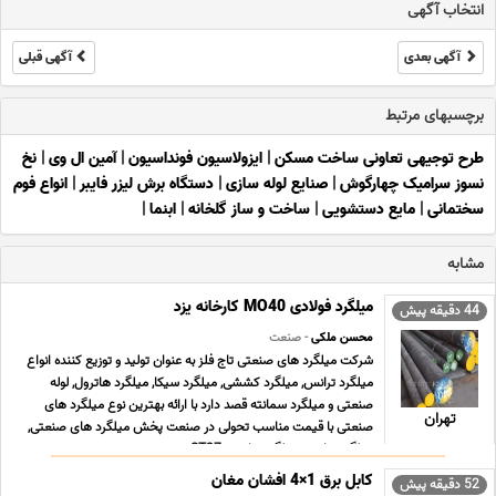
انتخاب آگهی
آگهی بعدی
آگهی قبلی
برچسبهای مرتبط
طرح توجیهی تعاونی ساخت مسکن
|
ایزولاسیون فونداسیون
|
آمین ال وی
|
نخ
نسوز سرامیک چهارگوش
|
صنایع لوله سازی
|
دستگاه برش لیزر فایبر
|
انواع فوم
سختمانی
|
مایع دستشویی
|
ساخت و ساز گلخانه
|
ابنما
|
مشابه
میلگرد فولادی MO40 کارخانه یزد
44 دقیقه پیش
محسن ملکی
- صنعت
شرکت میلگرد های صنعتی تاج فلز به عنوان تولید و توزیع کننده انواع
میلگرد ترانس, میلگرد کششی, میلگرد سیکا, میلگرد هاترول, لوله
صنعتی و میلگرد سمانته قصد دارد با ارائه بهترین نوع میلگرد های
تهران
صنعتی با قیمت مناسب تحولی در صنعت پخش میلگرد های صنعتی,
میلگرد ترانس, میلگرد ترانسی ST37 , می ... ...
کابل برق 1×4 افشان مغان
52 دقیقه پیش