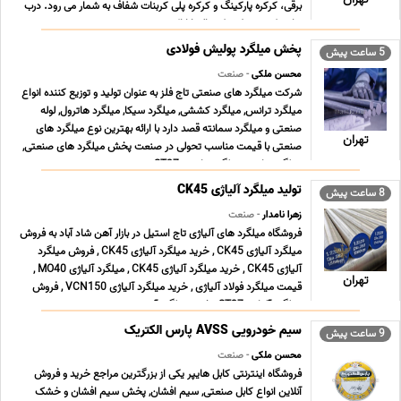
برقی، کرکره پارکینگ و کرکره پلی کربنات شفاف به شمار می رود. درب
هایی که توسط شرکت السا ارائه می ... ...
پخش میلگرد پولیش فولادی
5 ساعت پیش
محسن ملکی
- صنعت
شرکت میلگرد های صنعتی تاج فلز به عنوان تولید و توزیع کننده انواع
میلگرد ترانس, میلگرد کششی, میلگرد سیکا, میلگرد هاترول, لوله
صنعتی و میلگرد سمانته قصد دارد با ارائه بهترین نوع میلگرد های
تهران
صنعتی با قیمت مناسب تحولی در صنعت پخش میلگرد های صنعتی,
میلگرد ترانس, میلگرد ترانسی ST37 , می ... ...
تولید میلگرد آلیاژی CK45
8 ساعت پیش
زهرا نامدار
- صنعت
فروشگاه میلگرد های آلیاژی تاج استیل در بازار آهن شاد آباد به فروش
میلگرد آلیاژی CK45 , خرید میلگرد آلیاژی CK45 , فروش میلگرد
آلیاژی CK45 , خرید میلگرد آلیاژی CK45 , میلگرد آلیاژی MO40 ,
تهران
قیمت میلگرد فولاد آلیاژی , خرید میلگرد آلیاژی VCN150 , فروش
میلگرد آلیاژی ST37 , خرید میلگرد آ ... ...
سیم خودرویی AVSS پارس الکتریک
9 ساعت پیش
محسن ملکی
- صنعت
فروشگاه اینترنتی کابل هایپر یکی از بزرگترین مراجع خرید و فروش
آنلاین انواع کابل صنعتی, سیم افشان, پخش سیم افشان و خشک