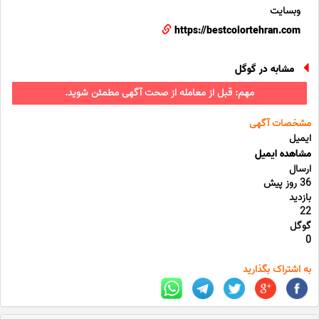
وبسایت
https://bestcolortehran.com
مشابه در گوگل
مهم: قبل از معامله از صحت آگهی مطمئن شوید.
مشخصات آگهی
ایمیل
مشاهده ایمیل
ارسال
36 روز پیش
بازدید
22
گوگل
0
به اشتراک بگذارید