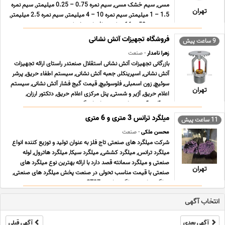
مسی, سیم خشک مسی, سیم نمره 0.75 – 0.25 میلیمتر, سیم نمره
تهران
1.5 – 1 میلیمتر, سیم نمره 10 – 4 میلیمتر, سیم نمره 2.5 میلیمتر,
سیم نمره 50 – 16 میلیمتر افشان و خشک زمین ... ...
فروشگاه تجهیزات آتش نشانی
9 ساعت پیش
زهرا نامدار
- صنعت
بازرگانی تجهیزات آتش نشانی استقلال صنعتدر راستای ارائه تجهیزات
آتش نشانی, اسپرینکلر, جعبه آتش نشانی, سیستم اطفاء حریق, پرشر
سوئیچ, زون اسمبلی, فلوسوئیچ, قیمت گیج فشار آتش نشانی, سیستم
تهران
اعلام حریق, آژیر و شستی, پنل مرکزی اعلام حریق, دتکتور ارزان,
شیرآلات آتش نشانی, شیر پروانه ای گی ... ...
میلگرد ترانس 3 متری و 6 متری
11 ساعت پیش
محسن ملکی
- صنعت
شرکت میلگرد های صنعتی تاج فلز به عنوان تولید و توزیع کننده انواع
میلگرد ترانس, میلگرد کششی, میلگرد سیکا, میلگرد هاترول, لوله
صنعتی و میلگرد سمانته قصد دارد با ارائه بهترین نوع میلگرد های
تهران
صنعتی با قیمت مناسب تحولی در صنعت پخش میلگرد های صنعتی,
میلگرد ترانس, میلگرد ترانسی ST37 , می ... ...
انتخاب آگهی
آگهی بعدی
آگهی قبلی