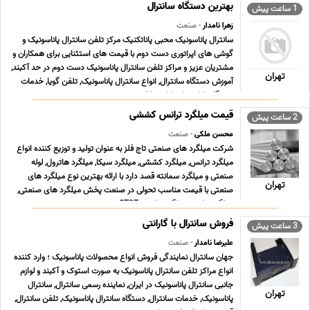
بهترین دستگاه سانترال
1 ساعت پیش
زهرا نامدار
- صنعت
سانترال پاناسونیک محبی پاناتکنیک مرکز تلفن سانترال پاناسونیک و
گوشی های اپراتوری دست دوم با قیمت های استثنایی برای همکاران و
مشتریان عزیز و مراکز تلفن سانترال پاناسونیک دست دوم در حد آکبند,
تهران
آموزش دستگاه سانترال, انواع سانترال پاناسونیک, تلفن گویا, خدمات
دستگاه پاناسونیک, کارت تلف ... ...
قیمت میلگرد ترانس کششی
2 ساعت پیش
محسن ملکی
- صنعت
شرکت میلگرد های صنعتی تاج فلز به عنوان تولید و توزیع کننده انواع
میلگرد ترانس, میلگرد کششی, میلگرد سیکا, میلگرد هاترول, لوله
صنعتی و میلگرد سمانته قصد دارد با ارائه بهترین نوع میلگرد های
تهران
صنعتی با قیمت مناسب تحولی در صنعت پخش میلگرد های صنعتی,
میلگرد ترانس, میلگرد ترانسی ST37 , می ... ...
فروش سانترال با گارانتی
3 ساعت پیش
علیرضا نامدار
- صنعت
جهان سانترال نمایندگی فروش انواع محصولات پاناسونیک ؛ وارد کننده
انواع مراکز تلفن سانترال پاناسونیک به صورت استوک و آکبند و لوازم
جانبی سانترال پاناسونیک در ایران, نماینده رسمی سانترال, سانترال
تهران
پاناسونیک, خدمات سانترال, دستگاه سانترال پاناسونیک, تلفن سانترال,