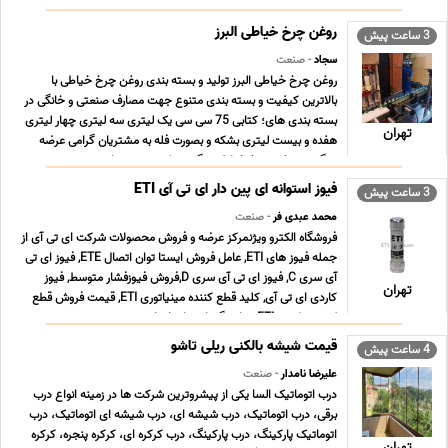
قیمت سانترال, خرید سا ... ...
روغن چرخ خیاطی البرز
3 ساعت پیش
سجاد
- صنعت
روغن چرخ خیاطی البرز تولید و بسته بندی روغن چرخ خیاطی با
بالاترین کیفیت و بسته بندی متنوع جهت مصارف صنعتی و خانگی در
بسته بندی های؛ کتابی 75 سی سی یک لیتری سه لیتری چهار لیتری
تهران
هفده و بیست لیتری بشکه و بصورت فله به مشتریان گرامی عرضه
میگردد. روغن چرخ خیاطی چگونه تولید می شود اهمیت ... ...
فیوز استوانه ای پین دار ای تی آی ETI
3 ساعت پیش
محمد عبدی فر
- صنعت
فروشگاه الکترو ویژنمرکز عرضه و فروش محصولات شرکت ای تی آی از
جمله فیوز های ETI, عامل فروش ایستا توان اتصال ETE, فیوز ای تی
آی سری C, فیوز ای تی آی سری D,فروش فیوزفشار متوسط, فیوز
تهران
کاردی ای تی آی, کلید قطع کننده مینیاتوری ETI, قیمت فروش قطع
کننده ترکیبی ETI, نمایندگی ایستا توان اتص ... ...
قیمت شیشه بالکنی ریلی تاشو
4 ساعت پیش
علیرضا نامدار
- صنعت
درب اتوماتیک السا یکی از پیشروترین شرکت ها در زمینه انواع درب
برقی، درب اتوماتیک، درب شیشه ای، درب شیشه ای اتوماتیک، درب
اتوماتیک پارکینگ، درب پارکینگ، درب کرکره ای، کرکره پنجره، کرکره
تهران