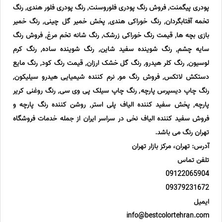
پودری پیگمنت, فروش رنگ پودری فلوروسنت, رنگ پودری فلور هندی, رنگ
تخمه آفتابگردان, رنگ خوراکی هندی, پخش خمیر گل چینی, رنگ خمیر
بازی بچه ها, قیمت رنگ خوراکی زرشک, رنگ شانه تخم مرغ, فروش رنگ
سایه چشم, رنگ شوینده سفید شاین, رنگ شوینده ساده, رنگ کرم
لوسیون, رنگ کلر هیدرو, رنگ گل خشک ارزان, قیمت رنگ کود, رنگ مایع
دستکش لاتکس, فروش رنگ مو, نرم کننده شیمیایی هیدرو سیلیکون,
رنگ چاپ دیسپرس پارچه, رنگ چاپ سیلک پی وی سی, رنگ روغنی کریر
پارچه, پخش سفید کننده الیاف پلی استر, روشن کننده رنگ پارچه و
فروش سفید کننده الیاف نخی در سراسر ایران از جمله خدمات فروشگاه
تهران رنگ می باشد.
آدرس: تهران، مرکز بازار تهران
تلفن تماس
09122065904
09379231672
ایمیل
info@bestcolortehran.com