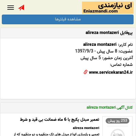
Toggle
gation
مشاهده فیلترها
پروفایل alireza montazeri
نام کاربر:
alireza montazeri
عضویت: 8 سال پیش - 1397/9/3
آخرین زمان حضور: 5 سال پیش
شماره تماس:
www.servicekaran24.ir
کانال آگهی alireza montazeri
تعمیر مبدل پکیج با 6 ماه ضمانت بی قید و شرط
253 روز پیش
alireza montazeri
تعمیر و بازسازی انواع مبدل های تک منظوره و دو منظوره که از