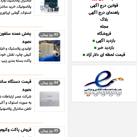
سانترال پاناتکنیک وارد
قوانین درج آگهی
پاناسونیک, خرید سانتر
راهنمای درج آگهی
استوک, گوشی اپراتور
بلاگ
مجله
فروشگاه
پخش عمده سلفون
43 روز پیش
بازدید آگهی
Agahi
بازدید خبر
تولیدی پلاستیک و نایلو
قیمت لحظه ای دلار آزاد
کیفی چاپ، نقش خود را
پاکت بسته بندی زیپ دا
قیمت دستگاه سانت
44 روز پیش
Agahi
شرکت عصر ارتباطات نوی
تلفن سانترال پاناسونیک 
فروش پاکت وکیوم
45 روز پیش