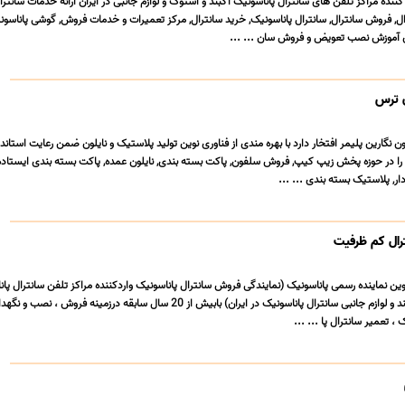
 کننده مراکز تلفن های سانترال پاناسونیک آکبند و استوک و لوازم جانبی در ایران ارائه خدمات سانترا
ال, فروش سانترال, سانترال پاناسونیک, خرید سانترال, مرکز تعمیرات و خدمات فروش, گوشی پاناسو
ی آموزش نصب تعویض و فروش سان ... ...
 ترس
ن نگارین پلیمر افتخار دارد با بهره مندی از فناوری نوین تولید پلاستیک و نایلون ضمن رعایت استاند
 در حوزه پخش زیپ کیپ, فروش سلفون, پاکت بسته بندی, نایلون عمده, پاکت بسته بندی ایستاده,
ر, پلاستیک بسته بندی ... ...
رال کم ظرفیت
ن نماینده رسمی پاناسونیک (نمایندگی فروش سانترال پاناسونیک واردکننده مراکز تلفن سانترال پا
به صورت استوک و آکبند و لوازم جانبی سانترال پاناسونیک در ایران) بابیش از 20 سال سابقه درزمینه فروش 
، تعمیر سانترال پا ... ...