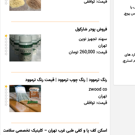
قیمت: توافقی
 با
کس پوچ,
فروش پودر شارکول
سهند تجهیز نوین
تهران
قیمت: 260,000 تومان
ارد های
 استرچ,
رنگ ترموود | رنگ چوب ترموود | قیمت رنگ ترموود
zwood co
تهران
قیمت: توافقی
اسکن کف پا و کفی طبی غرب تهران – کلینیک تخصصی سلامت پا