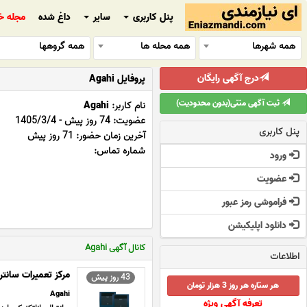
پنل کاربری
سایر
داغ شده
مجله خ
همه شهرها
همه محله ها
همه گروهها
درج آگهی رایگان
پروفایل Agahi
ثبت آگهی متنی(بدون محدودیت)
نام کاربر:
Agahi
عضویت: 74 روز پیش - 1405/3/4
پنل کاربری
آخرین زمان حضور: 71 روز پیش
شماره تماس:
ورود
عضویت
فراموشی رمز عبور
دانلود اپلیکیشن
کانال آگهی Agahi
اطلاعات
مرکز تعمیرات سانتر
43 روز پیش
هر ستاره هر روز 3 هزار تومان
Agahi
تعرفه آگهی ویژه