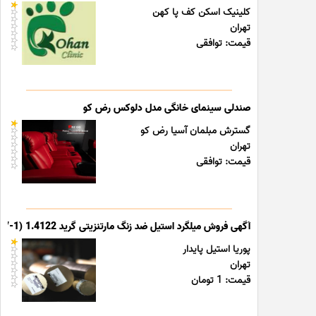
کلینیک اسکن کف پا کهن
تهران
قیمت: توافقی
صندلی سینمای خانگی مدل دلوکس رض کو
گسترش مبلمان آسیا رض کو
تهران
قیمت: توافقی
آگهی فروش میلگرد استیل ضد زنگ مارتنزیتی گرید 1.4122 (X39CrMo17-1)
پوریا استیل پایدار
تهران
قیمت: 1 تومان