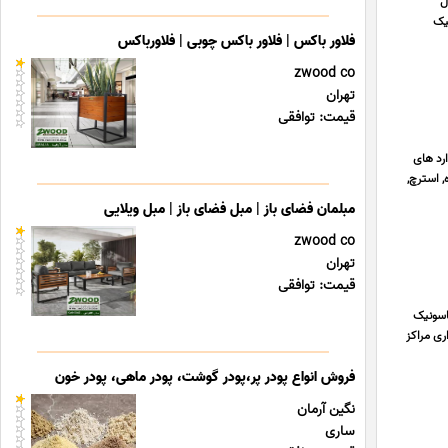
ل
نیک
فلاور باکس | فلاور باکس چوبی | فلاورباکس
zwood co
تهران
قیمت: توافقی
ارد های
 استرچ,
مبلمان فضای باز | مبل فضای باز | مبل ویلایی
zwood co
تهران
قیمت: توافقی
ناسونیک
، نصب و نگهداری مراکز
فروش انواع پودر پر،پودر گوشت، پودر ماهی، پودر خون
نگین آرمان
ساری