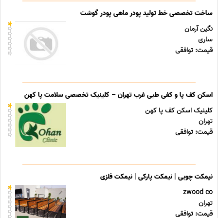
ساخت تخصصی خط تولید پودر ماهی پودر گوشت
نگین آرمان
ساری
قیمت: توافقی
اسکن کف پا و کفی طبی غرب تهران – کلینیک تخصصی سلامت پا کهن
کلینیک اسکن کف پا کهن
تهران
قیمت: توافقی
نیمکت چوبی | نیمکت پارکی | نیمکت فلزی
zwood co
تهران
قیمت: توافقی