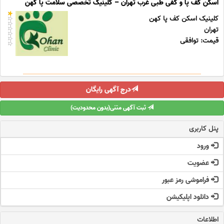
اسکن کف پا و کفی طبی غرب تهران – کلینیک تخصصی سلامت پا کهن
کلینیک اسکن کف پا کهن
تهران
قیمت: توافقی
درج آگهی رایگان
ثبت آگهی متنی(بدون محدودیت)
پنل کاربری
ورود
عضویت
فراموشی رمز عبور
دانلود اپلیکیشن
اطلاعات