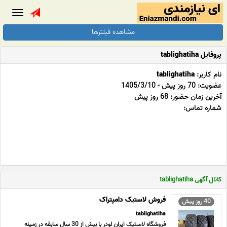
Toggle
gation
مشاهده فیلترها
پروفایل tablighatiha
نام کاربر:
tablighatiha
عضویت: 70 روز پیش - 1405/3/10
آخرین زمان حضور: 68 روز پیش
شماره تماس:
کانال آگهی tablighatiha
فروش لاستیک دامپتراک
40 روز پیش
tablighatiha
فروشگاه لاستیک ایران لودر با بیش از 30 سال سابقه در زمینه