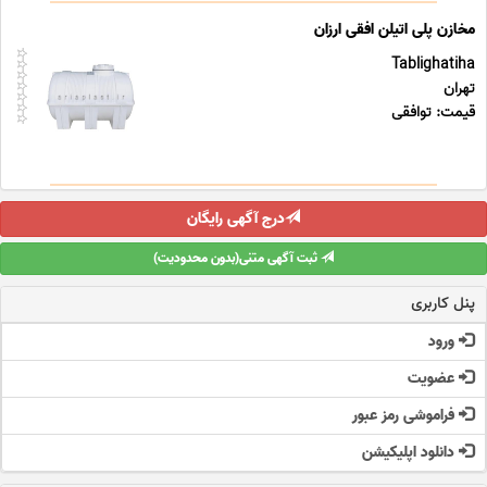
مخازن پلی اتیلن افقی ارزان
Tablighatiha
تهران
قیمت: توافقی
درج آگهی رایگان
ثبت آگهی متنی(بدون محدودیت)
پنل کاربری
ورود
عضویت
فراموشی رمز عبور
دانلود اپلیکیشن