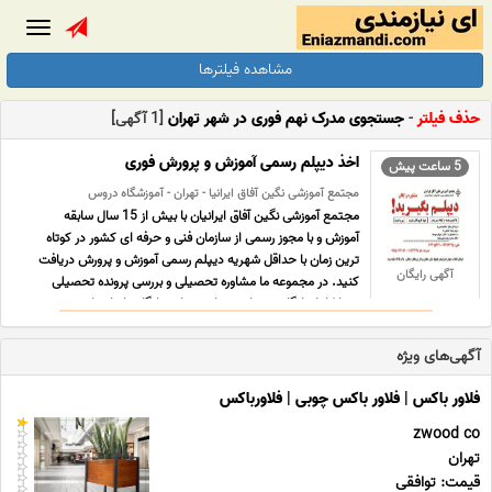
Toggle
gation
مشاهده فیلترها
حذف فیلتر
-
جستجوی مدرک نهم فوری در شهر تهران
[1 آگهی]
اخذ دیپلم رسمی آموزش و پرورش فوری
5 ساعت پیش
مجتمع آموزشی نگین آفاق ایرانیا - تهران - آموزشگاه دروس
مجتمع آموزشی نگین آفاق ایرانیان با بیش از 15 سال سابقه
آموزش و با مجوز رسمی از سازمان فنی و حرفه ای کشور در کوتاه
ترین زمان با حداقل شهریه دیپلم رسمی آموزش و پرورش دریافت
آگهی رایگان
کنید. در مجموعه ما مشاوره تحصیلی و بررسی پرونده تحصیلی
شما کاملا رایگان می باشد. برای مشاوره رایگان با ما تما ... ...
آگهی‌های ویژه
فلاور باکس | فلاور باکس چوبی | فلاورباکس
zwood co
تهران
قیمت: توافقی