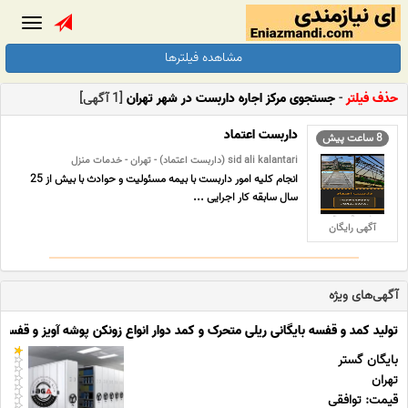
Toggle
gation
مشاهده فیلترها
حذف فیلتر
-
جستجوی مرکز اجاره داربست در شهر تهران
[1 آگهی]
داربست اعتماد
8 ساعت پیش
sid ali kalantari (‫داربست اعتماد‬‎) - تهران - خدمات منزل
انجام کلیه امور داربست با بیمه مسئولیت و حوادث با بیش از 25
سال سابقه کار اجرایی ...
آگهی رایگان
آگهی‌های ویژه
تولید کمد و قفسه بایگانی ریلی متحرک و کمد دوار انواع زونکن پوشه آویز و قفسه ب
بایگان گستر
تهران
قیمت: توافقی