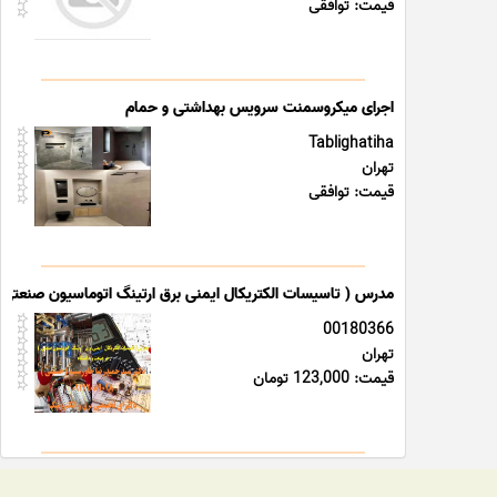
قیمت: توافقی
اجرای میکروسمنت سرویس بهداشتی و حمام
Tablighatiha
تهران
قیمت: توافقی
مدرس ( تاسیسات الکتریکال ایمنی برق ارتینگ اتوماسیون صنعتی 
00180366
تهران
قیمت: 123,000 تومان