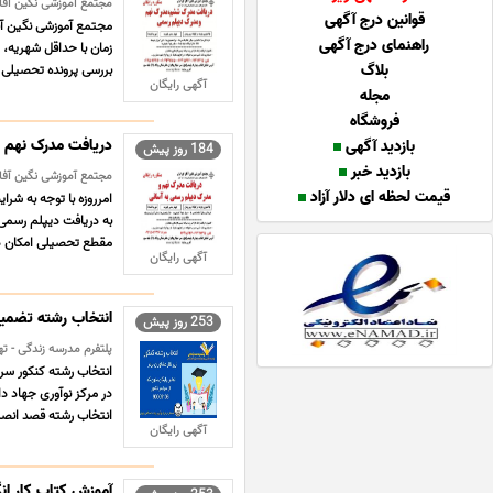
مجتمع آموزشی نگین آفاق 
قوانین درج آگهی
راهنمای درج آگهی
زمان با حداقل شهریه،
بلاگ
بررسی پرونده تحصیلی شم
آگهی رایگان
مجله
فروشگاه
دریافت مدرک نهم 
بازدید آگهی
184 روز پیش
بازدید خبر
مجتمع آموزشی نگین آفاق 
قیمت لحظه ای دلار آزاد
امرروزه با توجه به شر
به دریافت دیپلم رسمی 
مقطع تحصیلی امکان در
آگهی رایگان
انتخاب رشته تضمی
253 روز پیش
پلتفرم مدرسه زندگی - ت
انتخاب رشته کنکور سر
در مرکز نوآوری جهاد د
انتخاب رشته قصد انصراف
آگهی رایگان
آموزش کتاب کار انگلیسی (3)