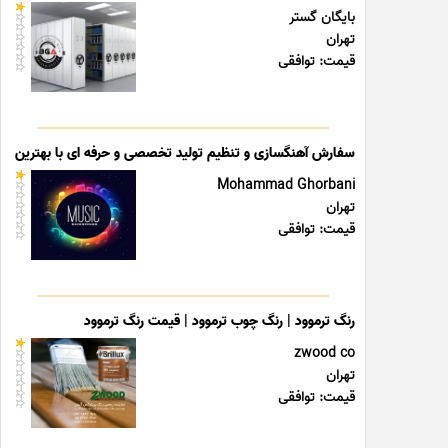
بایگان گستر
تهران
قیمت: توافقی
سفارش آهنگسازی و تنظیم تولید تخصصی و حرفه ای با بهترین قی
Mohammad Ghorbani
تهران
قیمت: توافقی
رنگ ترموود | رنگ چوب ترموود | قیمت رنگ ترموود
zwood co
تهران
قیمت: توافقی