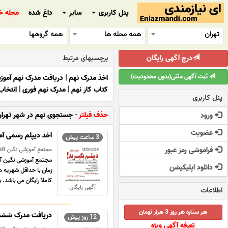
پنل کاربری
سایر
داغ شده
مجله خ
تهران
همه محله ها
همه گروهها
درج آگهی رایگان
برچسبهای مرتبط
ثبت آگهی متنی(بدون محدودیت)
اخذ مدرک نهم
|
دریافت مدرک نهم آمو
کتاب کار نهم
|
مدرک نهم فوری
|
انتخاب
پنل کاربری
حذف فیلتر
-
جستجوی نهم در شهر تهرا
ورود
عضویت
اخذ دیپلم رسمی آ
3 ساعت پیش
فراموشی رمز عبور
مجتمع آموزشی نگین آفاق 
دانلود اپلیکیشن
زمان با حداقل شهریه 
کاملا رایگان می باشد. بر
آگهی رایگان
اطلاعات
هر ستاره هر روز 3 هزار تومان
دریافت مدرک ششم،
12 روز پیش
تعرفه آگهی ویژه