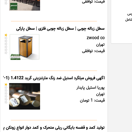
قیمت: توافقی
درس
شامل
سطل زباله چوبی | سطل زباله چوبی فلزی | سطل پارکی
zwood co
تهران
قیمت: توافقی
آگهی فروش میلگرد استیل ضد زنگ مارتنزیتی گرید 1.4122 (X39CrMo17-1)
پوریا استیل پایدار
تهران
قیمت: 1 تومان
تولید کمد و قفسه بایگانی ریلی متحرک و کمد دوار انواع زونکن پوشه