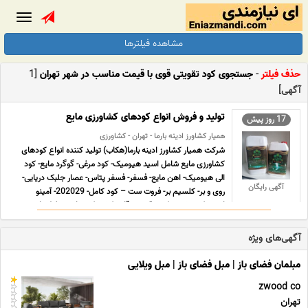
Toggle
gation
مشاهده فیلترها
حذف فیلتر
-
جستجوی کود تقویتی قوی با قیمت مناسب در شهر تهران
[1
آگهی]
تولید و فروش انواع کودهای کشاورزی مایع
17 روز پیش
همیار کشاورز ادینه بارما - تهران - کشاورزی
شرکت همیار کشاورز ادینه بارما(هکاب) تولید کننده انواع کودهای
کشاورزی مایع شامل اسید هیومیک- کود مرغی- گوگرد مایع- کود
الی هیومیک- اهن مایع- فسفر- فسفر پتاس- عصار جلبک دریایی-
آگهی رایگان
روی و بر- کلسیم بر- فروت ست – کود کامل- 202029- آمینو
اسید- کود رشد – کود تقویتی -قارچ کش- کودهای محلول پا ... ...
آگهی‌های ویژه
مبلمان فضای باز | مبل فضای باز | مبل ویلایی
zwood co
تهران