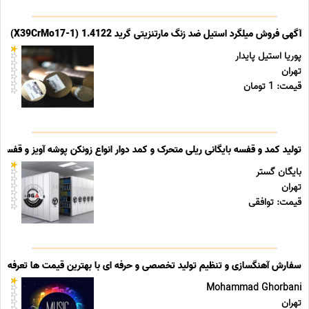
آگهی فروش میلگرد استیل ضد زنگ مارتنزیتی گرید 1.4122 (X39CrMo17-1)
پوریا استیل پایدار
تهران
قیمت: 1 تومان
تولید کمد و قفسه بایگانی ریلی متحرک و کمد دوار انواع زونکن پوشه آویز و قفسه ب
بایگان گستر
تهران
قیمت: توافقی
سفارش آهنگسازی و تنظیم تولید تخصصی و حرفه ای با بهترین قیمت ها تعرفه ه
Mohammad Ghorbani
تهران