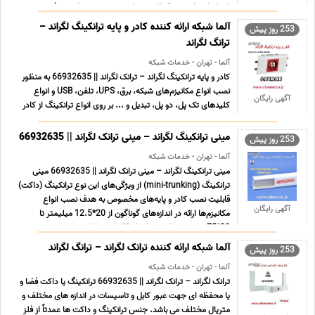
استانداردهای بین المللی می باشد. زوج سیم های معرفی شده به
صورت کامل ... ...
آلما شبکه ارائه کننده کادر و پایه ترانکینگ لگراند –
253 روز پیش
ترانگ لگراند
آلما - تهران - خدمات شبکه
کادر و پایه ترانکینگ لگراند – ترانک لگراند || 66932635 به منظور
نصب انواع مکانیزم‌های شبکه، برق، UPS، تلفن، USB و انواع
آگهی رایگان
کلیدهای تک پل، دو پل، تبدیل و ... بر روی انواع ترانکینگ از کادر
و پایه‌‌های مخصوص آن استفاده می‌‌کنند. نمونه‌ای از این کادر و
پایه‌ها در شکل روبرو نشان داده شده ... ...
مینی ترانکینگ لگراند – مینی ترانک لگراند || 66932635
253 روز پیش
آلما - تهران - خدمات شبکه
مینی ترانکینگ لگراند – مینی ترانک لگراند || 66932635 مینی
ترانکینگ (mini-trunking) از ویژگی‌‌های این نوع ترانکینگ (داکت)
قابلیت نصب کادر و پایه‌های مخصوص به هدف نصب انواع
آگهی رایگان
مکانیزم‌ها ارائه در اندازه‌های گوناگون از 20*12.5 میلیمتر تا
20*75میلیمتر مناسب برای انتقال انواع کابل شبکه ... ...
آلما شبکه ارائه کننده ترانک لگراند – ترانگ لگراند
253 روز پیش
آلما - تهران - خدمات شبکه
ترانک لگراند – ترانک لگراند || 66932635 ترانکینگ یا داکت فضا و
یا محفظه ای جهت عبور کابل و تاسیسات در اندازه های مختلف و
متریال مختلف می باشد. جنس ترانکینگ و داکت ها عمدتاً از فلز