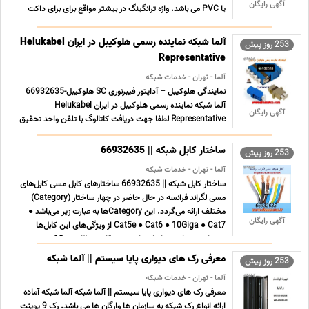
آگهی رایگان
یا PVC می باشد. واژه ترانگینگ در بیشتر مواقع برای برای داکت
هایی با سطح مقطع بالا و شامل متعلقاتی م ... ...
آلما شبکه نماینده رسمی هلوکیبل در ایران Helukabel
253 روز پیش
Representative
آلما - تهران - خدمات شبکه
نمایندگی هلوکیبل – آداپتور فیبرنوری SC هلوکیبل-66932635
آلما شبکه نماینده رسمی هلوکیبل در ایران Helukabel
آگهی رایگان
Representative لطفا جهت دریافت کاتالوگ با تلفن واحد تحقیق
و توسعه شرکت آلما شبکه تماس حاصل فرمایید 669326354
ویژگی های آداپتور فیبرنوری هلوکیبل از نوع سینگل مود SM و
ساختار کابل شبکه || 66932635
253 روز پیش
مالتی م ... ...
آلما - تهران - خدمات شبکه
ساختار کابل شبکه || 66932635 ساختارهای کابل مسی کابل‌های
مسی لگراند فرانسه در حال حاضر در چهار ساختار (Category)
مختلف ارائه می‌‌گردد. این Categoryها به عبارت زیر می‌باشد ●
آگهی رایگان
Cat5e ● Cat6 ● 10Giga ● Cat7 از ویژگی‌های این کابل‌‌ها
می‌توان به موارد زیر اشاره داشت ● مقاومت ظاهری 10 ... ...
معرفی رک های دیواری پایا سیستم || آلما شبکه
253 روز پیش
آلما - تهران - خدمات شبکه
معرفی رک های دیواری پایا سیستم || آلما شبکه آلما شبکه آماده
ارائه انواع رک شبکه به سازمان ها وارگان ها می باشد. رک 9 یوینت