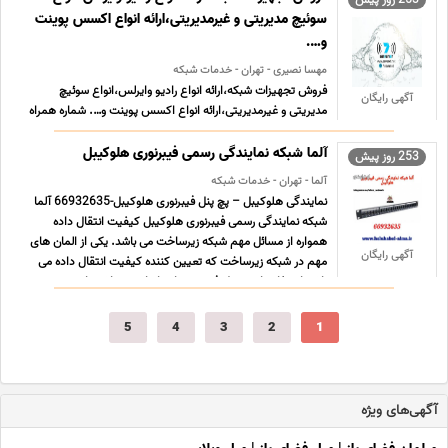
سوئیچ مدیریتی و غیرمدیریتی،ارائه انواع اکسس پوینت
و….
مهسا نصیری - تهران - خدمات شبکه
فروش تجهیزات شبکه،ارائه انواع رادیو وایرلس،انواع سوئیچ
آگهی رایگان
مدیریتی و غیرمدیریتی،ارائه انواع اکسس پوینت و…. شماره همراه
09125957252 شماره ثابت 02188806300 ادرس ایمیل
mahsa3713nasiri@gmail.com آدرس اینستاگرام
آلما شبکه نمایندگی رسمی فیبرنوری هلوکیبل
253 روز پیش
https//instagram.com/7sevenet?
آلما - تهران - خدمات شبکه
igshid=YmMyMTA2M2Y= ادرس تهران- خیابان ولیعصر- ... ...
نمایندگی هلوکیبل – پچ پنل فیبرنوری هلوکیبل-66932635 آلما
شبکه نمایندگی رسمی فیبرنوری هلوکیبل کیفیت انتقال داده
همواره از مسائل مهم شبکه زیرساخت می باشد. یکی از المان های
آگهی رایگان
مهم در شبکه زیرساخت که تعیین کننده کیفیت انتقال داده می
باشد استفاده از پچ پنل فیبرنوری استاندارد می باشد. از ... ...
5
4
3
2
1
آگهی‌های ویژه