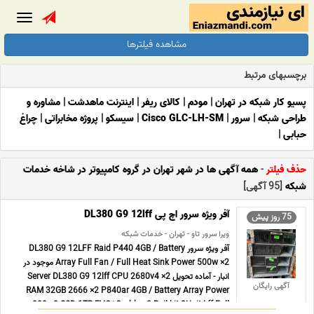
Toggle
gation
مشاهده فیلترها
برچسبهای مرتبط
پسیو کار شبکه در تهران
|
مودم
|
کالای ریفر
|
اینترنت ماهدشت
|
مشاوره و
طراحی شبکه
|
سرور
|
Cisco GLC-LH-SM
|
سیسکو
|
پروژه مخابراتی
|
چراغ
حبابی
|
حذف فیلتر
-
همه آگهی ها در شهر تهران در گروه کامپیوتر در شاخه خدمات
شبکه
[95 آگهی]
آفر ویژه سرور اچ پی DL380 G9 12lff
75 روز پیش
ویرا سرور تاو - تهران - خدمات شبکه
آفر ویژه سرور DL380 G9 12LFF Raid P440 4GB / Battery
Array Full Fan / Full Heat Sink Power 500w ×2 موجود در
انبار - آماده تحویل Server DL380 G9 12lff CPU 2680v4 ×2
آگهی رایگان
RAM 32GB 2666 ×2 P840ar 4GB / Battery Array Power
800 ×2 SSD 1TB EVO+Caddy ×3 Rail kit 2Unit Lff Full