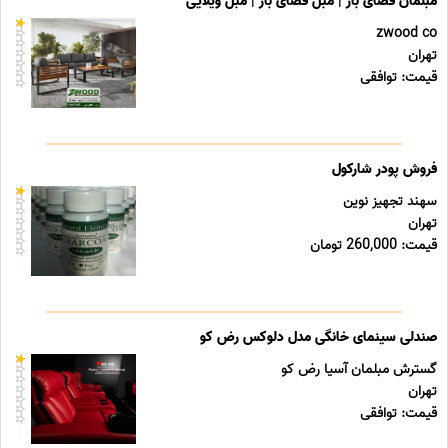
مبلمان فضای باز | مبل فضای باز | مبل ویلایی
zwood co
تهران
قیمت: توافقی
فروش پودر شارکول
سهند تجهیز نوین
تهران
قیمت: 260,000 تومان
صندلی سینمای خانگی مدل دلوکس رض کو
گسترش مبلمان آسیا رض کو
تهران
قیمت: توافقی