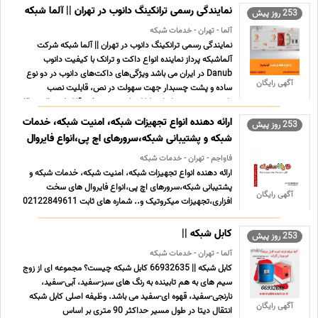
Fan & Heat ... ...
نمایندگی رسمی ترانکینگ دانوب در تهران || آلما شبکه
253 روز پیش
آلما - تهران - خدمات شبکه
نمایندگی رسمی ترانکینگ دانوب در تهران || آلما شبکه شرکت
آلماشبکه پرداز نماینده انواع داکت و ترانک با کیفیت دانوب
Danub در ایران می باشد ویژگی‌های داکت‌‌های دانوب در دو نوع
آگهی رایگان
ساده و پشت چسبدار جهت سهولت در نص، قابلیت نصب
پارتیشن جهت جداسازی کابل‌های عبوری، غیر قابل اشتعال و مقاو
... ...
ارائه دهنده انواع تجهیزات شبکه، امنیت شبکه، خدمات
253 روز پیش
شبکه و پشتیبانی شبکه،سرورهای اچ پی،انواع فایروال
فاواجم - تهران - خدمات شبکه
ارائه دهنده انواع تجهیزات شبکه، امنیت شبکه، خدمات شبکه و
پشتیبانی شبکه،سرورهای اچ پی،انواع فایروال های سخت
آگهی رایگان
افزاری،تجهیزات میکروتیک و.. شماره های ثابت 02122849611
02122848041 تلفن همراه 09121181273 آدرس ایمیل
info@favajam.com آدرس سایت www.favajam.com
کابل شبکه ||
253 روز پیش
www. favastock.ir www.iranq ... ...
آلما - تهران - خدمات شبکه
کابل شبکه || 66932635 کابل شبکه چیست؟ مجموعه ای از زوج
سیم های به هم تابینده به رنگ های سبز-سفید، آبی-سفید،
نارنجی-سفید، قهوه ای-سفید می باشد. وظیفه اصلی کابل شبکه
آگهی رایگان
انتقال دیتا در طول مسیر حداکثر 90 متری بر اساس