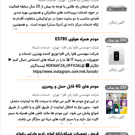
شرکت ارمغان راه طلایی - تهران - خدمات شبکه
شرکت ارمغان راه طلایی با توجه به بیش از 20 سال سابقه فعالیت
در حوزه خدمات زیرساخت های مخابراتی و همچنین بهره مندی
فضای مناسب با دو سایت مجزا در دو لوکیشن متفاوت اقدام به
آگهی رایگان
ارائه خدمات مرکز داده ای (دیتا سنتر) نموده است . و همچنین
این مجموعه به صورت تخصصی در زمینه فروش انواع سرور HP ...
...
مودم همراه هوآوی E5785
253 روز پیش
شرکت مهندسی فاوا رکن افزا - تهران - خدمات شبکه
شرکت مهندسی فاوا رکن افزا توزیع کننده بهترین خدمات و
تجهیزات در زمینه IT 🤝 ما را در شبکه های اجتماعی دنبال کنبد ▶️
تلگرام ROKNAFZA_OFFICIAL@ 🅾️ اینستاگرام
آگهی رایگان
https//www.instagram.com/net.forosh/
https//www.instagram.com/racan_service/
https//www.instagram.com/roknafza/ 🌎 سایت فروش
مودم های 4G قابل حمل و رومیزی
253 روز پیش
... ...
شرکت مهندسی فاوا رکن افزا - تهران - خدمات شبکه
در این نوع مودم ها کاربر می تواند با سرعت بالا به اینترنت متصل
شود . بدون نیاز به انتقال اینترنت از طریق کابل و یا تلفن، از طریق
امواج پخش می شود. این مودم ها مانند تلفن های همراه به سیم
آگهی رایگان
کارت نیاز دارند و با سیم کارت های دیتا نیز سازگار می باشند.
معمولا اینگونه دستگاه ها قابل حمل ... ...
فروش تجهیزات شبکه،ارائه انواع رادیو وایرلس،انواع
253 روز پیش