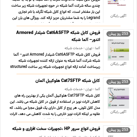
چندی ساله شرکت آلما شبکه در حوزه تجهیزات شبکه زیر ساخت
این بار مفتخر است، که انواع کابل شبکه لگراند با نام تجاری
آگهی رایگان
Legrand را به شما مشتریان عزیز ارائه کند. ویژگی های بارز این
کابل های شبکه به قرار زیر می باشد 1- ساخت کشو ... ...
فروش کابل شبکه Cat6ASFTP شیلدار Armored
253 روز پیش
اتدور– آلما شبکه
آلما - تهران - خدمات شبکه
فروش کابل شبکه Cat6ASFTP شیلدار Armored اتدور– آلما
شبکه شرکت آلما شبکه به عنوان ارائه کننده تجهیزات شبکه
آگهی رایگان
زیرساخت آماده ارائه انواع تجهیزات شبکه زیر ساخت structured
cabling می باشد. آلما شبکه نماینده رسمی تجهیزات هلوکیبل
Helukabel مفتخر به ارائه انواع کابل Cat6A و متعلقات آن از ...
کابل شبکه Cat7SFTP هلوکیبل آلمان
253 روز پیش
...
آلما - تهران - خدمات شبکه
کابل شبکه Cat7SFTP هلوکیبل آلمان یکی از بهترین راه های
کاهش اثرات نویز در استفاده از فویل در کابل شبکه می باشد. این
مدل کابل لئونی، هر زوج از کابل دارای یک فویل مجزا می باشد، که
آگهی رایگان
علاوه بر اینکه اثرات نویز خارجی را به شدت کاهش می دهد، اثرات
بر هم کنش کابل ها و اختلال در انتقال امو ... ...
فروش انواع سرور HP ،تجهیزات سخت افزاری و شبکه
253 روز پیش