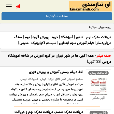
Toggle
gation
مشاهده فیلترها
برچسبهای مرتبط
دریافت مدرک نهم
|
کنکور
|
آموزشگاه
|
دوره
|
پرورش قهوه
|
نهم
|
صدف
مرواریدساز
|
فیلم آموزش سوم ابتدایی
|
سیستم آکواپونیک
|
مدرس
|
حذف فیلتر
-
همه آگهی ها در شهر تهران در گروه آموزش در شاخه آموزشگاه
دروس
[33 آگهی]
اخذ دیپلم رسمی آموزش و پرورش فوری
2 ساعت پیش
مجتمع آموزشی نگین آفاق ایرانیا - تهران - آموزشگاه دروس
مجتمع آموزشی نگین آفاق ایرانیان با بیش از 15 سال سابقه
آموزش و با مجوز رسمی از سازمان فنی و حرفه ای کشور در کوتاه
ترین زمان با حداقل شهریه دیپلم رسمی آموزش و پرورش دریافت
آگهی رایگان
کنید. در مجموعه ما مشاوره تحصیلی و بررسی پرونده تحصیلی
شما کاملا رایگان می باشد. برای مشاوره رایگان با ما تما ... ...
دریافت مدرک ششم، دریافت مدرک نهم و دریافت
14 روز پیش