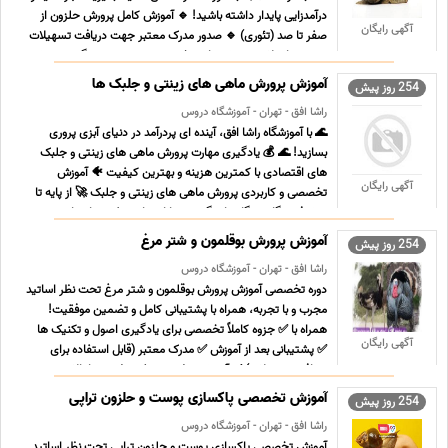
درآمدزایی پایدار داشته باشید! 🔹 آموزش کامل پرورش حلزون از
آگهی رایگان
صفر تا صد (تئوری) 🔹 صدور مدرک معتبر جهت دریافت تسهیلات
و مجوزهای لازم 🔹 پشتیبانی تخصصی و دسترسی به گروه پرسش
... ...
آموزش پرورش ماهی های زینتی و جلبک ها
254 روز پیش
راشا افق - تهران - آموزشگاه دروس
🌊 با آموزشگاه راشا افق، آینده ای پردرآمد در دنیای آبزی پروری
بسازید! 🌊 💰 یادگیری مهارت پرورش ماهی های زینتی و جلبک
های اقتصادی با کمترین هزینه و بهترین کیفیت 🐠 آموزش
آگهی رایگان
تخصصی و کاربردی پرورش ماهی های زینتی و جلبک 🚀 از پایه تا
پیشرفته، گام به گام یاد بگیرید و با اعتمادبه نفس وارد باز ... ...
آموزش پرورش بوقلمون و شتر مرغ
254 روز پیش
راشا افق - تهران - آموزشگاه دروس
دوره تخصصی آموزش پرورش بوقلمون و شتر مرغ تحت نظر اساتید
مجرب و با تجربه، همراه با پشتیبانی کامل و تضمین موفقیت!
همراه با ✅ جزوه کاملاً تخصصی برای یادگیری اصول و تکنیک ها
آگهی رایگان
✅ پشتیبانی بعد از آموزش ✅ مدرک معتبر (قابل استفاده برای
دریافت تسهیلات) ✅ آموزش حضوری و غیرحضوری با بالاترین ...
...
آموزش تخصصی پاکسازی پوست و حلزون تراپی
254 روز پیش
راشا افق - تهران - آموزشگاه دروس
آموزش تخصصی پاکسازی پوست و حلزون تراپی تحت نظر اساتید