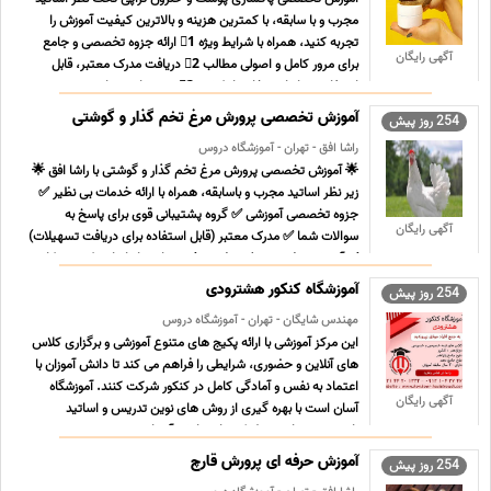
مجرب و با سابقه، با کمترین هزینه و بالاترین کیفیت آموزش را
تجربه کنید، همراه با شرایط ویژه 1⃣ ارائه جزوه تخصصی و جامع
آگهی رایگان
برای مرور کامل و اصولی مطالب 2⃣ دریافت مدرک معتبر، قابل
استفاده در ایران و خارج از کشور 3⃣ دوره های جبرانی ر ... ...
آموزش تخصصی پرورش مرغ تخم گذار و گوشتی
254 روز پیش
راشا افق - تهران - آموزشگاه دروس
🌟 آموزش تخصصی پرورش مرغ تخم گذار و گوشتی با راشا افق 🌟
زیر نظر اساتید مجرب و باسابقه، همراه با ارائه خدمات بی نظیر ✅
جزوه تخصصی آموزشی ✅ گروه پشتیبانی قوی برای پاسخ به
آگهی رایگان
سوالات شما ✅ مدرک معتبر (قابل استفاده برای دریافت تسهیلات)
✅ آموزش حضوری و غیرحضوری ✅ مشاوره راه اندازی کسب وکار
... ...
آموزشگاه کنکور هشترودی
254 روز پیش
مهندس شایگان - تهران - آموزشگاه دروس
این مرکز آموزشی با ارائه پکیج های متنوع آموزشی و برگزاری کلاس
های آنلاین و حضوری، شرایطی را فراهم می کند تا دانش آموزان با
اعتماد به نفس و آمادگی کامل در کنکور شرکت کنند. آموزشگاه
آگهی رایگان
آسان است با بهره گیری از روش های نوین تدریس و اساتید
باتجربه، همراهی مطمئن برای دانش آموزان در مسیر ... ...
آموزش حرفه ای پرورش قارچ
254 روز پیش