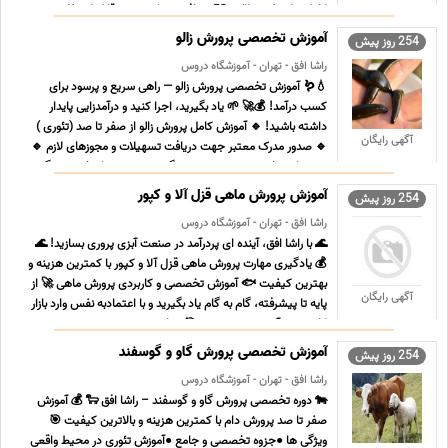
کامل و اصولی مطالب 2⃣ دریافت مدرک معتبر قابل استفاده در ...
...
آموزش تخصصی پرورش زالو
254 روز پیش
راشا افق - تهران - آموزشگاه دروس
💧🪱 آموزش تخصصی پرورش زالو — راهی سریع و پرسود برای
کسب درآمد! 💰🚀 🌱 یاد بگیرید، اجرا کنید و درآمدزایی پایدار
داشته باشید! 🔹 آموزش کامل پرورش زالو از صفر تا صد (تئوری )
آگهی رایگان
🔹 صدور مدرک معتبر جهت دریافت تسهیلات و مجوزهای لازم 🔹
پشتیبانی تخصصی و دسترسی به گروه پرسش و پاسخ همیشگی
🔹 سه جلس ... ...
آموزش پرورش ماهی قزل آلا و کپور
254 روز پیش
راشا افق - تهران - آموزشگاه دروس
🌊 با راشا افق، آینده ای پردرآمد در صنعت آبزی پروری بسازید! 🌊
💰 یادگیری مهارت پرورش ماهی قزل آلا و کپور با کمترین هزینه و
بهترین کیفیت 🐟 آموزش تخصصی و کاربردی پرورش ماهی 🚀 از
آگهی رایگان
پایه تا پیشرفته، گام به گام یاد بگیرید و با اعتمادبه نفس وارد بازار
کار پرسود آبزی پروری شوید. 🎯 چرا دوره ... ...
آموزش تخصصی پرورش گاو و گوسفند
254 روز پیش
راشا افق - تهران - آموزشگاه دروس
🐄 دوره تخصصی پرورش گاو و گوسفند – راشا افق 🐑 💰 آموزش
صفر تا صد پرورش دام با کمترین هزینه و بالاترین کیفیت 🎯
ویژگی ها ●جزوه تخصصی و جامع ●آموزش تئوری در محیط واقعی