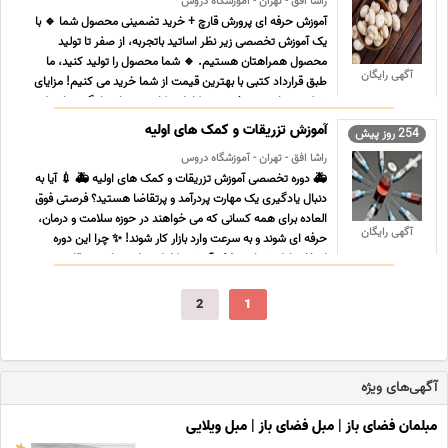
راشا افق - تهران - آموزشگاه دروس
آموزش حرفه ای پرورش قارچ + خرید تضمینی محصول شما 🔹 با
یک آموزش تخصصی زیر نظر اساتید باتجربه، از صفر تا تولید
محصول همراهتان هستیم. 🔹 شما محصول را تولید کنید، ما
آگهی رایگان
طبق قرارداد کتبی با بهترین قیمت از شما خرید می کنیم! مزایای
شرکت در این دوره ✅ جزوه کامل و کاربردی برای یادگیری اصول و
... ...
آموزش تزریقات و کمک های اولیه
254 روز پیش
راشا افق - تهران - آموزشگاه دروس
🚑 دوره تخصصی آموزش تزریقات و کمک های اولیه 🚑 💉 آیا به
دنبال یادگیری یک مهارت پردرآمد و پرتقاضا هستید؟ فرصتی فوق
العاده برای همه کسانی که می خواهند در حوزه سلامت و درمان،
آگهی رایگان
حرفه ای شوند و به سرعت وارد بازار کار شوند! ✨ چرا این دوره
انتخاب اول شماست؟ ✅ آموزش کامل مهارت های تزریقات، س ...
...
2
1
آگهی‌های ویژه
مبلمان فضای باز | مبل فضای باز | مبل ویلایی