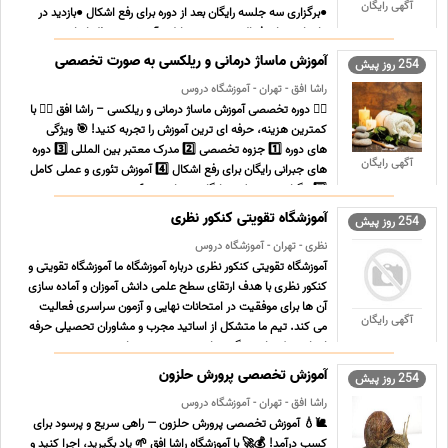
آگهی رایگان
●برگزاری سه جلسه رایگان بعد از دوره برای رفع اشکال ●بازدید در
دامداری های فعال در صورت تمایل ●آموزش زیر نظر اساتید م ...
...
آموزش ماساژ درمانی و ریلکسی به صورت تخصصی
254 روز پیش
راشا افق - تهران - آموزشگاه دروس
💆‍♀️ دوره تخصصی آموزش ماساژ درمانی و ریلکسی – راشا افق 💆‍♂️ با
کمترین هزینه، حرفه ای ترین آموزش را تجربه کنید! 🎯 ویژگی
های دوره 1️⃣ جزوه تخصصی 2️⃣ مدرک معتبر بین المللی 3️⃣ دوره
آگهی رایگان
های جبرانی رایگان برای رفع اشکال 4️⃣ آموزش تئوری و عملی کامل
5️⃣ برگزاری سه جلسه رایگان بعد از دوره 6️ ... ...
آموزشگاه تقویتی کنکور نظری
254 روز پیش
نظری - تهران - آموزشگاه دروس
آموزشگاه تقویتی کنکور نظری درباره آموزشگاه ما آموزشگاه تقویتی و
کنکور نظری با هدف ارتقای سطح علمی دانش آموزان و آماده سازی
آن ها برای موفقیت در امتحانات نهایی و آزمون سراسری فعالیت
آگهی رایگان
می کند. تیم ما متشکل از اساتید مجرب و مشاوران تحصیلی حرفه
ای است که با بهره گیری از جدیدترین متدهای ... ...
آموزش تخصصی پرورش حلزون
254 روز پیش
راشا افق - تهران - آموزشگاه دروس
🐌💧 آموزش تخصصی پرورش حلزون — راهی سریع و پرسود برای
کسب درآمد! 💰🚀 با آموزشگاه راشا افق 🌱 یاد بگیرید، اجرا کنید و