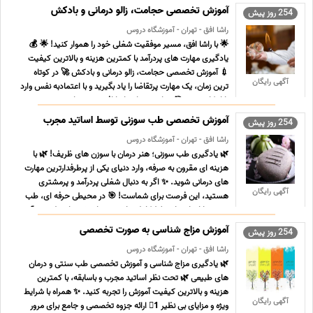
آموزش تخصصی حجامت، زالو درمانی و بادکش
254 روز پیش
راشا افق - تهران - آموزشگاه دروس
🌟 با راشا افق، مسیر موفقیت شغلی خود را هموار کنید! 🌟 💰
یادگیری مهارت های پردرآمد با کمترین هزینه و بالاترین کیفیت
💉 آموزش تخصصی حجامت، زالو درمانی و بادکش 🚀 در کوتاه
آگهی رایگان
ترین زمان، یک مهارت پرتقاضا را یاد بگیرید و با اعتمادبه نفس وارد
بازار کار شوید. 🎯 چرا دوره های راشا افق بهترین ان ... ...
آموزش تخصصی طب سوزنی توسط اساتید مجرب
254 روز پیش
راشا افق - تهران - آموزشگاه دروس
🌿 یادگیری طب سوزنی؛ هنر درمان با سوزن های ظریف! 🌿 با
هزینه ای مقرون به صرفه، وارد دنیای یکی از پرطرفدارترین مهارت
های درمانی شوید. ✨ اگر به دنبال شغلی پردرآمد و پرمشتری
آگهی رایگان
هستید، این فرصت برای شماست! 🎯 در محیطی حرفه ای، طب
سوزنی را از پایه تا تسلط کامل بیاموزید و با روش های طبیعی، آ ...
...
آموزش مزاج شناسی به صورت تخصصی
254 روز پیش
راشا افق - تهران - آموزشگاه دروس
🌿 یادگیری مزاج شناسی و آموزش تخصصی طب سنتی و درمان
های طبیعی 🌿 تحت نظر اساتید مجرب و باسابقه، با کمترین
هزینه و بالاترین کیفیت آموزش را تجربه کنید. ✨ همراه با شرایط
آگهی رایگان
ویژه و مزایای بی نظیر 1⃣ ارائه جزوه تخصصی و جامع برای مرور