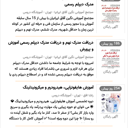
مدرک دیپلم رسمی
مجتمع آموزشی نگین آفاق ایرانیا - تهران - آموزشگاه دروس
مجتمع آموزشی نگین آفاق ایرانیان با بیش از 15 سال سابقه
آموزش و با مجوز رسمی از سازمان فنی و حرفه ای کشور در کوتاه
آگهی رایگان
ترین زمان با حداقل شهریه، مدرک ششم، مدرک نهم و دیپلم
رسمی آموزش و پرورش دریافت کنید. در مجموعه ما مشاوره
تحصیلی و بررسی پرونده تحصیلی شما کاملا رایگان می باشد. برای
دریافت مدرک نهم و دریافت مدرک دیپلم رسمی آموزش
186 روز پیش
م ... ...
و پرورش
مجتمع آموزشی نگین آفاق ایرانیا - تهران - آموزشگاه دروس
امرروزه با توجه به شرایط جامعه ما داشتن حداقل مدرک دیپلم
برای هر فرد لازم و ضروری می باشد,اما افراد زیادی هستند که
آگهی رایگان
موفق به دریافت دیپلم رسمی نشده اند و در اصطلاح دیپلم ردی یا
ترک تحصیلی می باشند,این افراد بدون در نظر گرفتن سال تولد و
آخرین مقطع تحصیلی امکان دریافت دیپلم رسمی آموز ... ...
آموزش هایفوتراپی، هیدرودرم و میکرونیدلینگ
254 روز پیش
راشا افق - تهران - آموزشگاه دروس
دوره تخصصی آموزش هایفوتراپی، هیدرودرم و میکرونیدلینگ 💎
🌟 می خوای تو حوزه زیبایی یک مهارت پردرآمد یاد بگیری و سریع
وارد بازار کار بشی؟ از صفر تا صد، کنار ما یاد بگیر و شغل آینده ت
آگهی رایگان
رو بساز! ✨ چرا این دوره ویژه است؟ ✅ آموزش کامل کار با دستگاه
های هایفوتراپی، هیدرودرم و میکرونیدلینگ ... ...