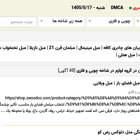
بری
DMCA
شنبه - 1405/5/17
چوبی و فلزی
همه زیر شاخه ها
بان های چادری کافه
|
مبل مینیمال
|
مبلمان قرن 21
|
مبل نازیلا
|
مبل تختخواب ش
|
مبل هتلی
|
 در گروه لوازم در شاخه چوبی و فلزی
[48 آگهی]
مبل فضای باز | مبل ویلایی
https//shop.zwoodco.com/product-category/%D9%85%D8%A8%D9%84%D9%
%D9%81%D8%B6%D8%A7%DB%8C-%D8%A8%D8%A7%D8%B2/ انتخاب مبلمان فضای باز مناسب، تأثیر
 فضاهای روباز دارد. فرقی نمی کند قصد تجهیز حیاط، تراس، روف گاردن، باغ، ویلا یا محوطه یک ... .
نگی مدل دلوکس رض کو