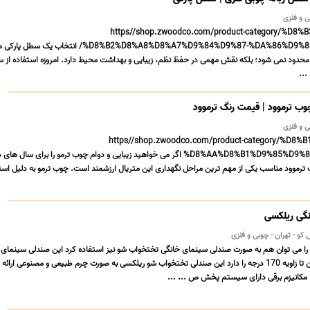
https//shop.zwoodco.com/product-category/%D8
%D8%B2%D8%A8%D8%A7%D9%84%D9%87-%DA%86%D9%88%D8%A8%DB%8C/ انتخاب ی
له محدود نمی شود؛ بلکه نقش مهمی در حفظ نظم، زیبایی و بهداشت محیط دارد. امروزه استفاده از
...
چوب ترموود | قیمت رنگ ترموود
https//shop.zwoodco.com/product-category/%D8
%D8%AA%D8%B1%D9%85%D9%88%D9%88%D8%AF اگر می خواهید زیبایی و دوام چوب ترمو را برای سال ه
ترموود مناسب یکی از مهم ترین مراحل نگهداری این متریال ارزشمند است. چوب ترمو به دلیل است
گی ریلکسی
و - تهران - چوبی و فلزی
ا می توان هم به صورت صندلی سینمای خانگی تختخواب شو نیز استفاده کرد این صندلی سینمای 
موتورایز قابلیت باز شدن تا زاویه 170 درجه را دارد این صندلی تختخواب شو ریلکسی به صورت چرم طبیعی و مصنوعی ار
ا مکانیزم برقی دارای سیستم پخش ص ... ...