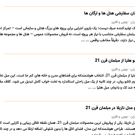
مان سفارشی هتل ها و ارگان ها
 — مبلمان قرن 21 یک تولیدکننده صرف نیست؛ یک بازوی اجرایی برای پروژه های بزرگ هتلی و سازمانی است — تمرکز 
د مبلمان سفارشی متناسب با نیاز هر پروژه است، نه فروش محصولات عمومی — هتل ها و مجموعه ها
یاز دارند، دقیقاً مخاطب واقعی ... ...
لیا از مبلمان قرن 21
⭐️ مبل تخت خوابشو هلیا از مبلمان قرن 21، انتخاب هوشمندانه برای فضاهای مدرن و خانه های کم جا است. این مب
م تاشو روان، در چند ثانیه از یک مبل راحتی استاندارد به تخت خواب کامل تبدیل می شود. کلاف مق
ضد لک و بادوام، مبل هلیا ... ...
دل نازیلا در مبلمان قرن 21
⭐️مبل تختخواب شو مدل نازیلا، یکی از پرفروش ترین محصولات مبلمان قرن 21، همان نقطه تلاقی زیبایی و کا
تند. طراحی هوشمندانه این مدل، فضای اتاق ها را بدون شلوغی اضافه ارتقا می دهد و در چند ثان