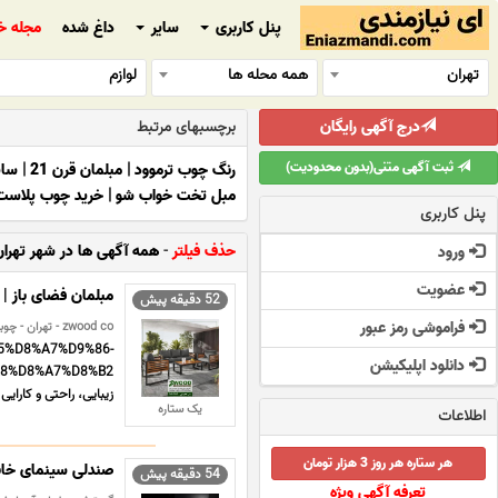
پنل کاربری
سایر
داغ شده
مجله خ
تهران
همه محله ها
لوازم
درج آگهی رایگان
برچسبهای مرتبط
ثبت آگهی متنی(بدون محدودیت)
رنگ چوب ترموود
|
مبلمان قرن 21
|
سای
مبل تخت خواب شو
|
خرید چوب پلاست
پنل کاربری
حذف فیلتر
-
همه آگهی ها در شهر تهران
ورود
عضویت
مبلمان فضای باز | 
52 دقیقه پیش
فراموشی رمز عبور
zwood co - تهران - چوبی و فلزی
85%D8%A7%D9%86-
دانلود اپلیکیشن
زیبایی، راحتی و کارایی
یک ستاره
اطلاعات
هر ستاره هر روز 3 هزار تومان
صندلی سینمای خا
54 دقیقه پیش
تعرفه آگهی ویژه