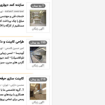
سازنده کمد دیواری 
1 روز پیش
eataert awerawr - تهران - چوبی و فلزی
مبلغ را چک پرداخت کن
مستقیم از کارگاه با 24 ماه ضمانت بی قید و شرط طراحی و ا ... ...
آگهی رایگان
طراحی کابینت و د
199 روز پیش
امیر حسین قاسمی - تهرا
آویدیسا – لمس زیبایی
نئوکلاسیک) • کمد دیو
گاردن های مدرن، سبز 
آگهی رایگان
کابینت سازی حرفه ای 20 سال تجربه اجرای 
218 روز پیش
محسن دارابی - تهران - 
رسمی برای تمامی پروژه
آگهی رایگان