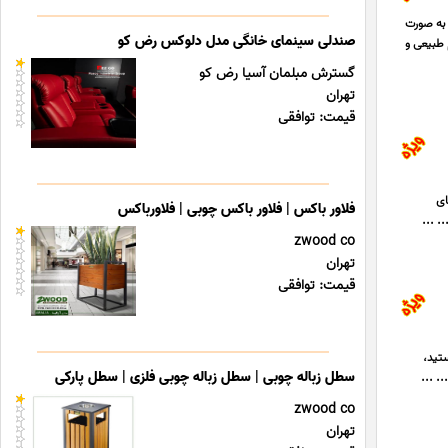
 به صورت
صندلی سینمای خانگی مدل دلوکس رض کو
 طبیعی و
گسترش مبلمان آسیا رض کو
تهران
قیمت: توافقی
های
فلاور باکس | فلاور باکس چوبی | فلاورباکس
. ...
zwood co
تهران
قیمت: توافقی
هستید،
سطل زباله چوبی | سطل زباله چوبی فلزی | سطل پارکی
. ...
zwood co
تهران