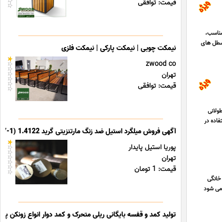
قیمت: توافقی
ک سطل پارکی مناسب،
 سطل های
نیمکت چوبی | نیمکت پارکی | نیمکت فلزی
zwood co
تهران
قیمت: توافقی
ای طولانی
فاده در
آگهی فروش میلگرد استیل ضد زنگ مارتنزیتی گرید 1.4122 (X39CrMo17-1)
پوریا استیل پایدار
تهران
قیمت: 1 تومان
خانگی
ائه می شود
تولید کمد و قفسه بایگانی ریلی متحرک و کمد دوار انواع زونکن پوشه