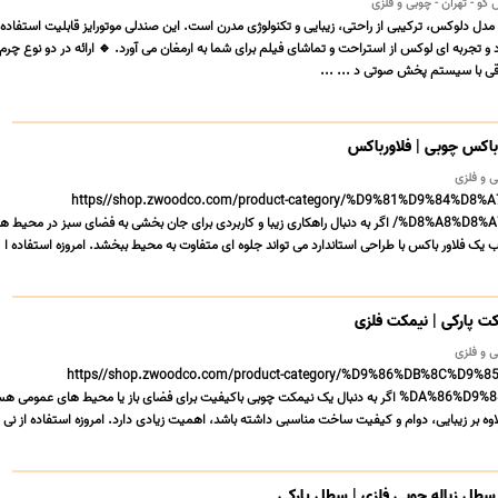
و - تهران - چوبی و فلزی
دل دلوکس، ترکیبی از راحتی، زیبایی و تکنولوژی مدرن است. این صندلی موتورایز قابلیت استفاده
د و تجربه ای لوکس از استراحت و تماشای فیلم برای شما به ارمغان می آورد. 🔹 ارائه در دو نوع چرم
قی با سیستم پخش صوتی د ... ...
 باکس چوبی | فلاورباکس
https//shop.zwoodco.com/product-category/%D9%81%D9%84%D8
%D8%A8%D8%A7%DA%A9%D8%B3/ اگر به دنبال راهکاری زیبا و کاربردی برای جان بخشی به فضای سبز در محیط 
ک فلاور باکس با طراحی استاندارد می تواند جلوه ای متفاوت به محیط ببخشد. امروزه استفاده ا ..
ت پارکی | نیمکت فلزی
https//shop.zwoodco.com/product-category/%D9%86%DB%8C%D9%
%DA%86%D9%88%D8%A8%DB%8C اگر به دنبال یک نیمکت چوبی باکیفیت برای فضای باز یا محیط های عمومی 
ه بر زیبایی، دوام و کیفیت ساخت مناسبی داشته باشد، اهمیت زیادی دارد. امروزه استفاده از نی ..
سطل زباله چوبی فلزی | سطل پارکی