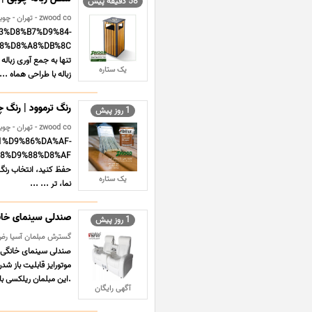
58 دقیقه پیش
zwood co - تهران - چوبی و فلزی
%B3%D8%B7%D9%84-
تنها به جمع آوری زبا
یک ستاره
زباله با طراحی هماه ... 
رنگ ترموود | رنگ 
1 روز پیش
zwood co - تهران - چوبی و فلزی
%B1%D9%86%DA%AF-
حفظ کنید، انتخاب رنگ 
یک ستاره
نما، تر ... ...
صندلی سینمای خان
1 روز پیش
گسترش مبلمان آسیا رض ک
صندلی سینمای خانگی ر
.این مبلمان ریلکسی ب
آگهی رایگان