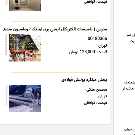
قیمت: توافقی
مدرس ( تاسیسات الکتریکال ایمنی برق ارتینگ اتوماسیون صنعتی 
 مدل هم
00180366
فیت،
تهران
قیمت: 123,000 تومان
پخش میلگرد پولیش فولادی
 ابعاد هوشمندانه
 مرتب تر
محسن ملکی
تهران
قیمت: توافقی
یس خواب