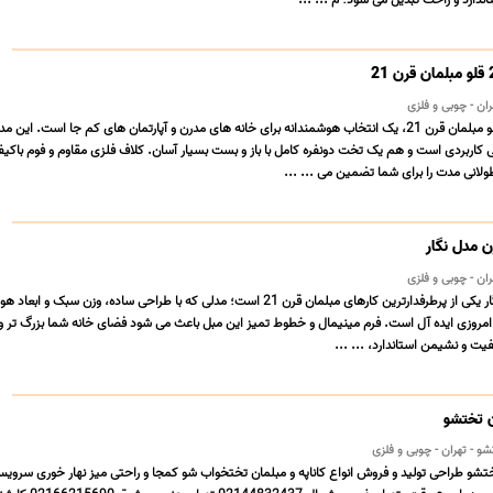
دارد و راحت تبدیل می شود؛ م ... ...
⭐️مبل تختخوابشو 2 قلو مبلمان قرن 21، یک انتخاب هوشمندانه برای خانه های مدرن و آپارتمان های کم جا است. این
 کاربردی است و هم یک تخت دونفره کامل با باز و بست بسیار آسان. کلاف فلزی مقاوم و فوم باکی
طولانی مدت را برای شما تضمین می ... ...
ن مدل نگار
⭐️مبل مینیمال مدل نگار یکی از پرطرفدارترین کارهای مبلمان قرن 21 است؛ مدلی که با طراحی ساده، وزن سبک و
 امروزی ایده آل است. فرم مینیمال و خطوط تمیز این مبل باعث می شود فضای خانه شما بزرگ تر و
یت و نشیمن استاندارد، ... ...
ن تختشو
و - تهران - چوبی و فلزی
ختشو طراحی تولید و فروش انواع کاناپه و مبلمان تختخواب شو کمجا و راحتی میز نهار خوری سرو