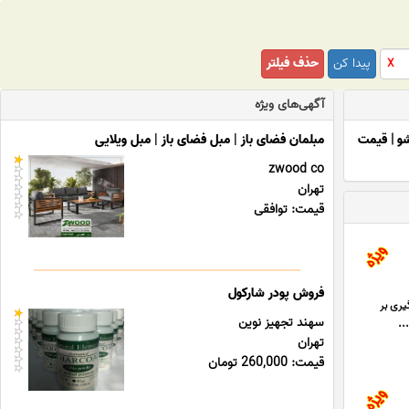
پیدا کن
حذف فیلتر
X
آگهی‌های ویژه
و
|
قیمت
مبلمان فضای باز | مبل فضای باز | مبل ویلایی
zwood co
تهران
قیمت: توافقی
فروش پودر شارکول
 چشمگیری بر
سهند تجهیز نوین
..
تهران
قیمت: 260,000 تومان