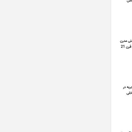
021 تهران جنوب و شرق 02166215690 کارشناس
 مبل راحتی مدرن
و لوکس هستید که هم ظاهر شیک داشته باشد و هم دوام واقعی، مبل راحتی مدرن تخت شو مدل مارسلـو از برند مبلمان قرن 21
با بیش از چند سال تجربه در
ی داخلی