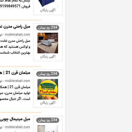
فروش 09199849571 وب سایت Http//takhtshop.ir Http//takhtshow.co ... ...
آگهی رایگان
مبل راحتی مدرن تخت
234 روز پیش
moblerahati.com - تهران - چوبی و فلزی
بهترین انتخاب شماست.
آگهی رایگان
مبلمان قرن 21 | همکاری B2B با نمایشگاه ها، هتل ها و پروژه های سفارشی
234 روز پیش
moblerahati.com - تهران - چوبی و فلزی
است. اگر دنبال محصول
آگهی رایگان
مبل مینیمال چوبی مدل نو وود (Nowood
234 روز پیش
moblerahati.com - تهران - چوبی و فلزی