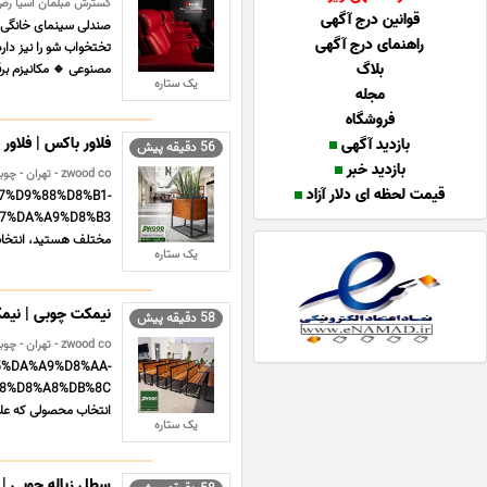
گسترش مبلمان آسیا رض ک
قوانین درج آگهی
صندلی سینمای خانگی م
راهنمای درج آگهی
تختخواب شو را نیز دار
بلاگ
مصنوعی 🔹 مکانیزم بر
یک ستاره
مجله
فروشگاه
فلاور باکس | فلاور
بازدید آگهی
56 دقیقه پیش
بازدید خبر
zwood co - تهران - چوبی و فلزی
قیمت لحظه ای دلار آزاد
%A7%D9%88%D8%B1-
مختلف هستید، انتخاب ی
یک ستاره
نیمکت چوبی | نیمک
58 دقیقه پیش
zwood co - تهران - چوبی و فلزی
85%DA%A9%D8%AA-
انتخاب محصولی که علاو
یک ستاره
سطل زباله چوبی | 