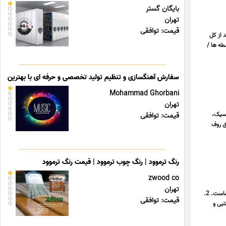
بایگان گستر
تهران
قیمت: توافقی
طی رو فراهم کرده که عزیزان در صورت داشتن چک کارمندی 40 درصد از کل
طه ها /
سفارش آهنگسازی و تنظیم تولید تخصصی و حرفه ای با بهترین قی
Mohammad Ghorbani
تهران
اسیک،
قیمت: توافقی
ق روف
رنگ ترموود | رنگ چوب ترموود | قیمت رنگ ترموود
zwood co
تهران
1. گروه تخصصی ما با 20 سال سابقه درخشان در طراحی و اجرای کابینت، کمد و دکوراسیون اداری-مسکونی در خدمت شماست. 2.
قیمت: توافقی
رین گواه کیفیت کار ماست. 3. ضمانت کتبی و