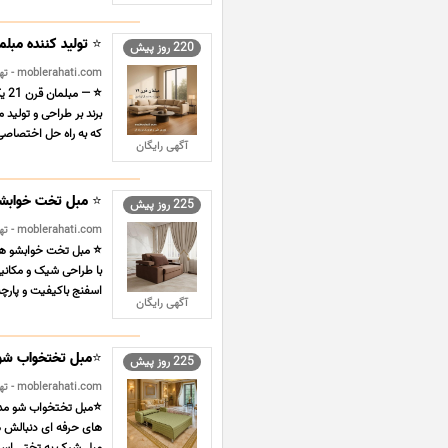
⭐️ تولید کننده مبل
220 روز پیش
moblerahati.com - تهران - چوبی و فلزی
⭐️
برند بر طراحی و تولی
که به راه حل اختصاصی ن
آگهی رایگان
⭐️ مبل تخت خوابشو ه
225 روز پیش
moblerahati.com - تهران - چوبی و فلزی
با طراحی شیک و مکانیز
اسفنج باکیفیت و پارچه 
آگهی رایگان
⭐️مبل تختخواب شو م
225 روز پیش
moblerahati.com - تهران - چوبی و فلزی
های حرفه ای دنبالش هس