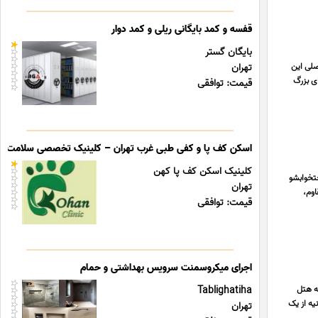
قفسه و کمد بایگانی ریلی و کمد دوار
بایگان گستر
اصلی این
تهران
ی بزرگ
قیمت: توافقی
اسکن کف پا و کفی طبی غرب تهران – کلینیک تخصصی سلامت پا
کلینیک اسکن کف پا کهن
ل تختخوابشو
تهران
اوم،
قیمت: توافقی
اجرای میکروسمنت سرویس بهداشتی و حمام
رایی است که هتل
Tablighatiha
یه از یک
تهران