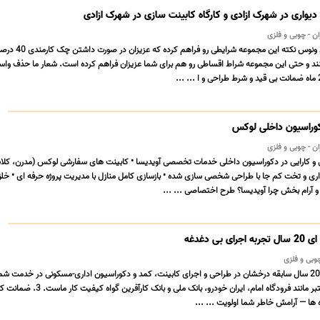
دیواری در شهرک ازادی و کارگاه کابینت سازی در شهرک ازادی
خدمات فنی و مهندسی ونوس نکته این مجموعه شرای
ند و حتی این مجموعه شراط اقساطی رو هم برای شما عزیزان فراهم کرده است. شعار ما حذف واس
کوراسیون داخلی لوکس
ن - چوبی و فلزی
 و کارایی در دکوراسیون داخلی خدمات تخصصی آویدیسا • کابینت های سفارشی لوکس (مدرن، کل
اری و تخت کم جا با طراحی شخصی سازی شده • بازسازی کامل منازل با مدیریت پروژه حرفه ای • خل
و آرام بخش چرا آویدیسا؟ طرح اختصاصی ... ...
بی دغدغه
چوبی و فلزی
همکاری با برندهای معتبر مانند فرودگاه امام، ایران خودرو، بانک ملی و بانک کارآف
 ها — آرامش خاطر شما اولویت ... ...