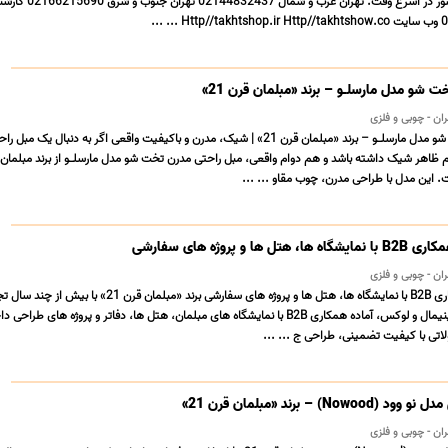
ارسال به تمام نقاط کشور در اسرع وقت. تهران غرب و شمال 44832437
 شو مدل مارسلـو – برند «مبلمان قرن 21»
مبل راحتی مدرن تخت شو مدل مارسلـو – برند «مبلمان قرن 21» | شیک، مدرن و باکیفیت واقعی اگر به دنبال یک
 این مدل با طراحی مدرن، چوب مقاو ... ...
مبلمان قرن 21 | همکاری B2B با نمایشگاه ها، هتل ها و پروژه های سفارشی برند «مبلمان قرن 21» 
تولید مبلمان مدرن، مینیمال و لوکس، آماده همکاری B2B با نمایشگاه های مبلمان، هتل ها، دفاتر و پروژه های طراح
اتی با کیفیت تضمینی، طراحی ج ... ...
) – برند «مبلمان قرن 21»