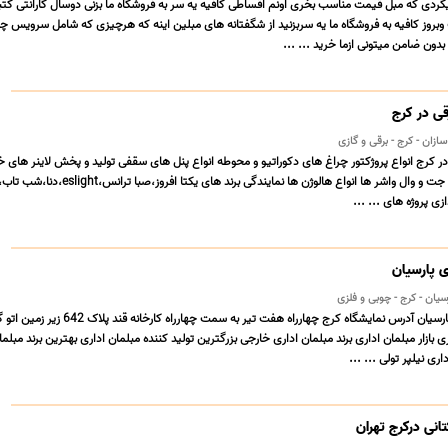
یگردی که مبل قیمت مناسب بخری اونم اقساطی کافیه یه سر به فروشگاه ما بزنی دوسال گارانتی کتب
 وبروز کافیه به فروشگاه ما یه سربزنید از شگفتانه های مبلین اینه که هرچیزی که شامل سرویس 
دون ضامن میتونی ازما خرید ... ...
قی در کرج
ان - کرج - برقی و گازی
در کرج انواع پروژکتور چراغ های دکوراتیو و محوطه انواع پنل های سقفی تولید و پخش لاینر های خ
لوستر های مدرن انواع جت و وال واشر ها انواع هالوژن ها نمایندگی برند های یکتا اف
زی پروژه های ... ...
ی پارسیان
سیان - کرج - چوبی و فلزی
تولیدی مبلمان اداری پارسیان آدرس نمایشگاه کرج چهارراه هفت تیر به سمت چهارراه کارخانه 
ی بازار مبلمان اداری برند مبلمان اداری خارجی بزرگترین تولید کننده مبلمان اداری بهترین برند مبلما
اری نیلپر تولی ... ...
انی درکرج تهران