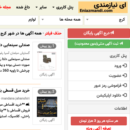
پنل کاربری
سایر
داغ شده
مجله خ
کرج
همه محله ها
لوازم
درج آگهی رایگان
حذف فیلتر
-
همه آگهی ها در شهر کرج در
ثبت آگهی متنی(بدون محدودیت)
صندلی سینمایی دلتا
1 روز پیش
گسترش مبلمان آسیا رض ک
پنل کاربری
صندلی سینمایی دلتا رک
صورت دستی بوده و پشت
ورود
چرخش تا زاویه 360 درجه می باشد ...
آگهی رایگان
عضویت
فراموشی رمز عبور
خرید مبل قسطی با
2 روز پیش
دانلود اپلیکیشن
mandana jahanshiri - کرج - چوبی و فلزی
🛋️ **خرید اقساطی مبل
اطلاعات
فروش اقساطی با **چک 
راحتی، کلاسیک، استیل
آگهی رایگان
هر ستاره هر روز 3 هزار تومان
تعرفه آگهی ویژه