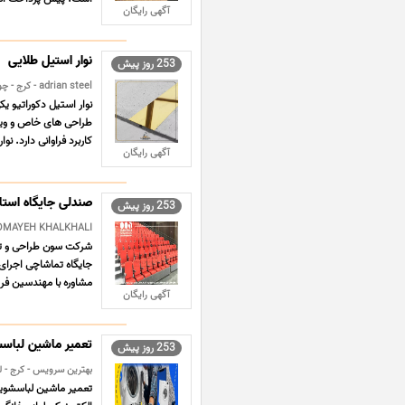
آگهی رایگان
نوار استیل طلایی
253 روز پیش
adrian steel - کرج - چوبی و فلزی
نوار استیل دکوراتیو ی
طراحی های خاص و ویژگ
کاربرد فراوانی دارد. نوا
آگهی رایگان
صندلی جایگاه استا
253 روز پیش
SOMAYEH KHALKHALI - کرج - چوبی و ف
شرکت سون طراحی و تول
مشاوره با مهندسین فروش سو
آگهی رایگان
تعمیر ماشین لباس
253 روز پیش
بهترین سرویس - کرج - ل
تعمیر ماشین لباسشویی