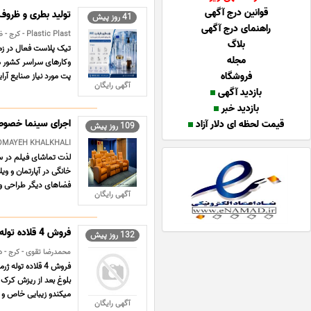
قوانین درج آگهی
تولید بطری و ظروف پت (PET) | طراحی و تولید تخصصی ان
41 روز پیش
راهنمای درج آگهی
Plastic Plast - کرج - ظروف
بلاگ
مجله
وکارهای سراسر کشور می
فروشگاه
پت مورد نیاز صنایع آرا
آگهی رایگان
بازدید آگهی
بازدید خبر
اجرای سینما خصو
قیمت لحظه ای دلار آزاد
109 روز پیش
SOMAYEH KHALKHALI - کرج - چوبی و ف
لذت تماشای فیلم در
خانگی در آپارتمان و 
فضاهای دیگر طراحی و تجهیز اتاق بازی (oom
آگهی رایگان
فروش 4 قلاده توله ژرمن کینگ
132 روز پیش
محمدرضا تقوی - کرج - 
فروش 4 قلاده تو
بلوغ بعد از ریزش کرک 
میکندو زیبایی خاص و ه
آگهی رایگان