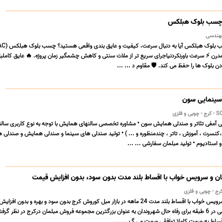
: چسب بلوک هبلکس
 مدرن ⚡ سرعت باورنکردنیاجرای سریع تر از ملات سنتی و کاهش چشمگیر زمان پروژه. 🔥 عایق کامل
سینمایی سون
لزی
 آمفی تئاتر و صندلی همایش سون • مشاوره تخصصی سالنهای همایش با توجه به نوع کاربری سالنه
نسرت ، آموزش ، تاتر ، چندمنظوره و ... ) • تولید صندلی های سینما و صندلی همایش و صندلی 
و استادیوم • تولید مبلمان سفارشی ... ...
 و سرویس خواب با اقساط بلند مدت بدون سود، بدون افزایش قیمت
رج - چوبی و فلزی
فروش ویژه مبلمان و سرویس خواب با اقساط بلند مدت 24 ماهه در بازار مبل کوروش کرج بدون سود و بهره و بدون
صورت مجموعه تخصصی در 6 طبقه برای رفاه حال شهروندان به عنوان بزرگترین مجموعه فروش مبلمان درکرج در نظر گر
ط به صورت کاملا توافقی صورت می گ ... ...