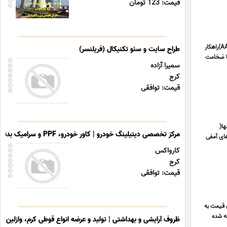
قیمت: 123 تومان
استحکام بی نظیر چسب بلوک هبلکس آیا به دنبال سرعت، کیفیت و عایق بندی واقعی هستید؟ چسب بلوک هبلکس (AAC)راهکار
طراح سایت و سئو تکنیکال (فریلنسر)
با ضخامت
سمیرا آزاده
کرج
قیمت: توافقی
ا(
مرکز تخصصی دیتیلینگ خودرو | کاور خودرو، PPF و سرامیک بدنه
های آمفی
کارواکس
کرج
قیمت: توافقی
 افزایش قیمت به
فته شده
ظروف آرایشی و بهداشتی | تولید و عرضه انواع قوطی کرم، وازلین و