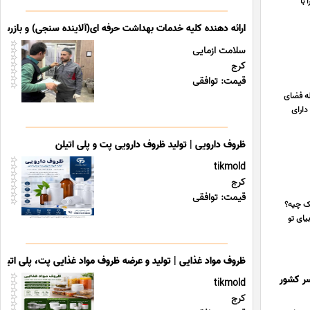
 شما را با
ارائه دهنده کلیه خدمات بهداشت حرفه ای(آلاینده سنجی) و بازرس
سلامت ازمایی
کرج
قیمت: توافقی
له فضای
دارای
ظروف دارویی | تولید ظروف دارویی پت و پلی اتیلن
tikmold
کرج
قیمت: توافقی
زک چیه؟
یای تو
ظروف مواد غذایی | تولید و عرضه ظروف مواد غذایی پت، پلی اتیل
ر کشور
tikmold
کرج