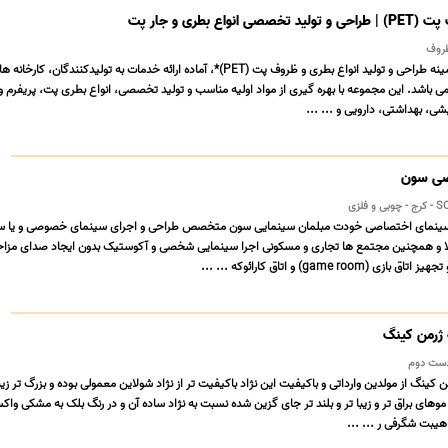
واع بطری و جار پت
تیک پلاست فعال در زمینه طراحی و تولید انواع بطری و ظروف پت (PET)*، آماده ارائه خدمات به تولیدکنندگان،
 باشد. این مجموعه با بهره گیری از مواد اولیه مناسب و تولید تخصصی، انواع بطری پت، پریفرم 
یشی، بهداشتی، دارویی و ... ...
صی سون
لزی
 سینمای اختصاصی خودت مبلمان سینمایی سون متخصص طراحی و اجرای سینمای خصوصی و یا س
ویلا و همچنین مجتمع ها تجاری و مسکونی اجرا سینمایی شخصی و آکوستیک بدون ایجاد صدای مزاح
game r) و اتاق کارائوکه ... ...
دست دوم
له ژرمن کینگ از مولدین وارداتی و باکیفیت این نژاد باکیفیت تر از نژاد شولاین معمولی بوده و بزرگ تر زیبا
موهای براق تر و زیبا تر و بلند تر جای گزین شده نسبت به نژاد ساده آن و در رنگ بلک به مشکی واک
یبت شگرفی ر ... ...