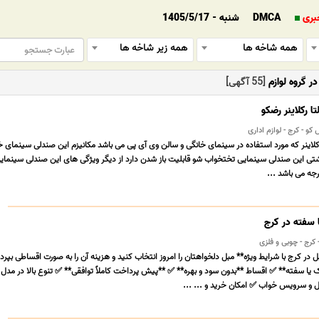
بری
DMCA
شنبه - 1405/5/17
همه شاخه ها
همه زیر شاخه ها
 گروه لوازم
[55 آگهی]
 رکلاینر رضکو
و - کرج - لوازم اداری
لاینر که مورد استفاده در سینمای خانگی و سالن وی آی پی می باشد مکانیزم این صندلی سینمای خ
ی این صندلی سینمایی تختخواب شو قابلیت باز شدن دارد از دیگر ویژگی های این صندلی سینمای
 سفته در کرج
 در کرج با شرایط ویژه** مبل دلخواهتان را امروز انتخاب کنید و هزینه آن را به صورت اقساطی بپردا
یا سفته** ✅ اقساط **بدون سود و بهره** ✅ **پیش پرداخت کاملاً توافقی** ✅ تنوع بالا در مدل
 و سرویس خواب ✅ امکان خرید و ... ...