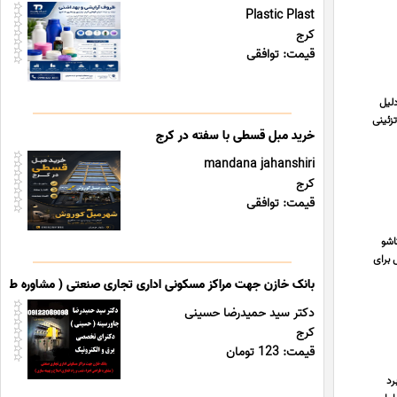
Plastic Plast
کرج
قیمت: توافقی
دلیل
زئینی
خرید مبل قسطی با سفته در کرج
mandana jahanshiri
کرج
قیمت: توافقی
اشو
جرای قست جایگاه VIP تیم استقلال برای
بانک خازن جهت مراکز مسکونی اداری تجاری صنعتی ( مشاوره طراحی 
دکتر سید حمیدرضا حسینی
کرج
قیمت: 123 تومان
رد