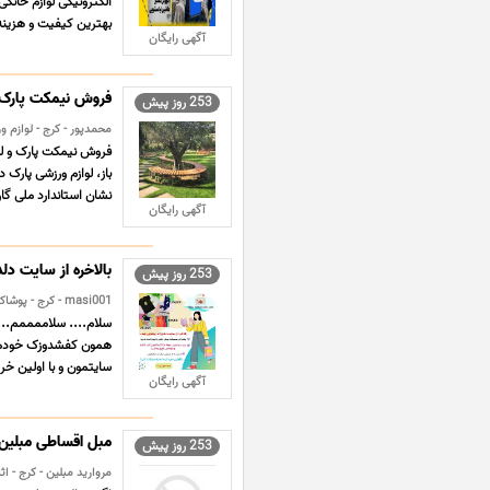
بهترین کیفیت و هزینه
آگهی رایگان
فروش نیمکت پارک و
253 روز پیش
محمدپور - کرج - لوازم و
فروش نیمکت پارک و لو
باز، لوازم ورزشی پارک
نشان استاندارد ملی گا
آگهی رایگان
بالاخره از سایت دل
253 روز پیش
masi001 - کرج - پوشاک
سلام.... سلاممممم... 
همون کفشدوزک خودمونه 
سایتمون و با اولین خری
آگهی رایگان
مبل اقساطی مبلین
253 روز پیش
مروارید مبلین - کرج - اث