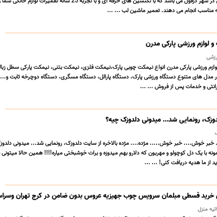
الکترونیکی لوازم خانگی در شهر دزفول می باشد که با تکنسین های حرفه ای و با تجربه 25 ساله تعمیرات لوازم خانگی
 مناسب انجام می دهند. تعمیر ماشین لب ... ...
 لوازم ورزشی پارکی مدرن
رزشی
ازم ورزشی پارکی مدرن انواع نیمکت چوبی پارک،نیمکت فلزی، نیمکت بتنی، نیمکت پارکی سطل زبا
 در مدل های متنوع دستگاه ورزشی پارک، دستگاه پارالل، دستگاه مسگری، دستگاه دوچرخه ثابت و... 
رانتی و خدمات پس از فروش ... ...
دوزک، رونمایی شد... میدونی دلدوزک چیه؟
خبر خوش.... خبر خوش..... مژده.... مژده بالاخره از سایت دلدوزک، رونمایی شد... میدونی دلدو
با یک دل کوچولو و مهربون که دلارو بهم میدوزه و برات خوشبختی میاره!!!! همین حالا میتونی ب
د از ما هدیه دریافت کنی! ... ...
 خرید قسطی مبلمان سرویس چوب جهیزیه عروس بدون ضامن در کرج تهران وسراس
اثیه منزل