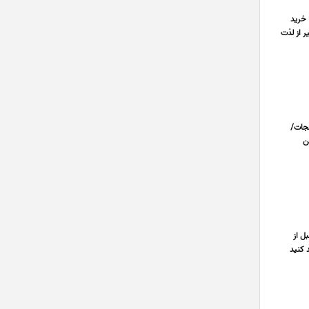
 خرید
 از لذت
نجات/
ن
ل از
د کنید