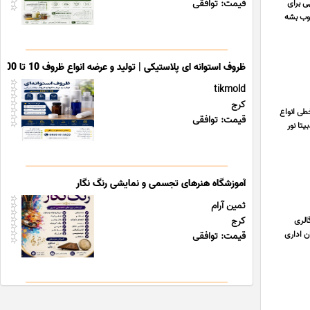
قیمت: توافقی
ی برای
چوب بشه
ظروف استوانه ای پلاستیکی | تولید و عرضه انواع ظروف 10 تا 500 سی سی
tikmold
کرج
طی انواع
قیمت: توافقی
روز،صبا ترانس،eslight،دنا،شب تاب،بیتا نور
آموزشگاه هنرهای تجسمی و نمایشی رنگ نگار
ثمین آرام
کرج
قند پلاک 642 زیر زمین اتو گالری
ن اداری
قیمت: توافقی