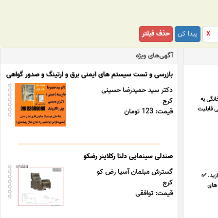
پیدا کن
حذف فیلتر
X
آگهی‌های ویژه
بازرسی و تست سیستم های ایمنی برق و ارتینگ و صدور گواهی ادار
دکتر سید حمیدرضا حسینی
انگی به
کرج
ی قابلیت
قیمت: 123 تومان
صندلی سینمایی دلتا رکلاینر رضکو
گسترش مبلمان آسیا رض کو
زید. ✅
کرج
 های
قیمت: توافقی