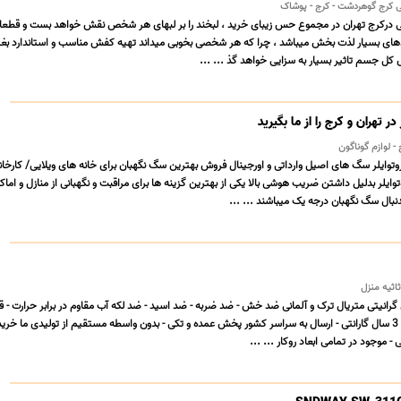
کرج گوهردشت - کرج - پوشاک
ی درکرج تهران در مجموع حس زیبای خرید ، لبخند را بر لبهای هر شخص نقش خواهد بست و قطعا
ی بسیار لذت بخش میباشد ، چرا که هر شخصی بخوبی میداند تهیه کفش مناسب و استاندارد بغیر
 کل جسم تاثیر بسیار به سزایی خواهد گذ ... ...
 تهران و کرج را از ما بگیرید
یلر سگ های اصیل وارداتی و اورجینال فروش بهترین سگ نگهبان برای خانه های ویلایی/ کارخا
توایلر بدلیل داشتن ضریب هوشی بالا یکی از بهترین گزینه ها برای مراقبت و نگهبانی از منازل و اماک
نبال سگ نگهبان درجه یک میباشند ... ...
اثیه منزل
رانیتی متریال ترک و آلمانی ضد خش - ضد ضربه - ضد اسید - ضد لکه آب مقاوم در برابر حرارت - قب
خرید تست کنید دارای 3 سال گارانتی - ارسال به سراسر کشور پخش عمده و تکی - بدون واسطه مستقیم از تولیدی ما خری
- موجود در تمامی ابعاد روکار ... ...