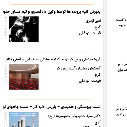
پذیرش کلیه پرونده ها توسط وکیل دادگستری و تیم مشاور حقوقی
 کارخانه ها و کسب
امیر اژدری
و ظروف
کرج
قیمت: توافقی
گروه صنعتی رض کو تولید کننده صندلی سینمایی و آمفی تئاتر
ینمای
گسترش مبلمان آسیا رض کو
م برای
کرج
قیمت: توافقی
تست پیوستگی و همبندی – بازرس اداره کار – تست چاههای ارت و 
 تر و در
سی تغییر
دکتر سید حمیدرضا جاورسینه ( ح)
کرج