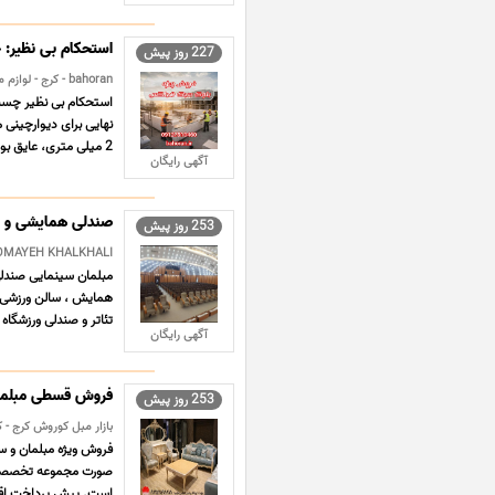
استحکام بی نظیر
227 روز پیش
bahoran - کرج - لوازم مهندسی
نهایی برای دیوارچینی
2 میلی متری، عایق بودن بلوک ها را حفظ می کند. 🛡️ مقاوم د ... ...
آگهی رایگان
صندلی همایشی و 
253 روز پیش
SOMAYEH KHALKHALI - کرج - چوبی و ف
مبلمان سینمایی صندلی
همایش ، سالن ورزشی،ک
تئاتر و صندلی ورزشگاه 
آگهی رایگان
فروش قسطی مبلمان
253 روز پیش
بازار مبل کوروش کرج - ک
است. پیش پرداخت اقسا