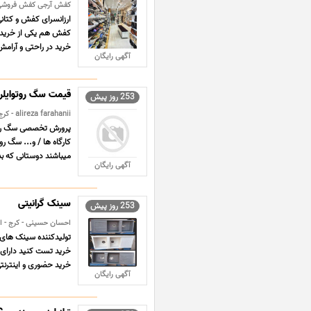
کفش آرجی کفش فروشی 
ارزانسرای کفش و کتان
کفش هم یکی از خریدها
خرید در راحتی و آرامش
آگهی رایگان
قیمت سگ روتوایلر در
253 روز پیش
alireza farahanii - کرج - لوازم گوناگون
پرورش تخصصی سگ روتوا
کارگاه ها / و... سگ رو
میباشند دوستانی که بد
آگهی رایگان
سینک گرانیتی
253 روز پیش
احسان حسینی - کرج - اث
تولیدکننده سینک های گ
خرید حضوری و اینترنتی 
آگهی رایگان