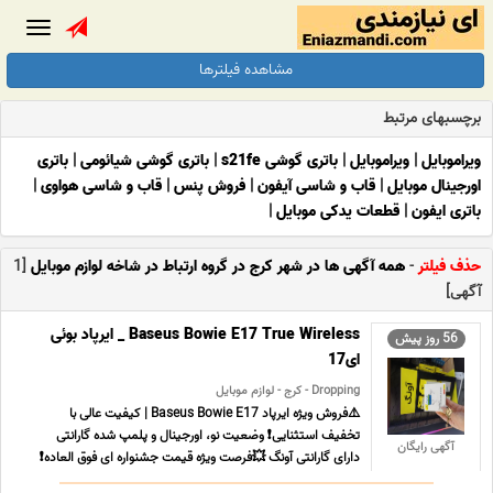
Toggle
gation
مشاهده فیلترها
برچسبهای مرتبط
ویراموبایل
|
ویراموبایل
|
باتری گوشی s21fe
|
باتری گوشی شیائومی
|
باتری
اورجینال موبایل
|
قاب و شاسی آیفون
|
فروش پنس
|
قاب و شاسی هواوی
|
باتری ایفون
|
قطعات یدکی موبایل
|
حذف فیلتر
-
همه آگهی ها در شهر کرج در گروه ارتباط در شاخه لوازم موبایل
[1
آگهی]
Baseus Bowie E17 True Wireless _ ایرپاد بوئی
56 روز پیش
ای17
Dropping - کرج - لوازم موبایل
⚠️فروش ویژه ایرپاد Baseus Bowie E17 | کیفیت عالی با
تخفیف استثنایی❗️ وضعیت نو، اورجینال و پلمپ شده گارانتی
آگهی رایگان
دارای گارانتی آونگ 💥فرصت ویژه قیمت جشنواره ای فوق العاده❗️
قیمت قبل از تخفیف 3,599,000 تومان قیمت ویژه جشنواره