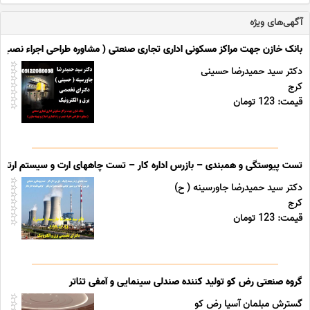
2,000,000 تومان ⚠️موجودی محدود - فقط 10 عدد رنگ سفید
باقی ماند ... ...
آگهی‌های ویژه
بانک خازن جهت مراکز مسکونی اداری تجاری صنعتی ( مشاوره طراحی اجراء نصب و را
دکتر سید حمیدرضا حسینی
کرج
قیمت: 123 تومان
تست پیوستگی و همبندی – بازرس اداره کار – تست چاههای ارت و سیستم ارتینگ 
دکتر سید حمیدرضا جاورسینه ( ح)
کرج
قیمت: 123 تومان
گروه صنعتی رض کو تولید کننده صندلی سینمایی و آمفی تئاتر
گسترش مبلمان آسیا رض کو