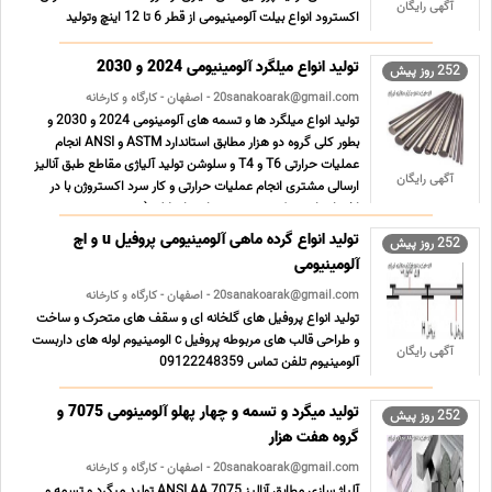
آگهی رایگان
اکسترود انواع بیلت آلومینیومی از قطر 6 تا 12 اینچ وتولید
پروفیل تا سطح 3000*2000 میلیمتر دارای پیشرفته ترین
تجهیزات کوره های القایی و کوره های ایجینگ برقی با طول 12 متر
تولید انواع میلگرد آلومینیومی 2024 و 2030
252 روز پیش
... ...
20sanakoarak@gmail.com - اصفهان - کارگاه و کارخانه
تولید انواع میلگرد ها و تسمه های آلومینومی 2024 و 2030 و
بطور کلی گروه دو هزار مطابق استاندارد ASTM و ANSI انجام
عملیات حرارتی T6 و T4 و سلوشن تولید آلیاژی مقاطع طبق آنالیز
آگهی رایگان
ارسالی مشتری انجام عملیات حرارتی و کار سرد اکستروژن با در
اختیار داشتن کوره عمودی حرارتی انحلالی ( س ... ...
تولید انواع گرده ماهی آلومینیومی پروفیل u و اچ
252 روز پیش
آلومینیومی
20sanakoarak@gmail.com - اصفهان - کارگاه و کارخانه
تولید انواع پروفیل های گلخانه ای و سقف های متحرک و ساخت
و طراحی قالب های مربوطه پروفیل c الومینیوم لوله های داربست
آگهی رایگان
آلومینیوم تلفن تماس 09122248359
WWW.ALNOVIN.COM دفتر اراک 08633554370 فکس
08633554375 ...
تولید میگرد و تسمه و چهار پهلو آلومینومی 7075 و
252 روز پیش
گروه هفت هزار
20sanakoarak@gmail.com - اصفهان - کارگاه و کارخانه
آلیاژ سازی مطابق آنالیز ANSI AA 7075 تولید میگرد و تسمه و