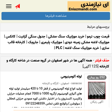
Toggle
gation
مشاهده فیلترها
برچسبهای مرتبط
قیمت چوب ترمو
|
خرید موزاییک سنگ مشکی
|
جدول سنگی گرانیت
|
کانکس
|
موزاییک لاشه مشکی زمینه دودی
|
موزاییک پلیمری
|
جاروبک
|
کارخانه قالب
سازی
|
خرید موزاییک سنگ لاشه
|
PLC
|
حذف فیلتر
-
همه آگهی ها در شهر اصفهان در گروه صنعت در شاخه کارگاه و
کارخانه
[125 آگهی]
لوله آلومینیومی
252 روز پیش
sanacoo - اصفهان - کارگاه و کارخانه
تولید انواع لوله آلومینیومی از قطر 10 تا 420 میلیمتر تولید لوله
های آلیاژی الومینیوم ازگروه 1000 تا 7000 انجام عملیات حرارتی
وکارسرد اکستروژن با در اختیار داشتن کوره عمودی حرارتی انحلالی
آگهی رایگان
( سولوشن ) وکوئنج تلفن تماس 09122248359
WWW.ALNOVIN.COM دفتر اراک 08633554370 تا 72 فکس