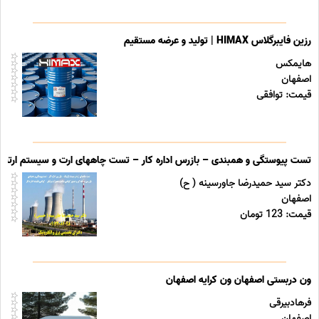
رزین فایبرگلاس HIMAX | تولید و عرضه مستقیم
هایمکس
اصفهان
قیمت: توافقی
تست پیوستگی و همبندی – بازرس اداره کار – تست چاههای ارت و سیستم ارتینگ 
دکتر سید حمیدرضا جاورسینه ( ح)
اصفهان
قیمت: 123 تومان
ون دربستی اصفهان ون کرایه اصفهان
فرهادبیرقی
اصفهان