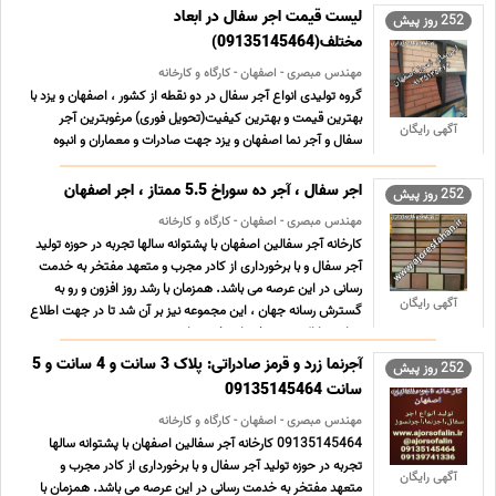
... ...
لیست قیمت اجر سفال در ابعاد
252 روز پیش
مختلف(09135145464)
مهندس مبصری - اصفهان - کارگاه و کارخانه
گروه تولیدی انواع آجر سفال در دو نقطه از کشور ، اصفهان و یزد با
بهترین قیمت و بهترین کیفیت(تحویل فوری) مرغوبترین آجر
آگهی رایگان
سفال و آجر نما اصفهان و یزد جهت صادرات و معماران و انبوه
سازان و نمایندگان فروش در کلیه شهرها تیغه 10*20*20 همراه
نیمه 10*10*20 در هر متر مربع تعداد 25 قالب. تیغه ... ...
اجر سفال ، آجر ده سوراخ 5.5 ممتاز ، اجر اصفهان
252 روز پیش
مهندس مبصری - اصفهان - کارگاه و کارخانه
کارخانه آجر سفالین اصفهان با پشتوانه سالها تجربه در حوزه تولید
آجر سفال و با برخورداری از کادر مجرب و متعهد مفتخر به خدمت
رسانی در این عرصه می باشد. همزمان با رشد روز افزون و رو به
آگهی رایگان
گسترش رسانه جهان ، این مجموعه نیز بر آن شد تا در جهت اطلاع
رسانی و ارائه وسیع خدمات خود ، با بهره و ... ...
آجرنما زرد و قرمز صادراتی: پلاک 3 سانت و 4 سانت و 5
252 روز پیش
سانت 09135145464
مهندس مبصری - اصفهان - کارگاه و کارخانه
09135145464 کارخانه آجر سفالین اصفهان با پشتوانه سالها
تجربه در حوزه تولید آجر سفال و با برخورداری از کادر مجرب و
آگهی رایگان
متعهد مفتخر به خدمت رسانی در این عرصه می باشد. همزمان با