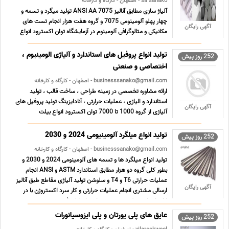
sa sanako - اصفهان - کارگاه و کارخانه
آلیاژ سازی مطابق آنالیز ANSI AA 7075 تولید میگرد و تسمه و
چهار پهلو آلومینومی 7075 و گروه هفت هزار انجام تست های
آگهی رایگان
مکانیکی و متالوگرافی آلومینوم در آزمایشگاه توان اکسترود انواع
بیلت آلومینیومی از قطر 6 تا 12 اینچ وتولید پروفیل تا سطح
3000*2000 میلیمتر دارای پیشرفته ترین تجهیزات ... ...
تولید انواع پروفیل های استاندارد و آلیاژی الومینیوم ،
252 روز پیش
اختصاصی و صنعتی
businesssanako@gmail.com - اصفهان - کارگاه و کارخانه
ارائه مشاوره تخصصی در زمینه طراحی ، ساخت قالب ، تولید
استاندارد و الیاژی ، عملیات حرارتی ، آنادایزینگ تولید پروفیل های
آگهی رایگان
آلیاژی از گروه 1000 تا 7000 توان اکسترود انواع بیلت
آلومینیومی از قطر 6 تا 12 اینچ وتولید پروفیل تا سطح
3000*2000 میلیمتر دارای پیشرفته ترین تجهیزات کوره های ...
تولید انواع میلگرد آلومینیومی 2024 و 2030
252 روز پیش
...
businesssanako@gmail.com - اصفهان - کارگاه و کارخانه
تولید انواع میلگرد ها و تسمه های آلومینومی 2024 و 2030 و
بطور کلی گروه دو هزار مطابق استاندارد ASTM و ANSI انجام
عملیات حرارتی T6 و T4 و سلوشن تولید آلیاژی مقاطع طبق آنالیز
آگهی رایگان
ارسالی مشتری انجام عملیات حرارتی و کار سرد اکستروژن با در
اختیار داشتن کوره عمودی حرارتی انحلالی ( س ... ...
عایق های پلی یورتان و پلی ایزوسیانورات
252 روز پیش