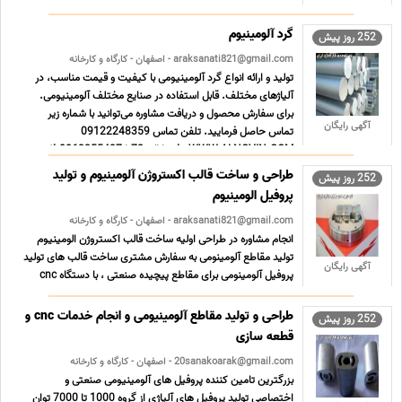
رشد روز افزون و رو به گسترش رسانه جهان شمول اینترنت ، این
مجموعه نیز بر آن شد تا در جهت اطلاع رسانی و ارائه و ... ...
گرد آلومینیوم
252 روز پیش
araksanati821@gmail.com - اصفهان - کارگاه و کارخانه
تولید و ارائه انواع گرد آلومینیومی با کیفیت و قیمت مناسب، در
آلیاژهای مختلف. قابل استفاده در صنایع مختلف آلومینیومی.
برای سفارش محصول و دریافت مشاوره می‌توانید با شماره زیر
آگهی رایگان
تماس حاصل فرمایید. تلفن تماس 09122248359
WWW.ALNOVIN.COM دفتر اراک 72تا 0863355437 فکس
08633554375 ... ...
طراحی و ساخت قالب اکستروژن آلومینیوم و تولید
252 روز پیش
پروفیل الومینیوم
araksanati821@gmail.com - اصفهان - کارگاه و کارخانه
انجام مشاوره در طراحی اولیه ساخت قالب اکستروژن الومینیوم
تولید مقاطع آلومینومی به سفارش مشتری ساخت قالب های تولید
آگهی رایگان
پروفیل آلومینومی برای مقاطع پیچیده صنعتی ، با دستگاه cnc
تضمین عمر قالب ، بالای 15 تن 50% هزینه قالب پس از تایید
نمونه توسط مشتری تلفن تماس 09122248359
طراحی و تولید مقاطع آلومینیومی و انجام خدمات cnc و
252 روز پیش
WWW.ALNOVI ... ...
قطعه سازی
20sanakoarak@gmail.com - اصفهان - کارگاه و کارخانه
بزرگترین تامین کننده پروفیل های آلومینیومی صنعتی و
اختصاصی تولید پروفیل های آلیاژی از گروه 1000 تا 7000 توان