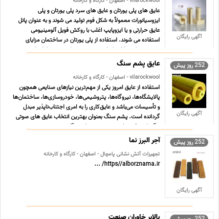
vilarockwool - اصفهان - کارگاه و کارخانه
عایق های پلی یورتان و عایق های سرد پلی یورتان و پلی
ایزوسیانورات معمولاً به شکل فوم تولید می شوند و به عنوان پانل
عایق حرارتی و یا ایزوپایپ اغلب با روکش فویل آلومینیومی
آگهی رایگان
استفاده می شوند. استفاده از پلی یورتان در ساختمان مزایای
متعددی دارد ساختمانها بیشتر عمر می کنند و به دلیل پاید ... ...
عایق پشم سنگ
252 روز پیش
vilarockwool - اصفهان - کارگاه و کارخانه
استفاده از عایق امروز یکی از مهم‌ترین نیازهای صنایعی همچون
پالایشگاه‌ها، نیروگاه‌ها، پتروشیمی‌ها، خودروسازی‌ها، ساختمان‌ها
و تأسیسات می‌باشد و عایق‌کاری را به امری اجتناب‌ناپذیر مبدل
آگهی رایگان
گردانده است. پشم سنگ بعنوان بهترین انتخاب عایق های صوتی
و گرمایی نقش خوبی در صنعت نفت و گاز وهمچن ... ...
آجر البرز نما
252 روز پیش
تجهیزات آتش نشانی پامچال - اصفهان - کارگاه و کارخانه
https//alborznama.ir/ ...
آگهی رایگان
بالابر خاوران صنعت
252 روز پیش