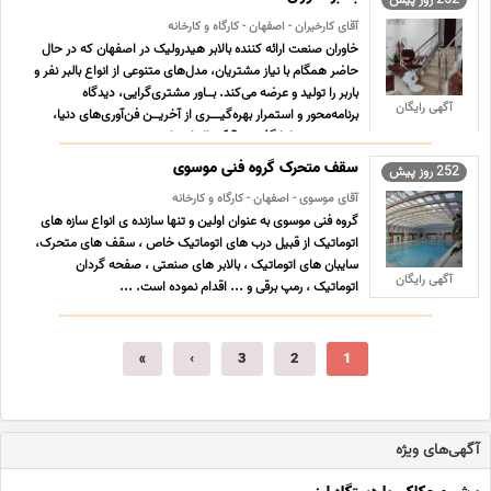
آقای کارخیران - اصفهان - کارگاه و کارخانه
خاوران صنعت ارائه کننده بالابر هیدرولیک در اصفهان که در حال
حاضر همگام با نیاز مشتریان، مدل‌های متنوعی از انواع بالبر نفر و
باربر را تولید و عرضه می‌کند. بــاور مشتری‌گرایی، دیدگاه
آگهی رایگان
برنامه‌محور و استمرار بهره‌گیـــری از آخریــن فن‌آوری‌های دنیا،
موجب شده تا با گذشت 10 سال از زمان ... ...
سقف متحرک گروه فنی موسوی
252 روز پیش
آقای موسوی - اصفهان - کارگاه و کارخانه
گروه فنی موسوی به عنوان اولین و تنها سازنده ی انواع سازه های
اتوماتیک از قبیل درب های اتوماتیک خاص ، سقف های متحرک،
سایبان های اتوماتیک ، بالابر های صنعتی ، صفحه گردان
آگهی رایگان
اتوماتیک ، رمپ برقی و ... اقدام نموده است. ...
»
›
3
2
1
آگهی‌های ویژه