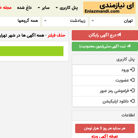
پنل کاربری
سایر
داغ شده
مجله خ
تهران
زیبادشت
همه گروهها
درج آگهی رایگان
حذف فیلتر
-
همه آگهی ها در شهر تهرا
ثبت آگهی متنی(بدون محدودیت)
پنل کاربری
ورود
عضویت
فراموشی رمز عبور
دانلود اپلیکیشن
اطلاعات
هر ستاره هر روز 3 هزار تومان
تعرفه آگهی ویژه