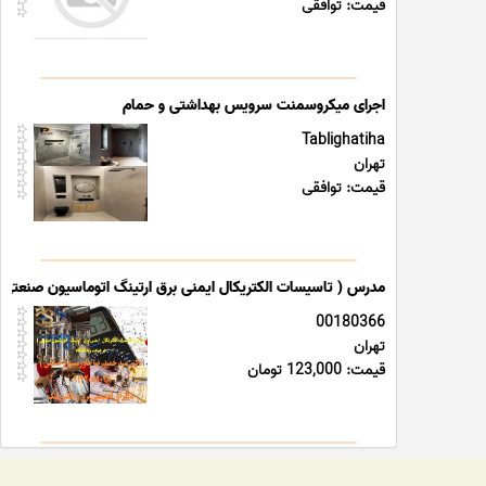
قیمت: توافقی
اجرای میکروسمنت سرویس بهداشتی و حمام
Tablighatiha
تهران
قیمت: توافقی
مدرس ( تاسیسات الکتریکال ایمنی برق ارتینگ اتوماسیون صنعتی 
00180366
تهران
قیمت: 123,000 تومان