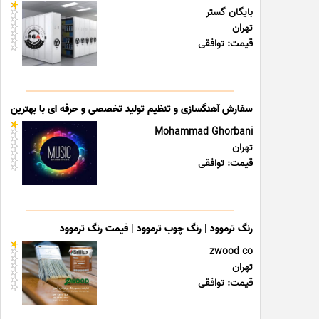
بایگان گستر
تهران
قیمت: توافقی
سفارش آهنگسازی و تنظیم تولید تخصصی و حرفه ای با بهترین قی
Mohammad Ghorbani
تهران
قیمت: توافقی
رنگ ترموود | رنگ چوب ترموود | قیمت رنگ ترموود
zwood co
تهران
قیمت: توافقی