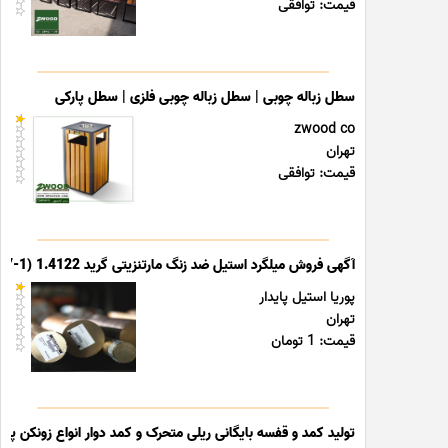
قیمت: توافقی
سطل زباله چوبی | سطل زباله چوبی فلزی | سطل پارکی
zwood co
تهران
قیمت: توافقی
آگهی فروش میلگرد استیل ضد زنگ مارتنزیتی گرید 1.4122 (X39CrMo17-1)
پوریا استیل پایدار
تهران
قیمت: 1 تومان
تولید کمد و قفسه بایگانی ریلی متحرک و کمد دوار انواع زونکن پوشه