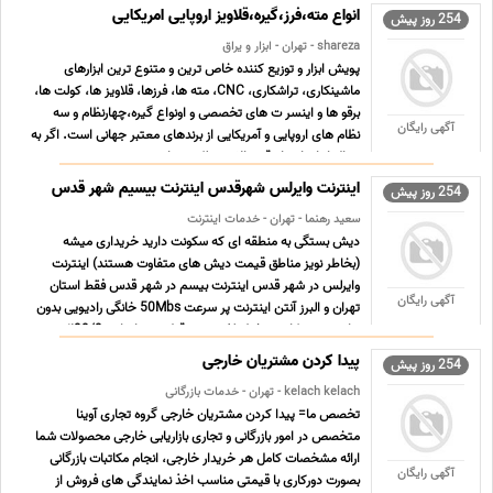
انواع مته،فرز،گیره،قلاویز اروپایی امریکایی
254 روز پیش
shareza - تهران - ابزار و یراق
پویش ابزار و توزیع کننده خاص ترین و متنوع ترین ابزارهای
ماشینکاری، تراشکاری، CNC، مته ها، فرزها، قلاویز ها، کولت ها،
برقو ها و اینسر ت های تخصصی و اونواع گیره،چهارنظام و سه
آگهی رایگان
نظام های اروپایی و آمریکایی از برندهای معتبر جهانی است. اگر به
دنبال ابزارهای با دقت بالا و عملکرد مداوم ه ... ...
اینترنت وایرلس شهرقدس اینترنت بیسیم شهر قدس
254 روز پیش
سعید رهنما - تهران - خدمات اینترنت
دیش بستگی به منطقه ای که سکونت دارید خریداری میشه
(بخاطر نویز مناطق قیمت دیش های متفاوت هستند) اینترنت
وایرلس در شهر قدس اینترنت بیسم در شهر قدس فقط استان
آگهی رایگان
تهران و البرز آنتن اینترنت پر سرعت 50Mbs خانگی رادیویی بدون
نیاز به سیم کارت و خط تلفن بدون قطعی و پایداری 99/9٪ بدون
نیاز به ... ...
پیدا کردن مشتریان خارجی
254 روز پیش
kelach kelach - تهران - خدمات بازرگانی
تخصص ما= پیدا کردن مشتریان خارجی گروه تجاری آوینا
متخصص در امور بازرگانی و تجاری بازاریابی خارجی محصولات شما
ارائه مشخصات کامل هر خریدار خارجی، انجام مکاتبات بازرگانی
آگهی رایگان
بصورت دورکاری با قیمتی مناسب اخذ نمایندگی های فروش از