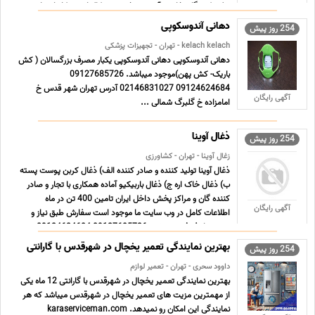
تولید کنندگان خارجی آموزش تخصصی مکالمات و مکاتبات باز ...
...
دهانی آندوسکوپی
254 روز پیش
kelach kelach - تهران - تجهیزات پزشکی
دهانی آندوسکوپی دهانی آندوسکوپی یکبار مصرف بزرگسالان ( کش
باریک- کش پهن)موجود میباشد. 09127685726
09124624684 02146831027 آدرس تهران شهر قدس خ
آگهی رایگان
امامزاده خ گلبرگ شمالی ...
ذغال آوینا
254 روز پیش
زغال آوینا - تهران - کشاورزی
ذغال آوینا تولید کننده و صادر کننده الف) ذغال کربن پوست پسته
ب) ذغال خاک اره ج) ذغال باربیکیو آماده همکاری با تجار و صادر
کننده گان و مراکز پخش داخل ایران تامین 400 تن در ماه
آگهی رایگان
اطلاعات کامل در وب سایت ما موجود است سفارش طبق نیاز و
برند شما پذیرفته می شود 09127685726 09124624684 ...
...
بهترین نمایندگی تعمیر یخچال در شهرقدس با گارانتی
254 روز پیش
داوود سحری - تهران - تعمیر لوازم
بهترین نمایندگی تعمیر یخچال در شهرقدس با گارانتی 12 ماه یکی
از مهمترین مزیت های تعمیر یخچال در شهرقدس میباشد که هر
نمایندگی این امکان رو نمیدهد. karaserviceman.com