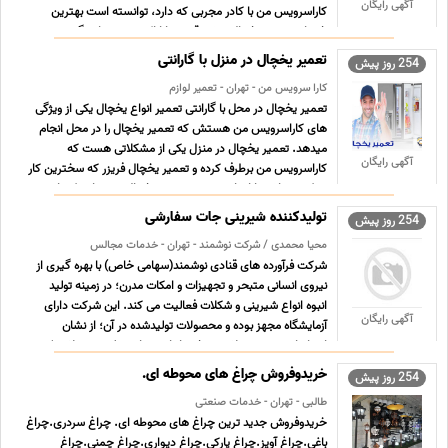
آگهی رایگان
کاراسرویس من با کادر مجربی که دارد، توانسته است بهترین
خدمات تعمیر یخچال درشهرقدس را ارائه بدهد. نمایندگی تعمیر
یخچا ... ...
تعمیر یخچال در منزل با گارانتی
254 روز پیش
کارا سرویس من - تهران - تعمیر لوازم
تعمیر یخچال در محل با گارانتی تعمیر انواع یخچال یکی از ویژگی
های کاراسرویس من هستش که تعمیر یخچال را در محل انجام
میدهد. تعمیر یخچال در منزل یکی از مشکلاتی هست که
آگهی رایگان
کاراسرویس من برطرف کرده و تعمیر یخچال فریزر که سخترین کار
ممکن میباشد را انجام میدهد. تعمیر یخچال در تهران یکی از پر ...
...
تولیدکننده شیرینی جات سفارشی
254 روز پیش
محیا محمدی / شرکت نوشمند - تهران - خدمات مجالس
شرکت فرآورده های قنادی نوشمند(سهامی خاص) با بهره گیری از
نیروی انسانی متبحر و تجهیزات و امکات مدرن؛ در زمینه تولید
انبوه انواع شیرینی و شکلات فعالیت می کند. این شرکت دارای
آگهی رایگان
آزمایشگاه مجهز بوده و محصولات تولیدشده در آن؛ از نشان
استاندارد و سیب سلامت برخوردار است. از جمله محصولاتی ک ...
...
خریدوفروش چراغ های محوطه ای.
254 روز پیش
طالبی - تهران - خدمات صنعتی
خریدوفروش جدید ترین چراغ های محوطه ای. چراغ سردری.چراغ
باغی.چراغ آویز.چراغ پارکی.چراغ دیواری.چراغ چمنی.چراغ