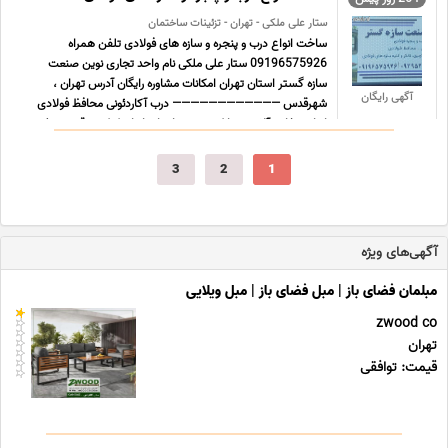
ستار علی ملکی - تهران - تزئینات ساختمان
ساخت انواع درب و پنجره و سازه های فولادی تلفن همراه
09196575926 ستار علی ملکی نام واحد تجاری نوین صنعت
سازه گستر استان تهران امکانات مشاوره رایگان آدرس تهران ،
آگهی رایگان
شهرقدس ———————————— درب آکاردئونی محافظ فولادی
انواع مخازن آلاچیق تانکر نصب و اجرای انواع کرکره برقی تعویض
فنر نصب آرام ... ...
3
2
1
آگهی‌های ویژه
مبلمان فضای باز | مبل فضای باز | مبل ویلایی
zwood co
تهران
قیمت: توافقی