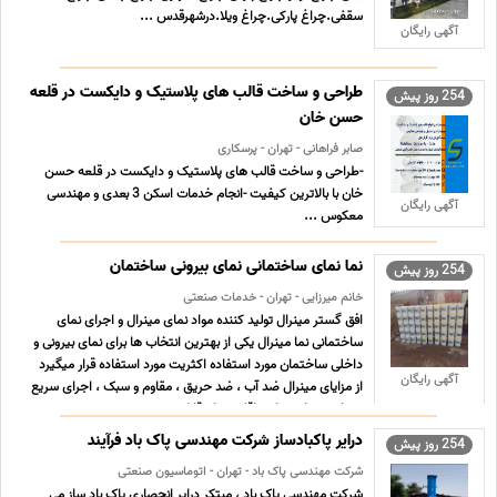
سقفی.چراغ پارکی.چراغ ویلا.درشهرقدس ...
آگهی رایگان
طراحی و ساخت قالب های پلاستیک و دایکست در قلعه
254 روز پیش
حسن خان
صابر فراهانی - تهران - پرسکاری
-طراحی و ساخت قالب های پلاستیک و دایکست در قلعه حسن
خان با بالاترین کیفیت -انجام خدمات اسکن 3 بعدی و مهندسی
آگهی رایگان
معکوس ...
نما نمای ساختمانی نمای بیرونی ساختمان
254 روز پیش
خانم میرزایی - تهران - خدمات صنعتی
افق گستر مینرال تولید کننده مواد نمای مینرال و اجرای نمای
ساختمانی نما مینرال یکی از بهترین انتخاب ها برای نمای بیرونی و
داخلی ساختمان مورد استفاده اکثریت مورد استفاده قرار میگیرد
آگهی رایگان
از مزایای مینرال ضد آب ، ضد حریق ، مقاوم و سبک ، اجرای سریع
، مناسب برای تمامی اقلیم ها ، قابل شستش ... ...
درایر پاکبادساز شرکت مهندسی پاک باد فرآیند
254 روز پیش
شرکت مهندسی پاک باد - تهران - اتوماسیون صنعتی
شرکت مهندسی پاک باد ، مبتکر درایر انحصاری پاک باد ساز می