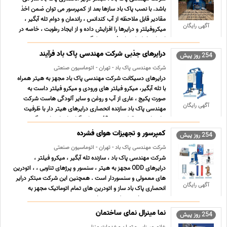
باشد. با نصب پاک باد سازها بعد از کمپرسور می توان ضمن اخذ
مقادیر قابل ملاحظه از آب کندانس ، راندمان و دوام تله آبگیر ،
آگهی رایگان
میکروفیلتر و درایرها را افزایش داده و از ایجاد رطوبت ، خاصه در
انتهای خطوط هوای فشرده جلوگیری نمود . ...
درایرهای جذبی شرکت مهندسی پاک باد فرآیند
254 روز پیش
شرکت مهندسی پاک باد - تهران - اتوماسیون صنعتی
درایرهای دسیکانت شرکت مهندسی پاک باد مجهز به هیتر همراه
با تله آبگیر، میکرو فیلتر های ورودی و میکرو فیلتر داست به
صورت پکیج ، عاری از آب و روغن و سایر آلودگی هاست شرکت
آگهی رایگان
مهندسی پاک باد سازنده انحصاری درایرهای هیتر دار با ظرفیت
های پایین و نقطه شبنم 40 – سانتیگراد تا درایرهای بزرگ ب ...
...
کمپرسور و تجهیزات هوای فشرده
254 روز پیش
شرکت مهندسی پاک باد - تهران - اتوماسیون صنعتی
شرکت مهندسی پاک باد ، سازنده تله آبگیر ، میکرو فیلتر ،
درایرهای ODD مجهز به هیتر ، سنسور و پرژهای تناوبی ، ، اتودرین
های معمولی و سنسوردار است . همچنین این شرکت مبتکر درایر
آگهی رایگان
انحصاری پاک باد ساز و اتودرین های تمام اتوماتیک مجهز به
سنسور تشخیص رطوبت می باشد. ...
نما مینرال نمای ساختمان
254 روز پیش