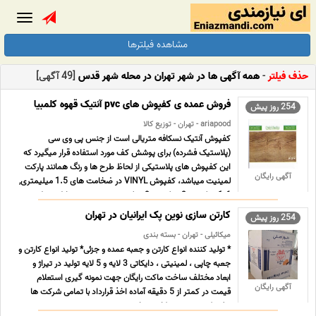
Toggle
gation
مشاهده فیلترها
حذف فیلتر
-
همه آگهی ها در شهر تهران در محله شهر قدس
[49 آگهی]
فروش عمده ی کفپوش های pvc آنتیک قهوه کلمبیا
254 روز پیش
ariapood - تهران - توزیع کالا
کفپوش آنتیک نسکافه متریالی است از جنس پی وی سی
(پلاستیک فشرده) برای پوشش کف مورد استفاده قرار میگیرد که
این کفپوش های پلاستیکی از لحاظ طرح ها و رنگ همانند پارکت
آگهی رایگان
لمینیت میباشد، کفپوش VINYL در ضخامت های 1.5 میلیمتری,
1.6 میلیمتر, 2 میلیمتر, 3 میلیمتر و … به صورت تایل و رول در
بازار ... ...
کارتن سازی نوین پک ایرانیان در تهران
254 روز پیش
میکائیلی - تهران - بسته بندی
* تولید کننده انواع کارتن و جعبه عمده و جزئی* تولید انواع کارتن و
جعبه چاپی ، لمینیتی ، دایکاتی 3 لایه و 5 لایه تولید در تیراژ و
ابعاد مختلف ساخت ماکت رایگان جهت نمونه گیری استعلام
آگهی رایگان
قیمت در کمتر از 5 دقیقه آماده اخذ قرارداد با تمامی شرکت ها
تولید کننده جعبه و کارتن سازی در ته ... ...