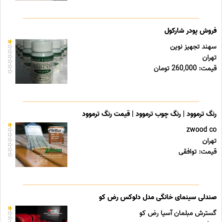
فروش پودر شارکول
سهند تجهیز نوین
تهران
قیمت: 260,000 تومان
رنگ ترموود | رنگ چوب ترموود | قیمت رنگ ترموود
zwood co
تهران
قیمت: توافقی
صندلی سینمای خانگی مدل دلوکس رض کو
گسترش مبلمان آسیا رض کو