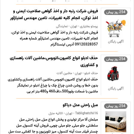
ماشین لباسشویی و ظرفشویی * آموزش تخصصی تعمیرات ک ...
...
فروش شرکت رتبه دار و اخذ گواهی صلاحیت ایمنی و
254 روز پیش
اخذ توکن، انجام کلیه تغییرات، تامین مهندس امتیازآور
پرستو بختیاری - تهران - نمایندگی
فروش شرکت رتبه دار و اخذ گواهی صلاحیت ایمنی و اخذ توکن،
انجام کلیه تغییرات، تامین مهندس امتیازآور شماره همراه
آگهی رایگان
09120328357 آدرس اینستاگرام
https//instagram.com/parastoobakhtiyari_?
igshid=YmMyMTA2M2Y= آدرس تهران- خیابان آذربایجان
حذف ادبلو انواع کامیون،اتوبوس،ماشین آلات راهسازی
254 روز پیش
واگذاری شرکت رتبه دار تک رشته و دورشته در تمامی پای ... ...
و کشاورزی
حذف ادبلو - تهران - ماشین آلات
حذف ادبلو انواع کامیون،اتوبوس،ماشین آلات راهسازی وکشاورزی
بدون خطا و روشن شدن چراغ چک یا چراغ ادبلو در نمایشگر
آگهی رایگان
ماشین با ضمانت ولوو500،داف460 و480،بنز ام پی
فور،دیما،فوتون،امپاور،دافران،الوند،جک،فورس،پیلسان،بیل و لودر
کوماتسو،ولوو،نیوهلند کلمات کلیدی حذف ادبلو،قطع
مبل راحتی مدل دیاکو
254 روز پیش
ادبلو،ادبلوباکس، ... ...
Tablighatchii16 - تهران - اثاثیه منزل
مبلمان آنا مرکز تولیدی و پخش انواع مبل, مبل راحتی, مبل
سلطنتی, جلو مبلی, جلو مبلی چوبی, فروش آینه کنسول, مبل
چستر فیلد, ست آینه کنسول، میز تلویزیون و جا کفشی, ست مبل