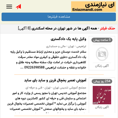
Toggle
gation
مشاهده فیلترها
حذف فیلتر
-
همه آگهی ها در شهر تهران در محله اسکندری
[8 آگهی]
وکیل پایه یک دادگستری
5 ساعت پیش
ابراهیمی - تهران - مالی و حسابداری
سلام خدمت دوستان عزیز و محترم ارتباط مستقیم با وکیل پایه
یک دادگستری دعاوی حقوقی و کیفری مواد مخدر سرقت
کلاهبرداری خیانت در امانت چک سفته مطالبه وجه طلاق و
آگهی رایگان
خانواده و نفقه و حضانت ابراهیمی 09226398588 ...
آموزش تعمیر یخچال فریزر و ساید بای ساید
254 روز پیش
مجتمع آموزشی تندیس تهران - تهران - فنی و حرفه ای
مجتمع آموزشی تندیس تهران با مجوز رسمی از وزارت کار و امور
اجتماعی و سازمان فنی و حرفه ای کشور کاملترین دوره های
آموزشی را برگزار می نماید * آموزش تخصصی تعمیرات یخچال فریزر
آگهی رایگان
، ساید بای ساید و یخچالهای صنعتی * آموزش تخصصی تعمیرات
ماشین لباسشویی و ظرفشویی * آموزش تخصصی تعمیرات ک ...