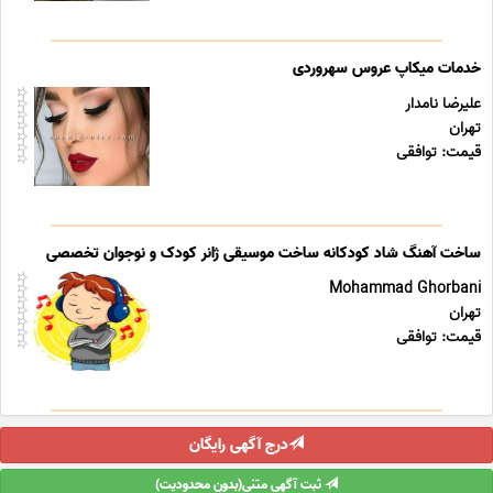
خدمات میکاپ عروس سهروردی
علیرضا نامدار
تهران
قیمت: توافقی
ساخت آهنگ شاد کودکانه ساخت موسیقی ژانر کودک و نوجوان تخصصی
Mohammad Ghorbani
تهران
قیمت: توافقی
درج آگهی رایگان
ثبت آگهی متنی(بدون محدودیت)