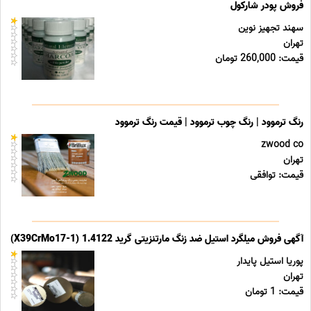
فروش پودر شارکول
سهند تجهیز نوین
تهران
قیمت: 260,000 تومان
رنگ ترموود | رنگ چوب ترموود | قیمت رنگ ترموود
zwood co
تهران
قیمت: توافقی
آگهی فروش میلگرد استیل ضد زنگ مارتنزیتی گرید 1.4122 (X39CrMo17-1)
پوریا استیل پایدار
تهران
قیمت: 1 تومان