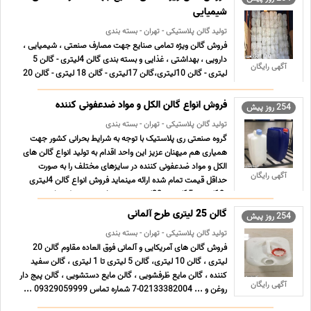
شیمیایی
تولید گالن پلاستیکی - تهران - بسته بندی
فروش گالن ویژه تمامی صنایع جهت مصارف صنعتی ، شیمیایی ،
دارویی ، بهداشتی ، غذایی و بسته بندی گالن 4لیتری - گالن 5
آگهی رایگان
لیتری - گالن 10لیتری،گالن 17لیتری - گالن 18 لیتری - گالن 20
لیتری ،گالن 35 لیتری،گالن 70لیتری و... رنگ و وزن گالن طبق
سفارش خود مشتری می باشد 02133382004-7 شماره تماس
فروش انواع گالن الکل و مواد ضدعفونی کننده
254 روز پیش
... ...
تولید گالن پلاستیکی - تهران - بسته بندی
گروه صنعتی ری پلاستیک با توجه به شرایط بحرانی کشور جهت
همیاری هم میهنان عزیز این واحد اقدام به تولید انواع گالن های
الکل و مواد ضدعفونی کننده در سایزهای مختلف را به صورت
آگهی رایگان
حداقل قیمت تمام شده ارائه مینماید فروش انواع گالن 4لیتری
،10لیتری،15لیتری،20لیتری و.... مخصوص حمل مواد
ضدعفونی ... ...
گالن 25 لیتری طرح آلمانی
254 روز پیش
تولید گالن پلاستیکی - تهران - بسته بندی
فروش گالن های آمریکایی و آلمانی فوق العاده مقاوم گالن 20
لیتری ، گالن 10 لیتری، گالن 5 لیتری تا 1 لیتری ، گالن سفید
کننده ، گالن مایع ظرفشویی ، گالن مایع دستشویی ، گالن پیج دار
آگهی رایگان
روغن و ... 02133382004-7 شماره تماس 09329059999 ...