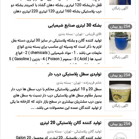
قفل دار,بشکه 120 لیتری , بشکه دهان گشاد با کمربند, بشکه دو
آگهی رایگان
درب پلاستیکی بشکه 160 لیتری 120 لیتری 220 لیتری دهان
گشاد با طوقه فلزی برای اطلاعات بیشتر تماس بگیرید ...
بشکه 30 لیتری صنایع شیمیایی
254 روز پیش
اقای قریشی - تهران - بسته بندی
تولید کننده گالن و بشکه پلاستیکی در سایز 30 لیتری دسته بغل
لازم به ذکر است که وسیله ای مناسب برای بسته بندی انواع
مایعات می باشد . 1 - مواد شیمیایی ( chemicals ) 2 - انواع
آگهی رایگان
اسید ها ( Acid ) 3 - سموم ( Poison ) 4 - بنزین ( Gasoline ) 5
- گازوئیل ( Gas oil ) 6 - شربت میوه 7 - نفت ( ... ...
تولیدی سطل پلاستیکی درب دار
254 روز پیش
خانم فریدزاده - تهران - بسته بندی
سطل 20 و 10 کیلویی پلاستیکی محکم با درب سطل ها درب دار
بسیار مقاوم سطل های پلاستیکی درب دار نسبت به سطل های
بدون درب مشتریان بیشتری در سطح بازار دارند که کارخانه ما یکی
آگهی رایگان
از تولید کنندگان عمده این محصولات می باشد. ...
تولید کننده گالن پلاستیکی 20 لیتری
254 روز پیش
تولید گالن پلاستیکی - تهران - بسته بندی
تولید کننده گالن پلاستیکی 20 لیتری کد محصول Galon 20