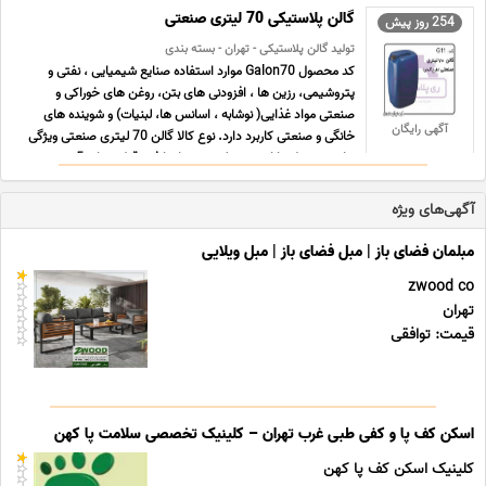
گالن پلاستیکی 70 لیتری صنعتی
254 روز پیش
تولید گالن پلاستیکی - تهران - بسته بندی
کد محصول Galon70 موارد استفاده صنایع شیمیایی ، نفتی و
پتروشیمی، رزین ها ، افزودنی های بتن، روغن های خوراکی و
صنعتی مواد غذایی( نوشابه ، اسانس ها، لبنیات) و شوینده های
آگهی رایگان
خانگی و صنعتی کاربرد دارد. نوع کالا گالن 70 لیتری صنعتی ویژگی
های محصول دارای درب پلمپ همراه با فوم قطر دهانه 5 س ...
...
آگهی‌های ویژه
مبلمان فضای باز | مبل فضای باز | مبل ویلایی
zwood co
تهران
قیمت: توافقی
اسکن کف پا و کفی طبی غرب تهران – کلینیک تخصصی سلامت پا کهن
کلینیک اسکن کف پا کهن