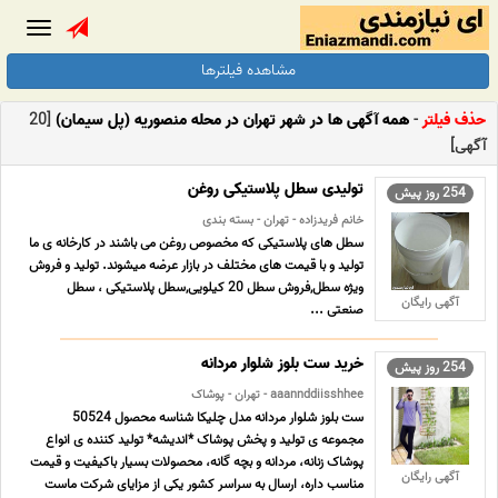
Toggle
gation
مشاهده فیلترها
حذف فیلتر
-
همه آگهی ها در شهر تهران در محله منصوریه (پل سیمان)
[20
آگهی]
تولیدی سطل پلاستیکی روغن
254 روز پیش
خانم فریدزاده - تهران - بسته بندی
سطل های پلاستیکی که مخصوص روغن می باشند در کارخانه ی ما
تولید و با قیمت های مختلف در بازار عرضه میشوند. تولید و فروش
ویژه سطل,فروش سطل 20 کیلویی,سطل پلاستیکی ، سطل
آگهی رایگان
صنعتی ...
خرید ست بلوز شلوار مردانه
254 روز پیش
aaannddiisshhee - تهران - پوشاک
ست بلوز شلوار مردانه مدل چلیکا شناسه محصول 50524
مجموعه ی تولید و پخش پوشاک *اندیشه* تولید کننده ی انواع
پوشاک زنانه، مردانه و بچه گانه، محصولات بسیار باکیفیت و قیمت
آگهی رایگان
مناسب داره، ارسال به سراسر کشور یکی از مزایای شرکت ماست