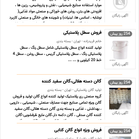
موارد استفاده صنایع شیمیایی ، نفتی و پتروشیمی، رزین ها ،
افزودنی های بتن، روغن های خوراکی و صنعتی مواد غذایی(
آگهی رایگان
نوشابه ، اسانس ها، لبنیات) و شوینده های خانگی و صنعتی کاربرد
دارد. نوع کالا گالن 20 لیتری صنعتی ویژگی های محصول دارای
... ...
فروش سطل پلاستیکی
254 روز پیش
خانم فریدزاده - تهران - بسته بندی
تولید کننده انواع سطل پلاستیکی شامل سطل رنگ ، سطل
پلاستیکی رنگ ، سطل پلاستیکی گریس ، سطل روغن ، سطل 4
خط 20 کیلویی و ... ...
آگهی رایگان
گالن دسته هلالی،گالن سفید کننده
254 روز پیش
تولید گالن پلاستیکی - تهران - بسته بندی
گروه صنعتی ری پلاستیک تولید کننده انواع گالن تولید و فروش
گالن ویژه تمامی صنایع جهت مصارف صنعتی ، شیمیایی ، دارویی
، بهداشتی ، غذایی و بسته بندی گالن دسته هلالی،گالن سفید
آگهی رایگان
کننده گالن صدفی ، گالن دکمه دار،گالن مایع ظرفشویی؛گالن
4لیتری - گالن 5 لیتری - گالن 10لیتری،گالن 17لیتری - گا ... ...
فروش ویژه انواع گالن کتابی
254 روز پیش
تولید گالن پلاستیکی - تهران - بسته بندی