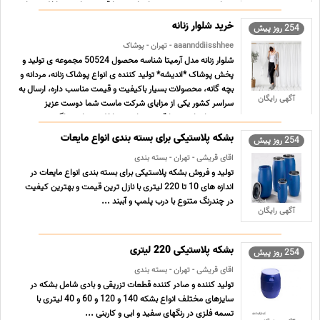
شما دوست عزیز میتونید اجناس رو با قیمت هاشون داخل پیج ا
... ...
خرید شلوار زنانه
254 روز پیش
aaannddiisshhee - تهران - پوشاک
شلوار زنانه مدل آرمیتا شناسه محصول 50524 مجموعه ی تولید و
پخش پوشاک *اندیشه* تولید کننده ی انواع پوشاک زنانه، مردانه و
بچه گانه، محصولات بسیار باکیفیت و قیمت مناسب داره، ارسال به
آگهی رایگان
سراسر کشور یکی از مزایای شرکت ماست شما دوست عزیز
میتونید اجناس رو با قیمت هاشون داخل پیج اینستاگر ... ...
بشکه پلاستیکی برای بسته بندی انواع مایعات
254 روز پیش
اقای قریشی - تهران - بسته بندی
تولید و فروش بشکه پلاستیکی برای بسته بندی انواع مایعات در
اندازه های 10 تا 220 لیتری با نازل ترین قیمت و بهترین کیفیت
در چندرنگ متنوع با درب پلمپ و آببند ...
آگهی رایگان
بشکه پلاستیکی 220 لیتری
254 روز پیش
اقای قریشی - تهران - بسته بندی
تولید کننده و صادر کننده قطعات تزریقی و بادی شامل بشکه در
سایزهای مختلف انواع بشکه 140 و 120 و 60 و 40 لیتری با
تسمه فلزی در رنگهای سفید و ابی و کاربنی ...