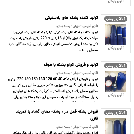
آگهی رایگان
تولید کننده بشکه های پلاستیکی
254 روز پیش
اقای قریشی - تهران - بسته بندی
تولید کننده بشکه های پلاستیکی تولید بشکه های پلاستیکی با
مواد درجه یک (وزن بالا) از 3 لیتری تا 220لیتری فروش به صورت
تکی وعمده فروش تخصصی انواع مخازن پلیمری (بشکه،گالن ،دبه
آگهی رایگان
،سطل و...) ...
تولید و فروش انواع بشکه با طوقه
254 روز پیش
اقای قریشی - تهران - بسته بندی
تولید و فروش انواع بشکه 40-60-120-130-150-180-220 لیتری
با طوقه. اتیلنی, گالن, کشاورزی, بشکه, مبایل, مخازن پلی اتیلنی,
مخازن, سطل پلاستیکی, اتصالات, .. کیفیت بشکه های تولیدی
آگهی رایگان
بدلیل استفاده از مواد اولیه مخصوص این نوع بسته بندی برای
مواد شیمیایی، غذایی و دارویی در حد ایده ال قرار د ... ...
فروش بشکه قفل دار ، بشکه دهان گشاد با کمربند
254 روز پیش
فلزی
اقای قریشی - تهران - بسته بندی
انواع بشکه دهان گشاد با کمربند فلزی قفل دار و اورینگ بشکه