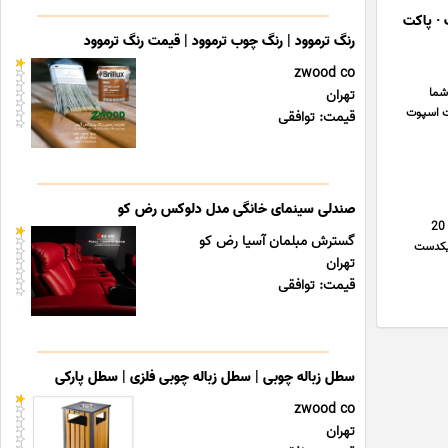
 · پاکت
رنگ ترموود | رنگ چوب ترموود | قیمت رنگ ترموود
zwood co
شما
تهران
کت اسپوت
قیمت: توافقی
صندلی سینمای خانگی مدل دلوکس رض کو
کود معجزه گر و دانش بنیان و ارگانیک و ثبت اختراع شده کود سبو سیب تحت لیسانس المان و انحصاری خودم با بیش از 20
گسترش مبلمان آسیا رض کو
 یکدست
تهران
قیمت: توافقی
سطل زباله چوبی | سطل زباله چوبی فلزی | سطل پارکی
zwood co
تهران