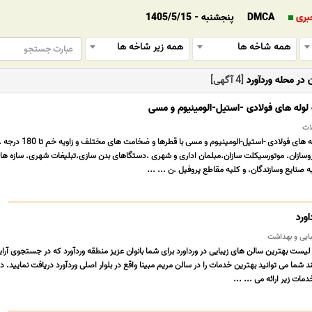
بری
DMCA
پنجشنبه - 1405/5/15
همه شاخه ها
همه زیر شاخه ها
در محله وردآورد
[4 آگهی]
لات
خم و پانچcnc کلیه لوله های فولادی -استیل-الومینیوم و مسی با قطر
سازان. موتورسیکلت سازان.مبلمان اداری و شهری .دستگاهای بدن سازی.تبلیغات شهری. سازه ها
صنایع وسازندگان. و کلیه مقاطع پروفیل .ن ... ...
اورد
یبایی و بهداشت
د لیست بهترین سالن های زیبایی در ورداورد برای شما بانوان عزیز منطقه وردآورد که در جستجوی آرا
د شما می توانید بهترین خدمات را در سالن مریم مبینا واقع در بلوار اصلی وردآورد دریافت نمایید. در
مات زیر ارائه می ... ...