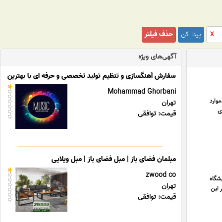
پیدا کن
حذف فیلتر
X
آگهی‌های ویژه
سفارش آهنگسازی و تنظیم تولید تخصصی و حرفه ای با بهترین قی
Mohammad Ghorbani
ها و ضخامت های مختلف و زاویه خم تا 180 درجه .موارد
تهران
ی
قیمت: توافقی
مبلمان فضای باز | مبل فضای باز | مبل ویلایی
zwood co
یشگاه
تهران
 این
قیمت: توافقی