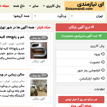
پنل کاربری
سایر
داغ شده
مجله خ
تهران
وردآورد
همه گروهها
درج آگهی رایگان
حذف فیلتر
-
همه آگهی ها در شهر تهران 
ثبت آگهی متنی(بدون محدودیت)
خم و پانچcnc کلیه لوله های فولادی -استیل-الومینیوم و مسی
251 روز پیش
افتخاری - تهران - آهن آ
پنل کاربری
مصرف در صنایع .خودرو
ورود
فضایی.ساختمانی وکلیه 
آگهی رایگان
عضویت
فراموشی رمز عبور
سالن زیبایی در ورد
251 روز پیش
دانلود اپلیکیشن
سالن زیبایی - تهران - ز
سالن زیبایی در وردآور
اطلاعات
های زنانه وردآورد هستن
آلرایشگاه زنانه لیست خد
آگهی رایگان
هر ستاره هر روز 3 هزار تومان
تعرفه آگهی ویژه