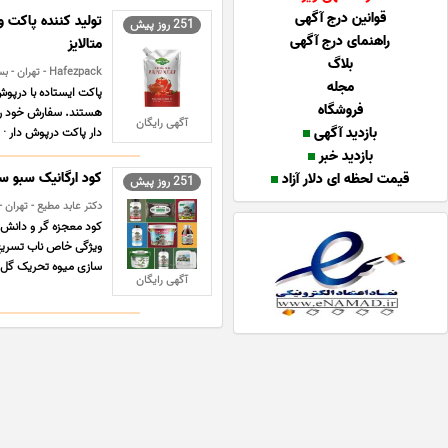
قوانین درج آگهی
تولید کننده پاکت و
251 روز پیش
راهنمای درج آگهی
متالایز
بلاگ
Hafezpack - تهران - بسته بندی
مجله
پاکت ایستاده با درپو
فروشگاه
هستند. سفارش خود را ب
آگهی رایگان
بازدید آگهی
دار پاکت درپوش دار · پ
بازدید خبر
کود ارگانیک سبو 
قیمت لحظه ای دلار آزاد
251 روز پیش
دکتر عابد مطیع - تهران 
ویژگی خاص ناب تسریع 
سازی میوه تحریک گل ا
آگهی رایگان