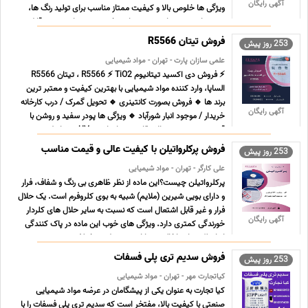
آگهی رایگان
ویژگی ها خلوص بالا و کیفیت ممتاز مناسب برای تولید رنگ ها،
رزین ها، چسب ها، پوشش های مخصوص و مواد شوینده قابل ...
...
فروش تیتان R5566
253 روز پیش
علمی سازان پارت - تهران - مواد شیمیایی
⚡ فروش دی اکسید تیتانیوم R5566 ⚡ TiO2 ، تیتان R5566
الساپا، وارد کننده مواد شیمیایی با بهترین کیفیت و معتبر ترین
برند ها 🔹 فروش بصورت کانتینری 🔹 تحویل گمرک / درب کارخانه
آگهی رایگان
خریدار / موجود انبار شورآباد 🔹 ویژگی ها پودر سفید و روشن با
قدرت پوشش دهی بالا مقاوم در برابر اشعه UV و شرایط ... ...
فروش پرکلرواتیلن با کیفیت عالی و قیمت مناسب
253 روز پیش
علی کارگر - تهران - مواد شیمیایی
پرکلرواتیلن چیست؟این ماده از نظر ظاهری بی رنگ و شفاف، فرار
و دارای بویی شیرین (ملایم) شبیه به بوی کلروفرم است. یک حلال
فرار و غیر قابل اشتعال است که نسبت به سایر حلال های کلردار
آگهی رایگان
خورندگی کمتری دارد. ویژگی های خوب این ماده در پاک کنندگی
انواع لکه ها و ناخالصی ها از روی سطوح مختلف س ... ...
فروش سدیم تری پلی فسفات
253 روز پیش
کیاتجارت مهر - تهران - مواد شیمیایی
کیا تجارت به عنوان یکی از پیشگامان در عرضه مواد شیمیایی
صنعتی با کیفیت بالا، مفتخر است که سدیم تری پلی فسفات را با