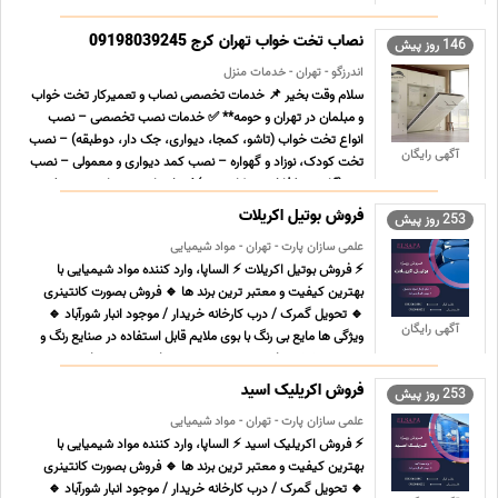
به صنایع مختلف کشور عرضه می نماید. هیدروکسید پتاسیم که با
نام های پتاس کاستیک یا پتاس سوزآور نیز شناخته می ... ...
نصاب تخت خواب تهران کرج 09198039245
146 روز پیش
اندرزگو - تهران - خدمات منزل
سلام وقت بخیر 📌 خدمات تخصصی نصاب و تعمیرکار تخت خواب
و مبلمان در تهران و حومه** ✅ خدمات نصب تخصصی – نصب
انواع تخت خواب (تاشو، کمجا، دیواری، جک دار، دوطبقه) – نصب
آگهی رایگان
تخت کودک، نوزاد و گهواره – نصب کمد دیواری و معمولی – نصب
میز (آرایش، غذاخوری، کامپیوتر) ✅ خدمات تعمیرات – تعویض و
تعمی ... ...
فروش بوتیل اکریلات
253 روز پیش
علمی سازان پارت - تهران - مواد شیمیایی
⚡ فروش بوتیل اکریلات ⚡ الساپا، وارد کننده مواد شیمیایی با
بهترین کیفیت و معتبر ترین برند ها 🔹 فروش بصورت کانتینری
🔹 تحویل گمرک / درب کارخانه خریدار / موجود انبار شورآباد 🔹
آگهی رایگان
ویژگی ها مایع بی رنگ با بوی ملایم قابل استفاده در صنایع رنگ و
رزین ، پوشش های صنعتی، چسب، صنایع چوب و مواد پ ... ...
فروش اکریلیک اسید
253 روز پیش
علمی سازان پارت - تهران - مواد شیمیایی
⚡ فروش اکریلیک اسید ⚡ الساپا، وارد کننده مواد شیمیایی با
بهترین کیفیت و معتبر ترین برند ها 🔹 فروش بصورت کانتینری
🔹 تحویل گمرک / درب کارخانه خریدار / موجود انبار شورآباد 🔹