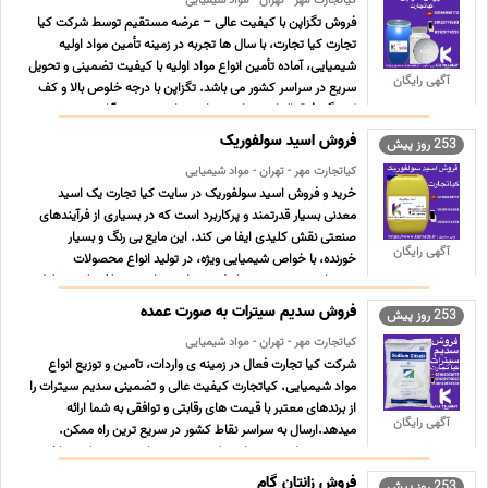
کیاتجارت مهر - تهران - مواد شیمیایی
فروش تگزاپن با کیفیت عالی – عرضه مستقیم توسط شرکت کیا
تجارت کیا تجارت، با سال ها تجربه در زمینه تأمین مواد اولیه
شیمیایی، آماده تأمین انواع مواد اولیه با کیفیت تضمینی و تحویل
آگهی رایگان
سریع در سراسر کشور می باشد. تگزاپن با درجه خلوص بالا و کف
کنندگی فوق العاده، مناسب برای صنایع شوینده، آرا ... ...
فروش اسید سولفوریک
253 روز پیش
کیاتجارت مهر - تهران - مواد شیمیایی
خرید و فروش اسید سولفوریک در سایت کیا تجارت یک اسید
معدنی بسیار قدرتمند و پرکاربرد است که در بسیاری از فرآیندهای
صنعتی نقش کلیدی ایفا می کند. این مایع بی رنگ و بسیار
آگهی رایگان
خورنده، با خواص شیمیایی ویژه، در تولید انواع محصولات
شیمیایی و صنعتی بسیار ضروری است. اسید سولفوریک به دلیل
قدرت و ... ...
فروش سدیم سیترات به صورت عمده
253 روز پیش
کیاتجارت مهر - تهران - مواد شیمیایی
شرکت کیا تجارت فعال در زمینه ی واردات، تآمین و توزیع انواع
مواد شیمیایی. کیاتجارت کیفیت عالی و تضمینی سدیم سیترات را
از برندهای معتبر با قیمت های رقابتی و توافقی به شما ارائه
آگهی رایگان
میدهد.ارسال به سراسر نقاط کشور در سریع ترین راه ممکن.
سدیم سیترات، به عنوان نمک تری سدیم اسید سیتریک شناخ ...
...
فروش زانتان گام
253 روز پیش