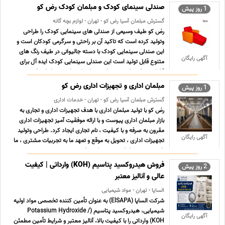
دلیل خواص قلیایی، قابلیت جذب گازهای اسیدی و سازگاری با
صندلی سینمای کودک و مبلمان کودک رض کو
1 روز پیش
فرمولا ... ...
گسترش مبلمان آسیا رض کو - تهران - لوازم بچه گانه
رض کو طیف وسیعی از صندلی های سینمایی کودک را طراحی
وتولید کرده است که تاکید آن بر راحتی و سرگرمی کودکان است و
این صندلی سینمایی کودک با دسته جالیوانی در طیف رنگ های
آگهی رایگان
متنوع قابل تولید است این صندلی سینمایی کودک ایده آل برای
فضای ردیف جلوی سینما ، مهد کودک ها ، سینماهای خصوصی ،
اتاق ... ...
مبلمان اداری و تجهیزات اداری رض کو
1 روز پیش
گسترش مبلمان آسیا رض کو - تهران - خدمات اداری
رض کو با تولید مبلمان اداری با هدف تجهیزات اداری و تجاری به
بازار مبلمان اداری پیوست و با ارائه موفقیت آمیز تجهیزات اداری
مقرون به صرفه و با کیفیت ، نام تجاری ایجاد کرد. طراحی وتولید
آگهی رایگان
تجهیزات اداری ، تحویل به موقع و تعهد ما به تجربیات مشتری ، ما
را در صنعت مبلمان برجسته کرده است.ر ... ...
فروش هیدروکسید پتاسیم (KOH) وارداتی | کیفیت
2 روز پیش
عالی و آنالیز معتبر
الساپا - تهران - مواد شیمیایی
شرکت الساپا (ElSAPA) به عنوان تأمین کننده تخصصی مواد اولیه
شیمیایی، هیدروکسید پتاسیم (Potassium Hydroxide /
آگهی رایگان
KOH) وارداتی را با کیفیت بالا، آنالیز معتبر و شرایط تأمین مطمئن