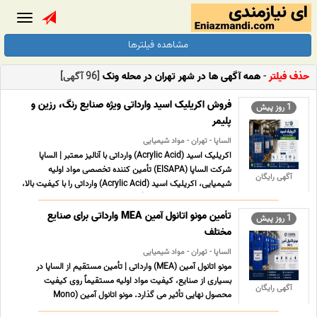
Toggle
gation
مشاهده فیلترها
حذف فیلتر
-
همه آگهی ها در شهر تهران در محله ونک
[96 آگهی]
فروش اکریلیک اسید وارداتی ویژه صنایع رنگ، رزین و
1 روز پیش
پلیمر
الساپا - تهران - مواد شیمیایی
اکریلیک اسید (Acrylic Acid) وارداتی با آنالیز معتبر | الساپا
شرکت الساپا (ElSAPA) تأمین کننده تخصصی مواد اولیه
آگهی رایگان
شیمیایی، اکریلیک اسید (Acrylic Acid) وارداتی را با کیفیت بالا،
برگه آنالیز معتبر (COA) و تأمین مستمر به صنایع مختلف عرضه
می کند. اکریلیک اسید با فرمول شیمیایی C₃H₄O₂ و ش ... ...
تأمین مونو اتانول آمین MEA وارداتی برای صنایع
1 روز پیش
مختلف
الساپا - تهران - مواد شیمیایی
مونو اتانول آمین (MEA) وارداتی | تأمین مستقیم از الساپا در
بسیاری از صنایع، کیفیت مواد اولیه مستقیماً روی کیفیت
آگهی رایگان
محصول نهایی تأثیر می گذارد. مونو اتانول آمین (Mono
Ethanolamine - MEA) یکی از مواد شیمیایی کلیدی است که به