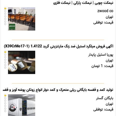
نیمکت چوبی | نیمکت پارکی | نیمکت فلزی
zwood co
تهران
قیمت: توافقی
آگهی فروش میلگرد استیل ضد زنگ مارتنزیتی گرید 1.4122 (X39CrMo17-1)
پوریا استیل پایدار
تهران
قیمت: 1 تومان
تولید کمد و قفسه بایگانی ریلی متحرک و کمد دوار انواع زونکن پوشه آویز و قفسه ب
بایگان گستر
تهران
قیمت: توافقی