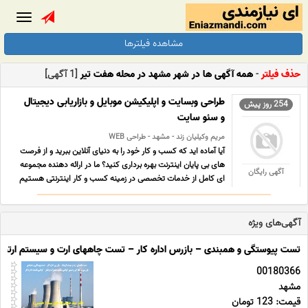
Toggle
gation
مشاهده فیلترها
حذف فیلتر
-
همه آگهی ها در شهر مشهد در محله هفت تیر
[1 آگهی]
طراحی وبسایت و اپلیکیشن موبایل و بازاریابی دیجیتال
254 روز پیش
و سئو سایت
مریم وکیلیان زند - مشهد - طراحی WEB
آیا آماده اید که کسب و کار خود را به دنیای آنلاین ببرید و از فرصت
های بی پایان اینترنت بهره برداری کنید؟ ما در ارائه دهنده مجموعه
آگهی رایگان
ای کامل از خدمات تخصصی در زمینه کسب و کار اینترنتی هستیم
که به شما کمک می کند کسب و کارتان را در دنیای دیجیتال رشد
دهید و به سطح جدیدی از موفقیت برسان ... ...
آگهی‌های ویژه
تست پیوستگی و همبندی – بازرس اداره کار – تست چاههای ارت و سیستم ارتینگ 
00180366
مشهد
قیمت: 123 تومان