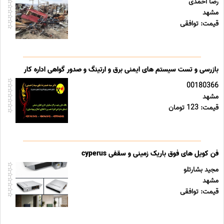
رضا احمدی
مشهد
قیمت: توافقی
بازرسی و تست سیستم های ایمنی برق و ارتینگ و صدور گواهی اداره کار
00180366
مشهد
قیمت: 123 تومان
فن کویل های فوق باریک زمینی و سقفی cyperus
مجید بشارتلو
مشهد
قیمت: توافقی