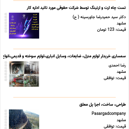
تست چاه ارت و ارتینگ توسط شرکت حقوقی مورد تائید اداره کار
دکتر سید حمیدرضا جاورسینه ( ح)
مشهد
قیمت: 123 تومان
سمساری خریدار لوازم منزل، ضایعات، وسایل انباری،لوازم سوخته و قدیمی،انو
رضا احمدی
مشهد
قیمت: توافقی
طراحی، ساخت، اجرا پل معلق
Pasargadcompany
مشهد
قیمت: توافقی