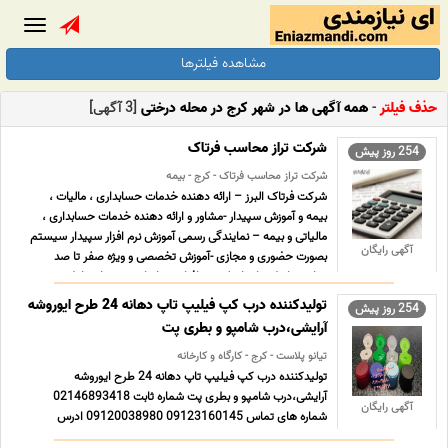
Toggle
gation
مشاهده فیلترها
حذف فیلتر
-
همه آگهی ها در شهر کرج در محله درختی
[3 آگهی]
شرکت تراز محاسب فرتاک
254 روز پیش
شرکت تراز محاسب فرتاک - کرج - بیمه
شرکت فرتاک البرز – ارائه دهنده خدمات حسابداری ، مالیات ،
بیمه و آموزش سپیدار -مشاور و ارائه دهنده خدمات حسابداری ،
مالیاتی و بیمه – نمایندگی رسمی آموزش نرم افزار سپیدار سیستم
آگهی رایگان
بصورت حضوری و مجازی -آموزش تخصصی و ویژه صفر تا صد
تمامی ماژول های اصلی نرم افزار حسابداری سپیدار شامل مشت
... ...
تولیدکننده درب کپ فیلیپ تاپ دهانه 24 طرح ایوروشه
254 روز پیش
آرایشی،درب شامپو و بطری پت
تیانو پلاست - کرج - کارگاه و کارخانه
تولیدکننده درب کپ فیلیپ تاپ دهانه 24 طرح ایوروشه
آرایشی،درب شامپو و بطری پت شماره ثابت 02146893418
آگهی رایگان
شماره های تماس 09123160145 09120038980 ادرس
ایمیلinfo@tianoplast.ir آدرس سایت www.tianoplast.com