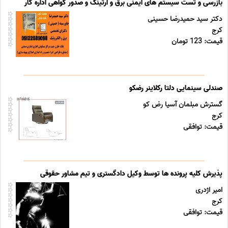
بازرسی و تست سیستم های ایمنی برق و ارتینگ و صدور گواهی اداره کار
دکتر سید حمیدرضا حسینی
کرج
قیمت: 123 تومان
صندلی سینمایی دلتا رکلاینر رضکو
گسترش مبلمان آسیا رض کو
کرج
قیمت: توافقی
پذیرش کلیه پرونده ها توسط وکیل دادگستری و تیم مشاور حقوقی
امیر اژدری
کرج
قیمت: توافقی