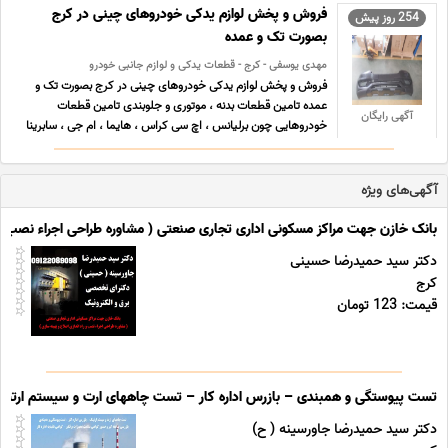
آدرس اینستاگرام https//instagram.com/tianoplast?
فروش و پخش لوازم یدکی خودروهای چینی در کرج
254 روز پیش
igshid=NTdlMDg3MTY= آدرس البرز جاده ... ...
بصورت تک و عمده
مهدی یوسفی - کرج - قطعات یدکی و لوازم جانبی خودرو
فروش و پخش لوازم یدکی خودروهای چینی در کرج بصورت تک و
عمده تامین قطعات بدنه ، موتوری و جلوبندی تامین قطعات
آگهی رایگان
خودروهایی چون برلیانس ، اچ سی کراس ، هایما ، ام جی ، سابرینا
، جک، لیفان ، بسترن و چانگان در این مجموعه انجام می شود.
فروشگاه هر روز از ساعت 8 صبح تا 19 عصر اماده خدمت رسانی
... ...
آگهی‌های ویژه
بانک خازن جهت مراکز مسکونی اداری تجاری صنعتی ( مشاوره طراحی اجراء نصب و را
دکتر سید حمیدرضا حسینی
کرج
قیمت: 123 تومان
تست پیوستگی و همبندی – بازرس اداره کار – تست چاههای ارت و سیستم ارتینگ 
دکتر سید حمیدرضا جاورسینه ( ح)