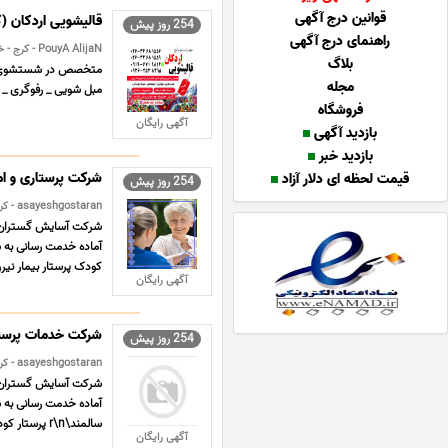
قوانین درج آگهی
قالیشویی اردکان (
254 روز پیش
راهنمای درج آگهی
PouyA AlijaN - کرج - خدمات منزل
بلاگ
متخصص در شستشوی انوا
مجله
مبل شویی _ رفوگری _ ر
فروشگاه
آگهی رایگان
بازدید آگهی
بازدید خبر
شرکت پرستاری و ام
قیمت لحظه ای دلار آزاد
254 روز پیش
asayeshgostaran - کرج - خدمات منزل
شرکت آسایش گستران مج
آماده خدمت رسانی به 
کودک پرستار بیمار نیر
آگهی رایگان
شرکت خدمات پرستا
254 روز پیش
asayeshgostaran - کرج - خدمات منزل
شرکت آسایش گستران مج
سالمند\r\n پرستار کودک\r\n پرستار بیمار\r\n نیروی خدم ... ...
آگهی رایگان