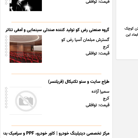
قیمت: توافقی
ه دفع پرنده مدل RS-P مناسب برای اماکن کوچک
گروه صنعتی رض کو تولید کننده صندلی سینمایی و آمفی تئاتر
بعاد این
گسترش مبلمان آسیا رض کو
کرج
قیمت: توافقی
طراح سایت و سئو تکنیکال (فریلنسر)
سمیرا آزاده
کرج
قیمت: توافقی
مرکز تخصصی دیتیلینگ خودرو | کاور خودرو، PPF و سرامیک بدنه