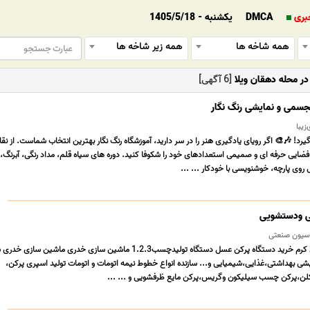
بری
DMCA
یکشنبه - 1405/5/18
همه شاخه ها
همه زیر شاخه ها
ر محله دهقان ویلا
[6 آگهی]
جسمی و نمایشی رنگ نگار
زیبا
رد! 🎶🎨 اگر رویای یادگیری هنر را در سر دارید، آموزشگاه رنگ نگار بهترین انتخاب شماست. از نق
ضایی حرفه ای و صمیمی استعدادهای خود را شکوفا کنید. دوره های سیاه قلم، مداد رنگی، آبرنگ، 
 روی پارچه، خوشنویسی با خودکار ... ...
ی ودستشویی
راندازی خط تولید پرکن کرم خرید دستگاه پرکن عسل دستگاه تولیدچسب1.2.3 ماشین سازی خدری ماشین ساز
شی بهداشتی،غذایی،شیمیایی و... سازنده انواع خطوط نیمه اتومات و اتومات تولید اسپری پرکن،