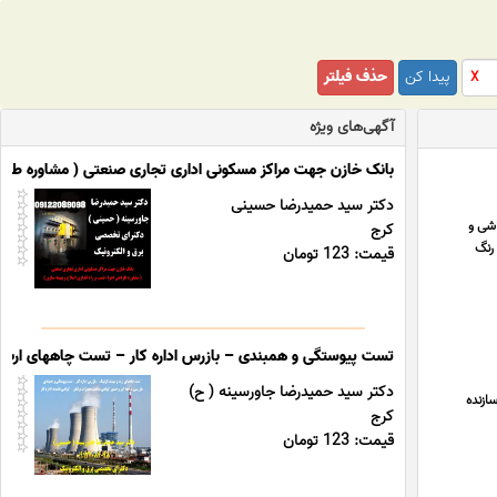
پیدا کن
حذف فیلتر
X
آگهی‌های ویژه
بانک خازن جهت مراکز مسکونی اداری تجاری صنعتی ( مشاوره طراحی 
دکتر سید حمیدرضا حسینی
اشی و
کرج
رنگ
قیمت: 123 تومان
تست پیوستگی و همبندی – بازرس اداره کار – تست چاههای ارت و 
دکتر سید حمیدرضا جاورسینه ( ح)
ی خدری سازنده
کرج
قیمت: 123 تومان