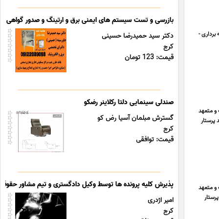
بازرسی و تست سیستم های ایمنی برق و ارتینگ و صدور گواهی ادار
برداری -
دکتر سید حمیدرضا حسینی
کرج
قیمت: 123 تومان
صندلی سینمایی دلتا رکلاینر رضکو
 و متعهد
گسترش مبلمان آسیا رض کو
 پرستار
کرج
قیمت: توافقی
پذیرش کلیه پرونده ها توسط وکیل دادگستری و تیم مشاور حقوقی
 و متعهد
دمت رسانی به ساکنین تهران و کرج با قیمتی مطابق تعرفه مصوب می باشد.\r\nخدمات آسایش گستران\r\n\r\n پرستار
امیر اژدری
کرج