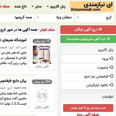
پنل کاربری
سایر
داغ شده
مجله خ
کرج
دهقان ویلا
همه گروهها
درج آگهی رایگان
حذف فیلتر
-
همه آگهی ها در شهر کرج د
ثبت آگهی متنی(بدون محدودیت)
آموزشگاه هنرهای ت
15 روز پیش
ثمین آرام - کرج - هنرهای‌
پنل کاربری
جایی که هنر جان می گی
طراحی تا موسیقی، در ف
ورود
روغن، رزین آرت، نقاشی
آگهی رایگان
عضویت
فراموشی رمز عبور
پرکن مایع ظرفشوی
254 روز پیش
دانلود اپلیکیشن
agahi one - کرج - اتوماسیون صنعتی
اطلاعات
ماشین آلات صنایع آرای
چسب1.2.3, تولید ادکلن،پرکن چسب سیلیکون وگریس،پرکن مایع ظرفشویی و ... ...
آگهی رایگان
هر ستاره هر روز 3 هزار تومان
تعرفه آگهی ویژه