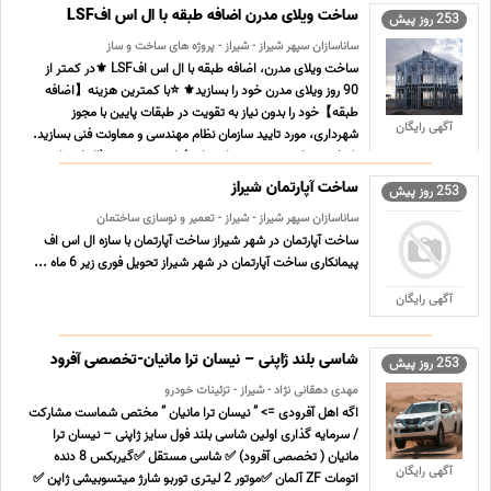
ساخت ویلای مدرن اضافه طبقه با ال اس افLSF
253 روز پیش
ساناسازان سپهر شیراز - شیراز - پروژه های ساخت و ساز
ساخت ویلای مدرن، اضافه طبقه با ال اس افLSF ⚜️در کمتر از
90 روز ویلای مدرن خود را بسازید⚜️ ⭐️با کمترین هزینه【اضافه
طبقه】خود را بدون نیاز به تقویت در طبقات پایین با مجوز
آگهی رایگان
شهرداری، مورد تایید سازمان نظام مهندسی و معاونت فنی بسازید.
⭐️تخصص این مجموعه سازه های فولادی سرد نورد (ال اس ا ...
...
ساخت آپارتمان شیراز
253 روز پیش
ساناسازان سپهر شیراز - شیراز - تعمیر و نوسازی ساختمان
ساخت آپارتمان در شهر شیراز ساخت آپارتمان با سازه ال اس اف
پیمانکاری ساخت آپارتمان در شهر شیراز تحویل فوری زیر 6 ماه ...
آگهی رایگان
شاسی بلند ژاپنی – نیسان ترا مانیان-تخصصی آفرود
253 روز پیش
مهدی دهقانی نژاد - شیراز - تزئینات خودرو
اگه اهل آفرودی => ” نیسان ترا مانیان ” مختص شماست مشارکت
/ سرمایه گذاری اولین شاسی بلند فول سایز ژاپنی – نیسان ترا
مانیان ( تخصصی آفرود) ✅ شاسی مستقل ✅گیربکس 8 دنده
آگهی رایگان
اتومات ZF آلمان ✅موتور 2 لیتری توربو شارژ میتسوبیشی ژاپن ✅