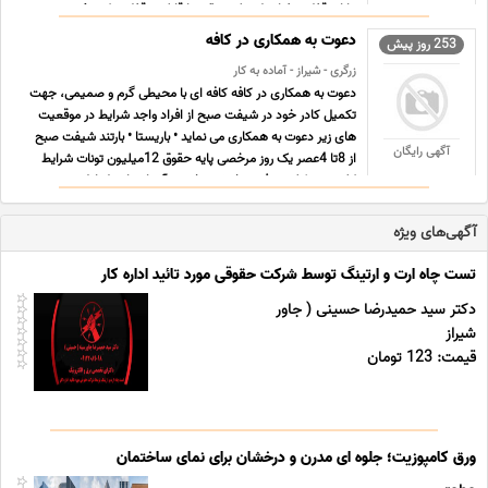
دارای قفل دیفرانسل جلو و عقب با قابلیت قفل مرکزی ✅ سی ...
...
دعوت به همکاری در کافه
253 روز پیش
زرگری - شیراز - آماده به کار
دعوت به همکاری در کافه کافه ای با محیطی گرم و صمیمی، جهت
تکمیل کادر خود در شیفت صبح از افراد واجد شرایط در موقعیت
های زیر دعوت به همکاری می نماید • باریستا • بارتند شیفت صبح
آگهی رایگان
از 8تا 4عصر یک روز مرخصی پایه حقوق 12میلیون تونات شرایط
کلی • مسئولیت پذیر و خوش برخورد • آشنا به اصول اول ... ...
آگهی‌های ویژه
تست چاه ارت و ارتینگ توسط شرکت حقوقی مورد تائید اداره کار
دکتر سید حمیدرضا حسینی ( جاور
شیراز
قیمت: 123 تومان
ورق کامپوزیت؛ جلوه ای مدرن و درخشان برای نمای ساختمان