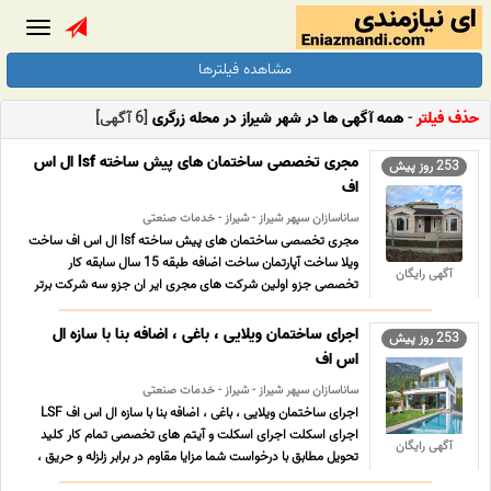
Toggle
gation
مشاهده فیلترها
حذف فیلتر
-
همه آگهی ها در شهر شیراز در محله زرگری
[6 آگهی]
مجری تخصصی ساختمان های پیش ساخته lsf ال اس
253 روز پیش
اف
ساناسازان سپهر شیراز - شیراز - خدمات صنعتی
مجری تخصصی ساختمان های پیش ساخته lsf ال اس اف ساخت
ویلا ساخت آپارتمان ساخت اضافه طبقه 15 سال سابقه کار
آگهی رایگان
تخصصی جزو اولین شرکت های مجری ایر ان جزو سه شرکت برتر
کشور همکاری در تدوین آیین نامه های اجرایی در ایران
09120315970 09120315860 ...
اجرای ساختمان ویلایی ، باغی ، اضافه بنا با سازه ال
253 روز پیش
اس اف
ساناسازان سپهر شیراز - شیراز - خدمات صنعتی
اجرای ساختمان ویلایی ، باغی ، اضافه بنا با سازه ال اس اف LSF
اجرای اسکلت اجرای اسکلت و آیتم های تخصصی تمام کار کلید
آگهی رایگان
تحویل مطابق با درخواست شما مزایا مقاوم در برابر زلزله و حریق ،
سرعت ساخت بالا ، مقاومت بالا، دقت در اجرا و ... ...