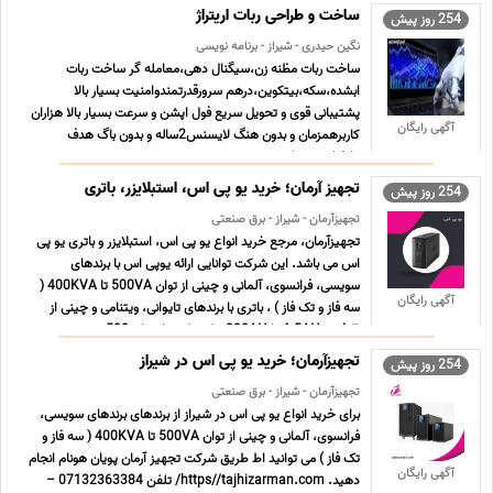
ساخت و طراحی ربات اریتراژ
254 روز پیش
نگین حیدری - شیراز - برنامه نویسی
ساخت ربات مظنه زن،سیگنال دهی،معامله گر ساخت ربات
ابشده،سکه،بیتکوین،درهم سرورقدرتمندوامنیت بسیار بالا
پشتیبانی قوی و تحویل سریع فول اپشن و سرعت بسیار بالا هزاران
آگهی رایگان
کاربرهمزمان و بدون هنگ لایسنس2ساله و بدون باگ هدف
مارضایت شماست ...
تجهیز آرمان؛ خرید یو پی اس، استبلایزر، باتری
254 روز پیش
تجهیزآرمان - شیراز - برق صنعتی
تجهیزآرمان، مرجع خرید انواع یو پی اس، استبلایزر و باتری یو پی
اس می باشد. این شرکت توانایی ارائه یوپی اس با برندهای
سویسی، فرانسوی، آلمانی و چینی از توان 500VA تا 400KVA (
آگهی رایگان
سه فاز و تک فاز ) ، باتری با برندهای تایوانی، ویتنامی و چینی از
ظرفیت 4.5AH تا 200AH و استبلایزر از توان 500 ... ...
تجهیزآرمان؛ خرید یو پی اس در شیراز
254 روز پیش
تجهیزآرمان - شیراز - برق صنعتی
برای خرید انواع یو پی اس در شیراز از برندهای برندهای سویسی،
فرانسوی، آلمانی و چینی از توان 500VA تا 400KVA ( سه فاز و
تک فاز ) می توانید اط طریق شرکت تجهیز آرمان پویان هونام انجام
آگهی رایگان
دهید. https//tajhizarman.com/ تلفن 07132363384 –