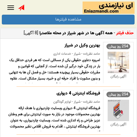
Toggle
gation
مشاهده فیلترها
حذف فیلتر
-
همه آگهی ها در شهر شیراز در محله ملاصدرا
[8 آگهی]
بهترین وکیل در شیراز
254 روز پیش
حامد نظرزاده - شیراز - خدمات اداری
امروزه دعاوی حقوقی یکی از مسائلی است که هر فردی حداقل یک
بار در زندگی خود درگیر آن شده است. از آنجایی که قوانین و
مقررات حقوقی بسیار پیچیده هستند؛ حل و فصل آن ها به تنهایی
آگهی رایگان
و بدون مشورت با افراد حرفه ای و خبره، بسیار مشکل است. علاوه
بر این سعی در رفع دعاوی حقوقی بدون مشورت با وکیل ... ...
فروشگاه اینترنتی 4 دیواری
254 روز پیش
حامد نظرزاده - شیراز - لوازم گوناگون
فروشگاه اینترنتی 4 دیواری وبسایت چاردیواری با هدف ارائه
بهترین محصولات موجود در بازار به صورت اینترنتی برای هم وطنان
عزیز طراحی و راه اندازی شده است. وبسایت چاردیواری، به عنوان
آگهی رایگان
بهترین فروشگاه اینترنتی ، اقدام به فروش اقلامی نظیر محصولات
آرایشی، محصولات بهداشتی، اکسسوری های زنانه ... ...