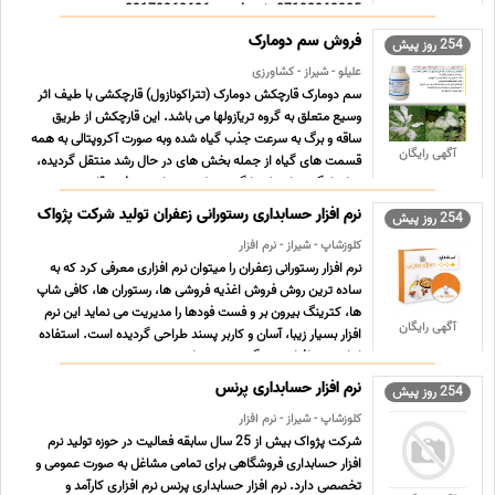
07132363385 واحد فروش 09179968626 ...
فروش سم دومارک
254 روز پیش
علیلو - شیراز - کشاورزی
سم دومارک قارچکش دومارک (تتراکونازول) قارچکشی با طیف اثر
وسیع متعلق به گروه تریآزولها می باشد. این قارچکش از طریق
ساقه و برگ به سرعت جذب گیاه شده وبه صورت آکروپتالی به همه
آگهی رایگان
قسمت های گیاه از جمله بخش های در حال رشد منتقل گردیده،
و با جلوگیری از تولید ارگوسترول سبب از بین رفتن قارچ ... ...
نرم افزار حسابداری رستورانی زعفران تولید شرکت پژواک
254 روز پیش
کلوزشاپ - شیراز - نرم افزار
نرم افزار رستورانی زعفران را میتوان نرم افزاری معرفی کرد که به
ساده ترین روش فروش اغذیه فروشی ها، رستوران ها، کافی شاپ
ها، کترینگ بیرون بر و فست فودها را مدیریت می نماید این نرم
آگهی رایگان
افزار بسیار زیبا، آسان و کاربر پسند طراحی گردیده است. استفاده
از این نرم افزار هیچ گونه پیش نیازی به د ... ...
نرم افزار حسابداری پرنس
254 روز پیش
کلوزشاپ - شیراز - نرم افزار
شرکت پژواک بیش از 25 سال سابقه فعالیت در حوزه تولید نرم
افزار حسابداری فروشگاهی برای تمامی مشاغل به صورت عمومی و
تخصصی دارد. نرم افزار حسابداری پرنس نرم افزاری کارآمد و