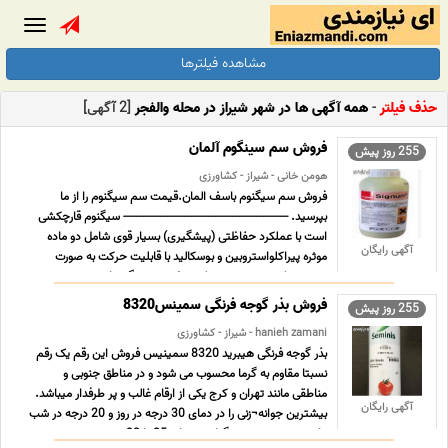
Toggle
gation
مشاهده فیلترها
حذف فیلتر
-
همه آگهی ها در شهر شیراز در محله والفجر
[2 آگهی]
فروش سم سینگوم آلمان
255 روز پیش
هومن خانی - شیراز - کشاورزی
فروش سم سیگنوم باسف المان.قیمت سم سیگنوم را از ما
بپرسید. ------------------------------------------------------- سیگنوم قارچکشی
است با عملکرد حفاظتی (پیشگیری) بسیار قوی شامل دو ماده
آگهی رایگان
موثره پیراکلواستروبین و بوسکالید با قابلیت حرکت به صورت
سیستمیک و نیز سیستمیک موضعی در برگ ها و ب ... ...
فروش بذر گوجه فرنگی سمینس8320
255 روز پیش
hanieh zamani - شیراز - کشاورزی
بذر گوجه فرنگی هیبرید 8320 سمینیس فروش این رقم یک رقم
نسبتا مقاوم به گرما محسوب می شود و در مناطق جنوبی و
مناطقی مانند تهران و کرج یکی از ارقام غالب و پر طرفدار میباشد.
آگهی رایگان
بیشترین جوانه¬زنی را در دمای 30 درجه در روز و 20 درجه در شب
دارد. و بیشترین رشد گیاه در دمای 25 تا 30 درجه س ... ...