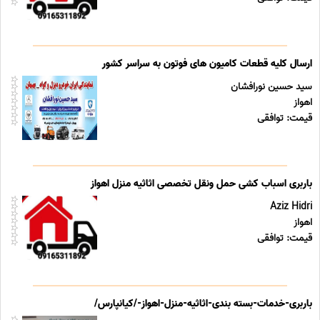
ارسال کلیه قطعات کامیون های فوتون به سراسر کشور
سید حسین نورافشان
اهواز
قیمت: توافقی
باربری اسباب کشی حمل ونقل تخصصی اثاثیه منزل اهواز
Aziz Hidri
اهواز
قیمت: توافقی
باربری-خدمات-بسته بندی-اثاثیه-منزل-اهواز-/کیانپارس/