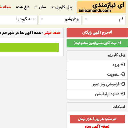
پنل کاربری
سایر
داغ شده
مجله خ
قم
یزدان‌شهر
همه گروهها
درج آگهی رایگان
حذف فیلتر
-
همه آگهی ها در شهر قم در
ثبت آگهی متنی(بدون محدودیت)
پنل کاربری
ورود
عضویت
فراموشی رمز عبور
دانلود اپلیکیشن
اطلاعات
هر ستاره هر روز 3 هزار تومان
تعرفه آگهی ویژه