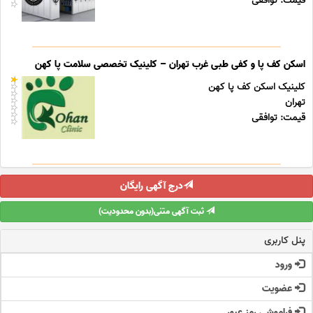
قیمت: توافقی
اسکن کف پا و کفی طبی غرب تهران – کلینیک تخصصی سلامت پا کهن
کلینیک اسکن کف پا کهن
تهران
قیمت: توافقی
درج آگهی رایگان
ثبت آگهی متنی(بدون محدودیت)
پنل کاربری
ورود
عضویت
فراموشی رمز عبور