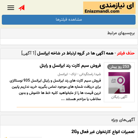
Toggle
gation
مشاهده فیلترها
برچسبهای مرتبط
حذف فیلتر
-
همه آگهی ها در گروه ارتباط در شاخه ایرانسل
[1 آگهی]
فروش سیم کارت رند ایرانسل و رایتل
253 روز پیش
شیدا راستگردانی - اراک - ایرانسل
فروش سیم کارت های رند ایرانسل و رایتل ایرانسل 935 نوستالژی
برای دریافت شماره های موجود تماس بگیرید خرید نداریم پایین
ترین قیمت ها را از مابخواهید کلیه خط ها خاموش و بدون
آگهی رایگان
مخاطب یا مزاحم هستند ...
آگهی‌های ویژه
تعمیرات انواع کارتخوان غیر فعال و2G