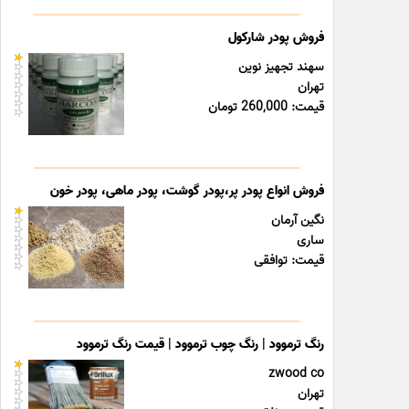
فروش پودر شارکول
سهند تجهیز نوین
تهران
قیمت: 260,000 تومان
فروش انواع پودر پر،پودر گوشت، پودر ماهی، پودر خون
نگین آرمان
ساری
قیمت: توافقی
رنگ ترموود | رنگ چوب ترموود | قیمت رنگ ترموود
zwood co
تهران