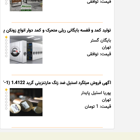
قیمت: توافقی
تولید کمد و قفسه بایگانی ریلی متحرک و کمد دوار انواع زونکن پوشه
بایگان گستر
تهران
قیمت: توافقی
آگهی فروش میلگرد استیل ضد زنگ مارتنزیتی گرید 1.4122 (X39CrMo17-1)
پوریا استیل پایدار
تهران
قیمت: 1 تومان