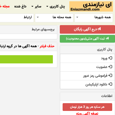
پنل کاربری
سایر
داغ شده
مجله خ
همه شهرها
همه محله ها
ارتباط
درج آگهی رایگان
برچسبهای مرتبط
ثبت آگهی متنی(بدون محدودیت)
حذف فیلتر
-
همه آگهی ها در گروه ارتبا
پنل کاربری
ورود
عضویت
فراموشی رمز عبور
دانلود اپلیکیشن
اطلاعات
هر ستاره هر روز 3 هزار تومان
تعرفه آگهی ویژه