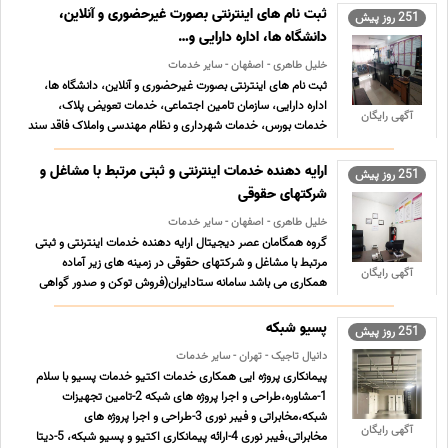
ثبت نام های اینترنتی بصورت غیرحضوری و آنلاین،
251 روز پیش
دانشگاه ها، اداره دارایی و…
خلیل طاهری - اصفهان - سایر خدمات
ثبت نام های اینترنتی بصورت غیرحضوری و آنلاین، دانشگاه ها،
اداره دارایی، سازمان تامین اجتماعی، خدمات تعویض پلاک،
آگهی رایگان
خدمات بورس، خدمات شهرداری و نظام مهندسی واملاک فاقد سند
کافی نت یگانت با بیش از 12 سال سابقه فعالیت در زمینه امور
اینترنتی آماده انجام ثبت نام های شما می باشد لیست خدما ... ...
ارایه دهنده خدمات اینترنتی و ثبتی مرتبط با مشاغل و
251 روز پیش
شرکتهای حقوقی
خلیل طاهری - اصفهان - سایر خدمات
گروه همگامان عصر دیجیتال ارایه دهنده خدمات اینترنتی و ثبتی
مرتبط با مشاغل و شرکتهای حقوقی در زمینه های زیر آماده
آگهی رایگان
همکاری می باشد سامانه ستادایران(فروش توکن و صدور گواهی
امضا- شرکت در مناقصات، مزایده ها،خرید جزئی) امور
مالیالتی(ارسال انواع اظهارنامه های مالیاتی-ثبت نام کد اقتصادی-
پسیو شبکه
251 روز پیش
... ...
دانیال تاجیک - تهران - سایر خدمات
پیمانکاری پروژه ایی همکاری خدمات اکتیو خدمات پسیو با سلام
1-مشاوره،طراحی و اجرا پروژه های شبکه 2-تامین تجهیزات
شبکه،مخابراتی و فیبر نوری 3-طراحی و اجرا پروژه های
آگهی رایگان
مخابراتی،فیبر نوری 4-ارائه پیمانکاری اکتیو و پسیو شبکه، 5-دیتا