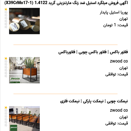
آگهی فروش میلگرد استیل ضد زنگ مارتنزیتی گرید 1.4122 (X39CrMo17-1)
پوریا استیل پایدار
تهران
قیمت: 1 تومان
فلاور باکس | فلاور باکس چوبی | فلاورباکس
zwood co
تهران
قیمت: توافقی
نیمکت چوبی | نیمکت پارکی | نیمکت فلزی
zwood co
تهران
قیمت: توافقی