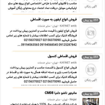
مناسب با قالبهای آماده یا طراحی اختصاصی انواع پروژه های سئو
آگهی رایگان
اپلیکیشن موبایل دریافت نماد اعتماد درج محتوای رایگان آموزش
رایگان پنل پیامکی پشتیبانی مادام العمر امکان انتقال ... ...
فروش انواع ایفون به صورت اقساطی
251 روز پیش
KAFINET antik - تهران - سایر خدمات
فروش انواع ایفون با قیمت مناسب و کمترین پیش پرداخت در
فروشگاه انتیک برای کسب اطلاعات بیشتر با شماره های زیر تماس
حاصل فرمایید 02156370090 02156370027
آگهی رایگان
09125287842 09194568545 09194563565 ...
فروش اقساطی کنسول
251 روز پیش
KAFINET antik - تهران - سایر خدمات
فروش انواع کنسول با قسمت مناسب و کمترین پیش پرداخت
همراه با نصب بازی و دسته اضافه همگی به صورت نقد و اقساط در
فروشگاه انتیک برای کسب اطلاعات بیشتر با شماره های زیر تماس
آگهی رایگان
حاصل فرمایید 02156370090 02156370027
09125287842 09194563565 09194568545 ...
مانیتور تاشو دلنیا CM08
251 روز پیش
Negar - تهران - سایر خدمات
شرکت شایگان اندیشدر سال 1376 با هدف استفاده از ابزارهای