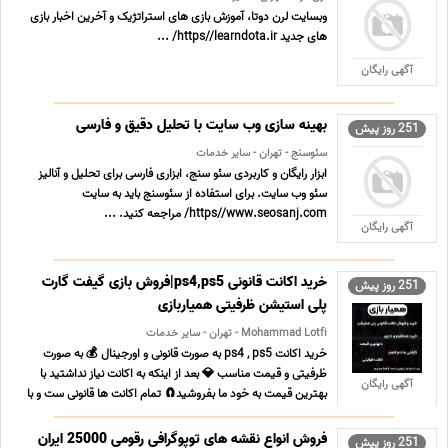
وبسایت لرن دوتا، آموزش بازی های استراتژیک و آخرین اخبار بازی
های جدید https//learndota.ir/ ...
آگهی رایگان
بهینه سازی وب سایت با تحلیل دقیق و فارسی
251 روز پیش
سئوسنج - تهران - سایر خدمات
ابزار رایگان و کاربردی سئو سنج، ابزاری فارسی برای تحلیل و آنالیز
سئو وب سایت. برای استفاده از سئوسنج باید به سایت
https//www.seosanj.com/ مراجعه کنید. ...
آگهی رایگان
خرید اکانت قانونی ps4,ps5|فروش بازی گیفت گارت
251 روز پیش
پلی استیشن ظرفیتی همیاربازی
Mohammad Lotfi - تهران - سایر خدمات
خرید اکانت ps4 , ps5 به صورت قانونی و اورجینال 💰 به صورت
ظرفیتی و قیمت مناسب 💎 بعد از اینکه به اکانت نیاز نداشتید با
آگهی رایگان
بهترین قیمت به خود ما بفروشید🧲 تمام اکانت ها قانونی ست و با
بهترین قیمت به شما داده می شود . + گارانتی مادام العمر همیار
بازی 🪩 مشاوره رایگان ...
فروش انواع نقشه های توپوگرافی رقومی 25000 ایران
251 روز پیش