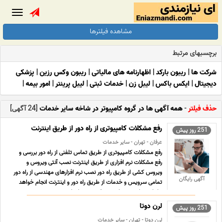
Toggle
gation
مشاهده فیلترها
برچسبهای مرتبط
شرکت ها
|
ریبون بارکد
|
اظهارنامه های مالیاتی
|
ریبون وکس رزین
|
پزشکی
دیجیتال
|
ایکس باکس
|
لیبل زن
|
خدمات ثبتی
|
لیبل پرینتر
|
امور بیمه
|
حذف فیلتر
-
همه آگهی ها در گروه کامپیوتر در شاخه سایر خدمات
[24 آگهی]
رفع مشکلات کامپیوتری از راه دور از طریق اینترنت
251 روز پیش
عرفان - تهران - سایر خدمات
رفع مشکلات کامپیوتری از طریق تماس تلفنی از راه دور بررسی و
رفع مشکلات نرم افزاری از طریق اینترنت نصب آنتی ویروس و
ویروس کشی از طریق راه دور نصب نرم افزارهای مهندسی از راه دور
آگهی رایگان
تمامی سرویس و خدمات از طریق راه دور و اینترنت انجام خواهد
بنابراین نیازی به مراجعه حضوری و جابجایی نیست. ... ...
لرن دوتا
251 روز پیش
لرن دوتا - تهران - سایر خدمات