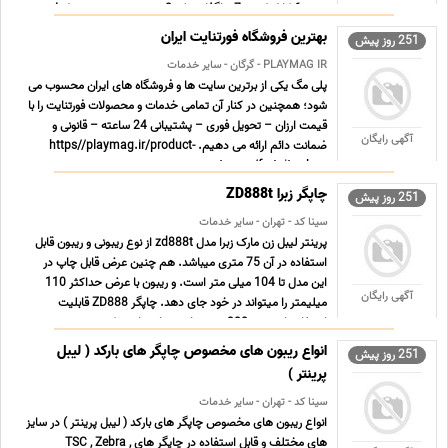
سنتر 6-کابل کشی 7-جاگذاری رک 8-نصب سوییچ و پچ پنل فیبر
... ...
بهترین فروشگاه فورتنایت ایران
251 روز پیش
PLAYMAG IR - گرگان - سایر خدمات
پلی مگ یکی از برترین سایت ها و فروشگاه های ایران محسوب می
شود؛ همچنین در کنار آن تمامی خدمات و محصولات فورتنایت را با
قیمت ارزان – تحویل فوری – پشتیبانی 24 ساعته – قانونی و
آگهی رایگان
ضمانت دائم ارائه می دهیم. https//playmag.ir/product-
category/fortnite-shop ...
چاپگر زبرا ZD888t
251 روز پیش
سینا کد - تهران - سایر خدمات
پرینتر لیبل زن مارک زبرا مدل zd888t از نوع ریبونی و ریبون قابل
استفاده در آن 75 متری میباشد. هم چنین عرض قابل چاپ در
این مدل تا 104 میلی متر است. و ریبون با عرض حداکثر 110
آگهی رایگان
میلیمتر را میتواند در خود جای دهد. چاپگر ZD888 قابلیت
استفاده از ریبون 300 متری را نیز درا میباشد. که به صور ... ...
انواع ریبون های مخصوص چاپگر های بارکد ( لیبل
251 روز پیش
پرینتر )
سینا کد - تهران - سایر خدمات
انواع ریبون های مخصوص چاپگر های بارکد ( لیبل پرینتر ) در سایز
های مختلف و قابل استفاده در چاپگر های TSC , Zebra ,