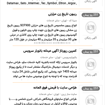
آگهی رایگان
Datamax , Sato , Intermec , Tec , Symbol , Eltron , Argox ,
Cab , … ریبون های وکس ( wax ) جهت چاپ روی برچسب های
کاغذی ریبون های وکس / رزین ( wax/resin ) جهت چاپ با مق
ریبون تاریخ زن حرارتی
251 روز پیش
... ...
سینا کد - تهران - سایر خدمات
انواع ریبون مخصوص تاریخ زن های حرارتی SCF900 ریبون تاریخ
زن مشکی ریبون های تاریخ زن جهت چاپ روی تایلون و فویل
آلومینیوم ریبون های تاریخ زن جهت چاپ روی کاغذی در عرض
آگهی رایگان
های 30 میلیمتر و 35 میلیمتر و 40 میلیمتر در طول 120 متر
تلفن 02176701810-02176701812 ...
کمپین رپورتاژ آگهی عیدانه باتویار سرویس
251 روز پیش
باتویارسرویس - تهران - سایر خدمات
باتویار سرویس ارائه کننده باتجربه کلیه خدمات سئو، طراحی سایت
و دیگر خدمات دیجیتال مارکتینگ مفتخر است تا از پکیج رپورتاژ
عیدانه 1403 خود رونمایی کند پکیج الماس شامل 24 سایت
آگهی رایگان
قدرتمند بوده که با توجه به تنوع موضوعی سایت ها می تواند
پاسخگوی درج رپورتاژ در انواع حوزه ها باشد. پکیج نقره ... ...
طراحی سایت با قیمتی فوق العاده
251 روز پیش
سایت ساز زرین - تهران - سایر خدمات
طراحی انواع سایتهای فروشگاهی شرکتی خبری شخصی و..... با
وردپرس php و لاراول در سریع ترین زمان ممکن و با قیمتی