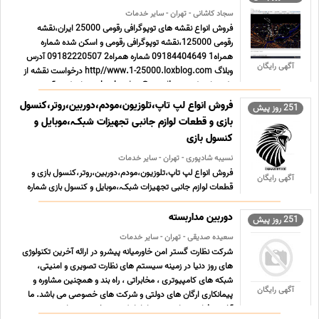
سجاد کاشانی - تهران - سایر خدمات
فروش انواع نقشه های توپوگرافی رقومی 25000 ایران،نقشه
رقومی 125000،نقشه توپوگرافی رقومی و اسکن شده شماره
همراه1 09184404649 شماره همراه2 09182220507 آدرس
آگهی رایگان
وبلاگ http//www.1-25000.loxblog.com درخواست نقشه از
طریق ایمیل mn.kashanian@gmail.com از طریق آیدی
تلگرام https//t.me/navidk89 ... ...
فروش انواع لپ تاپ،تلوزیون،مودم،دوربین،روتر،کنسول
251 روز پیش
بازی و قطعات لوازم جانبی تجهیزات شبکـہ،موبایل و
کنسول بازی
نسیبه شادپوری - تهران - سایر خدمات
فروش انواع لپ تاپ،تلوزیون،مودم،دوربین،روتر،کنسول بازی و
آگهی رایگان
قطعات لوازم جانبی تجهیزات شبکـہ،موبایل و کنسول بازی شماره
همراه 09120688174 تلفن ثابت 021889455323 آدرس
ایمیل aliposoon@gmail.com آدرس سایت
دوربین مداربسته
251 روز پیش
https//oghabstock.ir آدرس اینستاگرام
سعیده صدیقی - تهران - سایر خدمات
https//www.instagram.com/oghabstock.ir کانال تل ...
شرکت نظارت گستر امن خاورمیانه پیشرو در ارائه آخرین تکنولوژی
...
های روز دنیا در زمینه سیستم های نظارت تصویری و امنیتی،
شبکه های کامپیوتری ، مخابراتی ، راه بند و همچنین مشاوره و
آگهی رایگان
پیمانکاری ارگان های دولتی و شرکت های خصوصی می باشد. ما
آخرین فناوری های روز دنیا را با تکیه بر تخصص و دانش ... ...