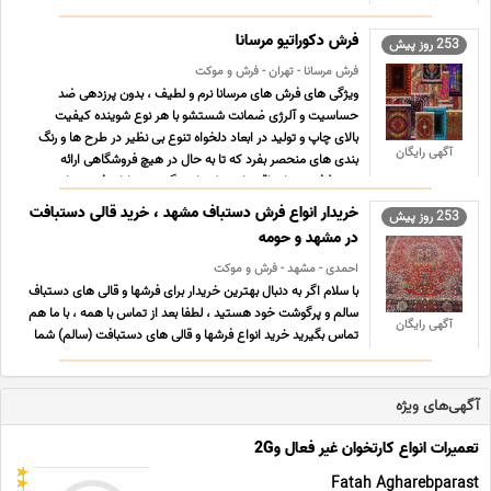
انتخاب برای شماست. در یزدانا، ما افتخار داریم که با ارائه ی
برترین مدل های فرش ماشینی کاشان، یزد و سراس ... ...
فرش دکوراتیو مرسانا
253 روز پیش
فرش مرسانا - تهران - فرش و موکت
ویژگی های فرش های مرسانا نرم و لطیف ، بدون پرزدهی ضد
حساسیت و آلرژی ضمانت شستشو با هر نوع شوینده کیفیت
بالای چاپ و تولید در ابعاد دلخواه تنوع بی نظیر در طرح ها و رنگ
آگهی رایگان
بندی های منحصر بفرد که تا به حال در هیچ فروشگاهی ارائه
نشده! فرش های اقتصادی یکی از بزرگترین مزایای فرش های
مرسانا ... ...
خریدار انواع فرش دستباف مشهد ، خرید قالی دستبافت
253 روز پیش
در مشهد و حومه
احمدی - مشهد - فرش و موکت
با سلام اگر به دنبال بهترین خریدار برای فرشها و قالی های دستباف
سالم و پرگوشت خود هستید ، لطفا بعد از تماس با همه ، با ما هم
آگهی رایگان
تماس بگیرید خرید انواع فرشها و قالی های دستبافت (سالم) شما
با بالاترین قیمت از تمام نقاط مشهد با تسویه آنی کارت به کارت
همه روزه حتی ایام تعطیل انواع فرشها ... ...
آگهی‌های ویژه
تعمیرات انواع کارتخوان غیر فعال و2G
Fatah Agharebparast