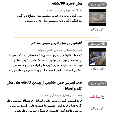
... ...
فرش 9متری 700شانه
253 روز پیش
Ali Shah - تهران - فرش و موکت
سلام فرش سالم و درحد نو میباشد. بدون سوراخ و پارگی و
سوختگی و لک با یک شستشو مثل روز اول میشود ...
آگهی رایگان
قالیشویی و مبل شویی نفیس سنندج
253 روز پیش
شهریار شاهمرادی - سنندج - فرش و موکت
✅خدمات قالیشویی نفیس سنندج با توجه به تجربه و تخصص ما
در زمینه قالیشویی،می توانیم به شما خدماتی با کیفیت بالا و
قیمت مناسب ارائه دهیم.اکیپ ما از افراد مجرب و متخصص
آگهی رایگان
تشکیل شده است که با استفاده از تجهیزات مدرن و مواد شوینده
ایمن و با کیفیت، قالی و فرش شما را تمیز و درخشان می کنند. ...
...
خرید اینترنتی فرش ماشینی از بهترین کارخانه های فرش
253 روز پیش
(نقد و اقساط)
محمد امین جعفری - یزد - فرش و موکت
خرید اینترنتی فرش ماشینی نقد و اقساط از فروشگاه اینترنتی یزدانا
اگر به دنبال خرید فرش ماشینی با کیفیت عالی، قیمت مناسب و
آگهی رایگان
شرایط پرداخت آسان هستید، فروشگاه اینترنتی یزدانا بهترین