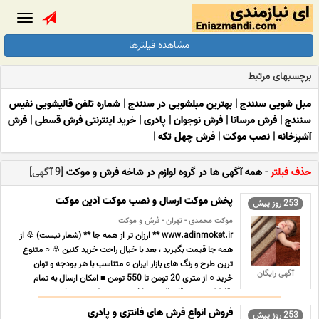
Toggle
gation
مشاهده فیلترها
برچسبهای مرتبط
مبل شویی سنندج
|
بهترین مبلشویی در سنندج
|
شماره تلفن قالیشویی نفیس
سنندج
|
فرش مرسانا
|
فرش نوجوان
|
پادری
|
خرید اینترنتی فرش قسطی
|
فرش
آشپزخانه
|
نصب موکت
|
فرش چهل تکه
|
حذف فیلتر
-
همه آگهی ها در گروه لوازم در شاخه فرش و موکت
[9 آگهی]
پخش موکت ارسال و نصب موکت آدین موکت
253 روز پیش
موکت محمدی - تهران - فرش و موکت
www.adinmoket.ir ** ارزان تر از همه جا ** (شعار نیست) ♧ از
همه جا قیمت بگیرید ، بعد با خیال راحت خرید کنین ♧ ○ متنوع
ترین طرح و رنگ های بازار ایران ○ متناسب با هر بودجه و توان
آگهی رایگان
خرید ○ از متری 20 تومن تا 550 تومن ■ امکان ارسال به تمام
نقاط کشور ■ 《ارسال و پرداخت درب منزل ویژه تهرا ... ...
فروش انواع فرش های فانتزی و پادری
253 روز پیش