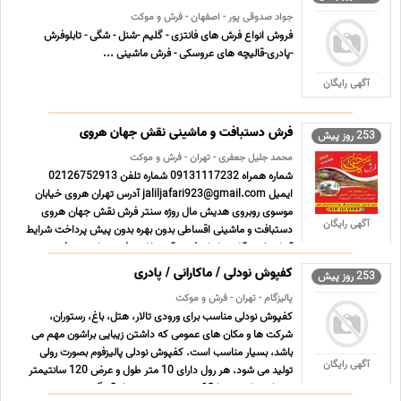
جواد صدوقی پور - اصفهان - فرش و موکت
فروش انواع فرش های فانتزی - گلیم -شنل - شگی - تابلوفرش
-پادری-قالیچه های عروسکی - فرش ماشینی ...
آگهی رایگان
فرش دستبافت و ماشینی نقش جهان هروی
253 روز پیش
محمد جلیل جعفری - تهران - فرش و موکت
شماره همراه 09131117232 شماره تلفن 02126752913
ایمیل jaliljafari923@gmail.com آدرس تهران هروی خیابان
موسوی روبروی هدیش مال روژه سنتر فرش نقش جهان هروی
آگهی رایگان
دستبافت و ماشینی اقساطی بدون بهره بدون پیش پرداخت شرایط
آسان خرید آنلاین انواع فرش آشپرخانه ، فرش ماشینی، فرش
فانتزی،فرش دستبافت ... ...
کفپوش نودلی / ماکارانی / پادری
253 روز پیش
پالیزگام - تهران - فرش و موکت
کفپوش نودلی مناسب برای ورودی تالار، هتل، باغ، رستوران،
شرکت ها و مکان های عمومی که داشتن زیبایی براشون مهم می
باشد، بسیار مناسب است. کفپوش نودلی پالیزفوم بصورت رولی
آگهی رایگان
تولید می شود. هر رول دارای 10 متر طول و عرض 120 سانتیمتر
می باشد، که جمعا 12 متر مربع در بیش از 8 رنگ بندی متنوع می