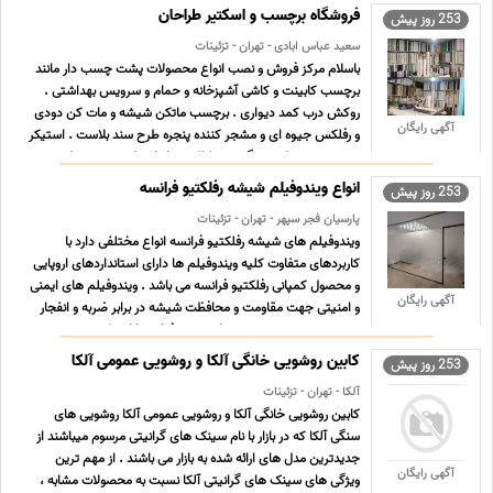
انواع ... ...
فروشگاه برچسب و اسکتیر طراحان
253 روز پیش
سعید عباس ابادی - تهران - تزئینات
باسلام مرکز فروش و نصب انواع محصولات پشت چسب دار مانند
برچسب کابینت و کاشی آشپزخانه و حمام و سرویس بهداشتی .
روکش درب کمد دیواری . برچسب ماتکن شیشه و مات کن دودی
آگهی رایگان
و رفلکس جیوه ای و مشجر کننده پنجره طرح سند بلاست . استیکر
پشت چسب طرح سنگ مرمر کلکته و انواع طرح چوب و طرح
پتینه سیما ... ...
انواع ویندوفیلم شیشه رفلکتیو فرانسه
253 روز پیش
پارسیان فجر سپهر - تهران - تزئینات
ویندوفیلم های شیشه رفلکتیو فرانسه انواع مختلفی دارد با
کاربردهای متفاوت کلیه ویندوفیلم ها دارای استانداردهای اروپایی
و محصول کمپانی رفلکتیو فرانسه می باشد . ویندوفیلم های ایمنی
آگهی رایگان
و امنیتی جهت مقاومت و محافظت شیشه در برابر ضربه و انفجار
بروی شیشه نصب می شود این ویندوفیلم ها از شکستن ... ...
کابین روشویی خانگی آلکا و روشویی عمومی آلکا
253 روز پیش
آلکا - تهران - تزئینات
کابین روشویی خانگی آلکا و روشویی عمومی آلکا روشویی های
سنگی آلکا که در بازار با نام سینک های گرانیتی مرسوم میباشند از
جدیدترین مدل های ارائه شده به بازار می باشند . از مهم ترین
آگهی رایگان
ویژگی های سینک های گرانیتی آلکا نسبت به محصولات مشابه ،