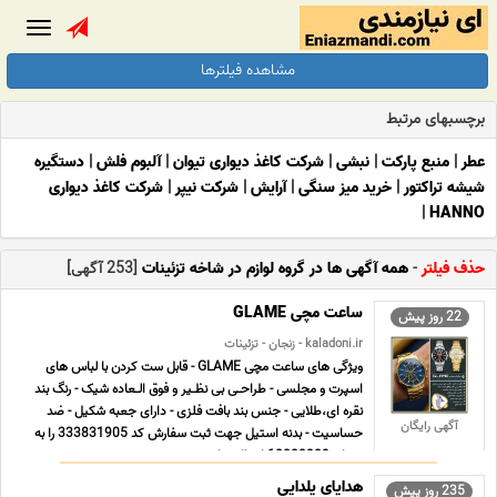
Toggle
gation
مشاهده فیلترها
برچسبهای مرتبط
عطر
|
منبع پارکت
|
نبشی
|
شرکت کاغذ دیواری تیوان
|
آلبوم فلش
|
دستگیره
شیشه تراکتور
|
خرید میز سنگی
|
آرایش
|
شرکت نیپر
|
شرکت کاغذ دیواری
|
HANNO
حذف فیلتر
-
همه آگهی ها در گروه لوازم در شاخه تزئینات
[253 آگهی]
ساعت مچی GLAME
22 روز پیش
kaladoni.ir - زنجان - تزئینات
ویژگی های ساعت مچی GLAME - قابل ست کردن با لباس های
اسپرت و مجلسی - طراحـی بی نظـیر و فوق الـعاده شیک - رنگ بند
نقره ای،طلایی - جنس بند بافت فلزی - دارای جعبه شکیل - ضد
آگهی رایگان
حساسیت - بدنه استیل جهت ثبت سفارش کد 333831905 را به
شماره 10000309 ارسال نمایید. ...
هدایای یلدایی
235 روز پیش