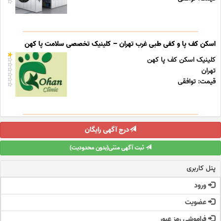
اسکن کف پا و کفی طبی غرب تهران – کلینیک تخصصی سلامت پا کهن
کلینیک اسکن کف پا کهن
تهران
قیمت: توافقی
درج آگهی رایگان
ثبت آگهی متنی(بدون محدودیت)
پنل کاربری
ورود
عضویت
فراموشی رمز عبور