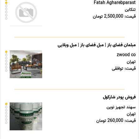
Fatah Agharebparast
تنکابن
قیمت: 2,500,000 تومان
مبلمان فضای باز | مبل فضای باز | مبل ویلایی
zwood co
تهران
قیمت: توافقی
فروش پودر شارکول
سهند تجهیز نوین
تهران
قیمت: 260,000 تومان