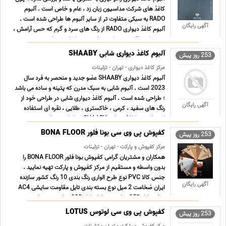
کاغذ های شرکت مداسیون زبان زد ، عام و خاص است . آلبوم
RADO به سبکی متفاوت تر از سایر آلبوم ها طراحی شده است .
آگهی رایگان
آلبوم کاغذ دیواری RADO از رنگ های سرد و گرم که حس آرامش ،
شور و اشتیاق به محیط می بخشد ، تشکیل شده است . ... ...
آلبوم کاغذ دیواری شابی SHAABY
253 روز پیش
مرکز کاغذ دیواری - تهران - تزئینات
آلبوم کاغذ دیواری SHAABY عضو جدید و منحصر به فرد سال
2023 است . آلبوم شابی به سبک مدرن که پتینه و ساده می باشد
؛ طراحی شده است . آلبوم کاغذ دیواری شابی در طراحی خود از
آگهی رایگان
رنگ های سفید ، کرمی ، خاکستری ، طلایی ، نقره ای استفاده
کرده است . کاغذ دیواری SHAABY تشکیل شده از جنس پی وی
سی ... ...
کفپوش پی وی سی بونا فلور BONA FLOOR
253 روز پیش
مرکز کفپوش و پارکت - تهران - تزئینات
همکاران و مشتریان گرامی کفپوش بونا فلور BONA FLOOR را
بدون واسطه و مستقیم از مرکز کفپوش و پارکت تهیه نمایید .
جنس کالا PVC نوع طرح الواری رنگ بندی 10 رنگ کشور سازنده
آگهی رایگان
ایران ضخامت 2 میل نوع بسته بندی تایل مقاومت سایشی AC4
عرض تایل 150 میلی متر طول تایل 900 میلی متر متراژ ... ...
کفپوش پی وی سی لوتوس LOTUS
253 روز پیش