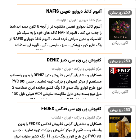
براقیت و شفافیت منحصر به فرد آن می باشد که این ... ...
آلبوم کاغذ دیواری نفیس NAFIS
253 روز پیش
مرکز کاغذ دیواری - تهران - تزئینات
آلبوم کاغذ دیواری نفیس متفاوت تر از آنچه تا کنون دیده اید شما
را جذب می کند . آلبوم NAFIS کاغذ های خود را به سبک نئو
کلاسیک و مدرن طراحی کرده است . آلبوم کاغذ دیواری NAFIS از
آگهی رایگان
رنگ های کرم ، زرشکی ، سبز ، طوسی ، آبی ، قهوه ای استفاده
کرده است . کاغذ دیواری نفیس از جنس PVC با روکش و ... ...
کفپوش پی وی سی دنیز DENIZ
253 روز پیش
مرکز کفپوش و پارکت - تهران - تزئینات
همکاران و مشتریان گرامی کفپوش دنیز DENIZ را بدون واسطه و
مستقیم از مرکز کفپوش و پارکت تهیه نمایید . جنس کالا PVC
نوع طرح الواری رنگ بندی 10 رنگ کشور سازنده ایران ضخامت 2
آگهی رایگان
میل نوع بسته بندی تایل مقاومت سایشی AC4 عرض تایل 150
میلی متر طول تایل 240 میلی متر متراژ کارتن 34/ ... ...
کفپوش پی وی سی فدکس FEDEX
253 روز پیش
مرکز کفپوش و پارکت - تهران - تزئینات
همکاران و مشتریان گرامی کفپوش فدکس FEDEX را بدون
واسطه و مستقیم از مرکز کفپوش و پارکت تهیه نمایید . جنس
کالا PVC نوع طرح الواری رنگ بندی 11 رنگ کشور سازنده ایران