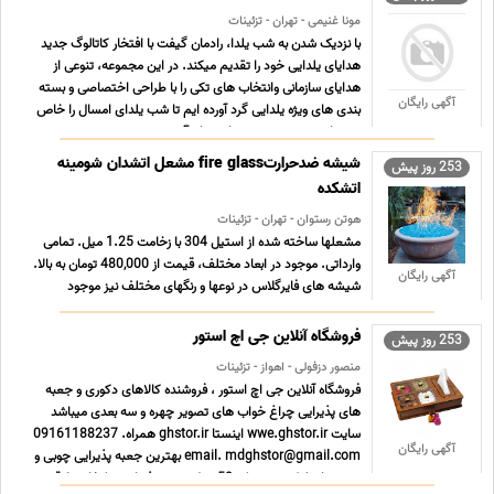
مونا غنیمی - تهران - تزئینات
با نزدیک شدن به شب یلدا، رادمان گیفت با افتخار کاتالوگ جدید
هدایای یلدایی خود را تقدیم میکند. در این مجموعه، تنوعی از
هدایای سازمانی وانتخاب های تکی را با طراحی اختصاصی و بسته
آگهی رایگان
بندی های ویژه یلدایی گرد آورده ایم تا شب یلدای امسال را خاص
تر بسازید. عمده میدهیم از تعداد 5 شروع میشود ... ...
شیشه ضدحرارتfire glass مشعل اتشدان شومینه
253 روز پیش
اتشکده
هوتن رستوان - تهران - تزئینات
مشعلها ساخته شده از استیل 304 با زخامت 1.25 میل. تمامی
وارداتی. موجود در ابعاد مختلف، قیمت از 480,000 تومان به بالا.
آگهی رایگان
شیشه های فایرگلاس در نوعها و رنگهای مختلف نیز موجود
میباشد. قیمت از 80 تا 280 هزار تومان کیلویی. حداقل 10 کیلو.
ساعت کاری 4 الی 9. لطفاً تماس بگیرید، پاسخگوی چت نی ... ...
فروشگاه آنلاین جی اچ استور
253 روز پیش
منصور دزفولی - اهواز - تزئینات
فروشگاه آنلاین جی اچ استور ، فروشنده کالاهای دکوری و جعبه
های پذیرایی چراغ خواب های تصویر چهره و سه بعدی میباشد
سایت wwe.ghstor.ir اینستا ghstor.ir همراه. 09161188237
آگهی رایگان
email. mdghstor@gmail.com بهترین جعبه پذیرایی چوبی و
شیشه ای لوکس و شیک 50 مدل جعبه پذیرایی تبلیغاتی + قیمت