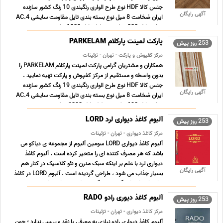
جنس کالا HDF نوع طرح الواری رنگبندی 10 رنگ کشور سازنده
آگهی رایگان
ایران ضخامت 8 میل نوع بسته بندی تایل مقاومت سایشی AC.4
عرض تایل 200 میلی متر طول تایل 1200میلی متر متر ... ...
پارکت لمینت پارکلام PARKELAM
253 روز پیش
مرکز کفپوش و پارکت - تهران - تزئینات
همکاران و مشتریان گرامی پارکت لمینت پارکلام PARKELAM را
بدون واسطه و مستقیم از مرکز کفپوش و پارکت تهیه نمایید .
جنس کالا HDF نوع طرح الواری رنگبندی 19 رنگ کشور سازنده
آگهی رایگان
ایران ضخامت 8 میل نوع بسته بندی تایل مقاومت سایشی AC.4
عرض تایل 190میلی متر طول تایل 1202 میلی متر متر ... ...
آلبوم کاغذ دیواری لرد LORD
253 روز پیش
مرکز کاغذ دیواری - تهران - تزئینات
آلبوم کاغذ دیواری LORD سومین آلبوم از مجموعه ی دیاکو می
باشد که هر مصرف کننده ای را متحیر کرده است . آلبوم کاغذ
دیواری لرد با علم بر اینکه سبک مدرن و نئو کلاسیک در کنار هم
آگهی رایگان
بسیار جذاب می شود ، طراحی گردیده است . آلبوم LORD در کاغذ
های خود از تناژ رنگی سرد و گرم به طور همزمان به ک ... ...
آلبوم کاغذ دیوری رادو RADO
253 روز پیش
مرکز کاغذ دیواری - تهران - تزئینات
آلبوم کاغذ دیواری رادو نیازی به معرفی یا نقد و بررسی ندارد ؛ چون