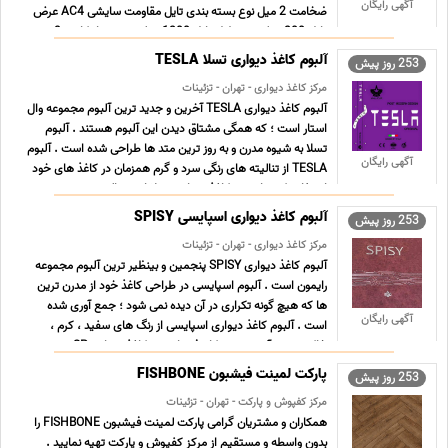
آگهی رایگان
ضخامت 2 میل نوع بسته بندی تایل مقاومت سایشی AC4 عرض
تایل 200 میلی متر طول تایل 1200 میلی متر متراژ کارتن 3. ...
...
آلبوم کاغذ دیواری تسلا TESLA
253 روز پیش
مرکز کاغذ دیواری - تهران - تزئینات
آلبوم کاغذ دیواری TESLA آخرین و جدید ترین آلبوم مجموعه وال
استار است ؛ که همگی مشتاق دیدن این آلبوم هستند . آلبوم
تسلا به شیوه مدرن و به روز ترین متد ها طراحی شده است . آلبوم
آگهی رایگان
TESLA از تنالیته های رنگی سرد و گرم همزمان در کاغذ های خود
استفاده کرده است . کاغذ دیواری تسلا از متریالی ... ...
آلبوم کاغذ دیواری اسپایسی SPISY
253 روز پیش
مرکز کاغذ دیواری - تهران - تزئینات
آلبوم کاغذ دیواری SPISY پنجمین و بینظیر ترین آلبوم مجموعه
رایمون است . آلبوم اسپایسی در طراحی کاغذ خود از مدرن ترین
ها که هیچ گونه تکراری در آن دیده نمی شود ؛ جمع آوری شده
آگهی رایگان
است . آلبوم کاغذ دیواری اسپایسی از رنگ های سفید ، کرم ،
خاکستری ، آبی و ... به کار رفته است . کاغذ دیواری SP ... ...
پارکت لمینت فیشبون FISHBONE
253 روز پیش
مرکز کفپوش و پارکت - تهران - تزئینات
همکاران و مشتریان گرامی پارکت لمینت فیشبون FISHBONE را
بدون واسطه و مستقیم از مرکز کفپوش و پارکت تهیه نمایید .