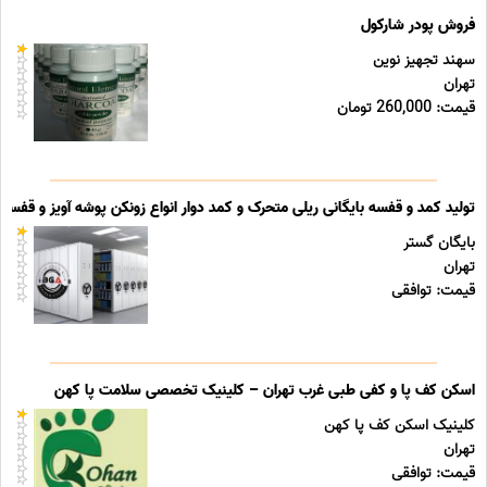
فروش پودر شارکول
سهند تجهیز نوین
تهران
قیمت: 260,000 تومان
تولید کمد و قفسه بایگانی ریلی متحرک و کمد دوار انواع زونکن پوشه آویز و قفسه ب
بایگان گستر
تهران
قیمت: توافقی
اسکن کف پا و کفی طبی غرب تهران – کلینیک تخصصی سلامت پا کهن
کلینیک اسکن کف پا کهن
تهران
قیمت: توافقی