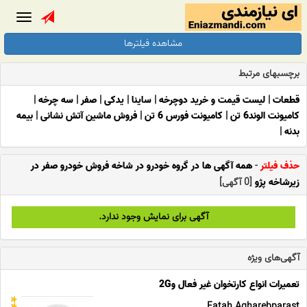
Toggle
gation
مشاهده فیلترها
برچسبهای مرتبط
قطعات
|
لیست قیمت و خرید دوچرخه
|
ساینا
|
یدکی
|
صفر
|
سه چرخه
|
کامیونت الوند6 تن
|
کامیونت فورس 6 تن
|
فروش ماشین آتش نشانی
|
بیمه
بدنه
|
حذف فیلتر
-
همه آگهی ها در گروه خودرو در شاخه فروش خودرو صفر در
زیرشاخه پژو
[0 آگهی]
آگهی برای نمایش وجود ندارد.
آگهی‌های ویژه
تعمیرات انواع کارتخوان غیر فعال و2G
Fatah Agharebparast