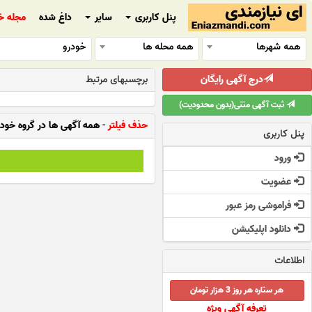
پنل کاربری
سایر
داغ شده
مجله خ
همه شهرها
همه محله ها
خودرو
درج آگهی رایگان
برچسبهای مرتبط
ثبت آگهی متنی(بدون محدودیت)
حذف فیلتر
-
همه آگهی ها در گروه خودر
پنل کاربری
ورود
عضویت
فراموشی رمز عبور
دانلود اپلیکیشن
اطلاعات
هر ستاره هر روز 3 هزار تومان
تعرفه آگهی ویژه