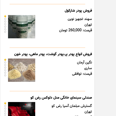
فروش پودر شارکول
سهند تجهیز نوین
تهران
قیمت: 260,000 تومان
فروش انواع پودر پر،پودر گوشت، پودر ماهی، پودر خون
نگین آرمان
ساری
قیمت: توافقی
صندلی سینمای خانگی مدل دلوکس رض کو
گسترش مبلمان آسیا رض کو
تهران