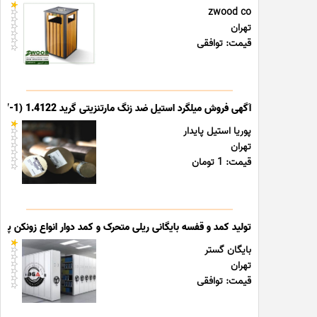
zwood co
تهران
قیمت: توافقی
آگهی فروش میلگرد استیل ضد زنگ مارتنزیتی گرید 1.4122 (X39CrMo17-1)
پوریا استیل پایدار
تهران
قیمت: 1 تومان
تولید کمد و قفسه بایگانی ریلی متحرک و کمد دوار انواع زونکن پوشه
بایگان گستر
تهران
قیمت: توافقی