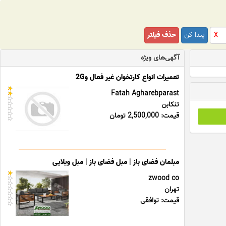
پیدا کن
حذف فیلتر
X
آگهی‌های ویژه
تعمیرات انواع کارتخوان غیر فعال و2G
Fatah Agharebparast
تنکابن
قیمت: 2,500,000 تومان
مبلمان فضای باز | مبل فضای باز | مبل ویلایی
zwood co
تهران
قیمت: توافقی