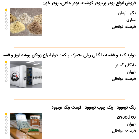
فروش انواع پودر پر،پودر گوشت، پودر ماهی، پودر خون
نگین آرمان
ساری
قیمت: توافقی
تولید کمد و قفسه بایگانی ریلی متحرک و کمد دوار انواع زونکن پوشه آویز و قفسه ب
بایگان گستر
تهران
قیمت: توافقی
رنگ ترموود | رنگ چوب ترموود | قیمت رنگ ترموود
zwood co
تهران
قیمت: توافقی