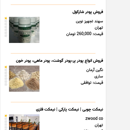
فروش پودر شارکول
سهند تجهیز نوین
تهران
قیمت: 260,000 تومان
فروش انواع پودر پر،پودر گوشت، پودر ماهی، پودر خون
نگین آرمان
ساری
قیمت: توافقی
نیمکت چوبی | نیمکت پارکی | نیمکت فلزی
zwood co
تهران