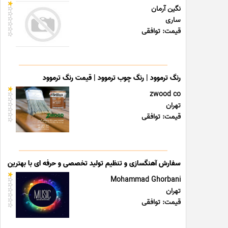
نگین آرمان
ساری
قیمت: توافقی
رنگ ترموود | رنگ چوب ترموود | قیمت رنگ ترموود
zwood co
تهران
قیمت: توافقی
سفارش آهنگسازی و تنظیم تولید تخصصی و حرفه ای با بهترین قی
Mohammad Ghorbani
تهران
قیمت: توافقی