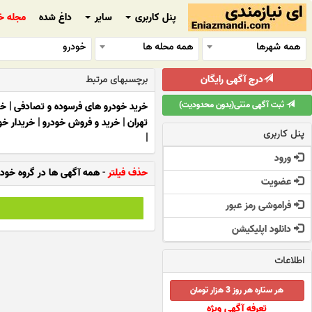
پنل کاربری
سایر
داغ شده
مجله خ
همه شهرها
همه محله ها
خودرو
درج آگهی رایگان
برچسبهای مرتبط
ثبت آگهی متنی(بدون محدودیت)
خرید خودرو های فرسوده و تصادفی
|
خر
تهران
|
خرید و فروش خودرو
|
خریدار خ
پنل کاربری
|
ورود
حذف فیلتر
-
همه آگهی ها در گروه خود
عضویت
فراموشی رمز عبور
دانلود اپلیکیشن
اطلاعات
هر ستاره هر روز 3 هزار تومان
تعرفه آگهی ویژه