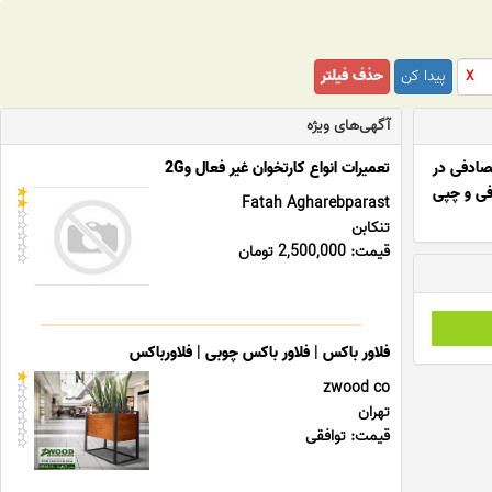
پیدا کن
حذف فیلتر
X
آگهی‌های ویژه
صادفی در
تعمیرات انواع کارتخوان غیر فعال و2G
فی و چپی
Fatah Agharebparast
تنکابن
قیمت: 2,500,000 تومان
فلاور باکس | فلاور باکس چوبی | فلاورباکس
zwood co
تهران
قیمت: توافقی