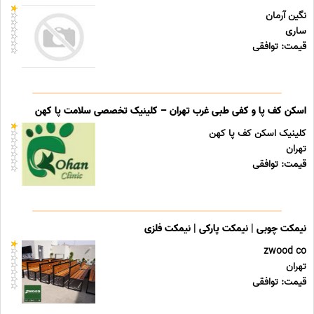
نگین آرمان
ساری
قیمت: توافقی
اسکن کف پا و کفی طبی غرب تهران – کلینیک تخصصی سلامت پا کهن
کلینیک اسکن کف پا کهن
تهران
قیمت: توافقی
نیمکت چوبی | نیمکت پارکی | نیمکت فلزی
zwood co
تهران
قیمت: توافقی