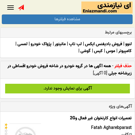
Toggle
gation
مشاهده فیلترها
برچسبهای مرتبط
لنوو
|
فروش بادیفنس ایکس
|
لپ تاپ
|
مانیتور
|
پژواک خودرو
|
لمسی
|
کامپیوتر
|
موس
|
کیس
|
گوشی
|
حذف فیلتر
-
همه آگهی ها در گروه خودرو در شاخه فروش خودرو اقساطی در
زیرشاخه جیلی
[0 آگهی]
آگهی برای نمایش وجود ندارد.
آگهی‌های ویژه
تعمیرات انواع کارتخوان غیر فعال و2G
Fatah Agharebparast
تنکابن