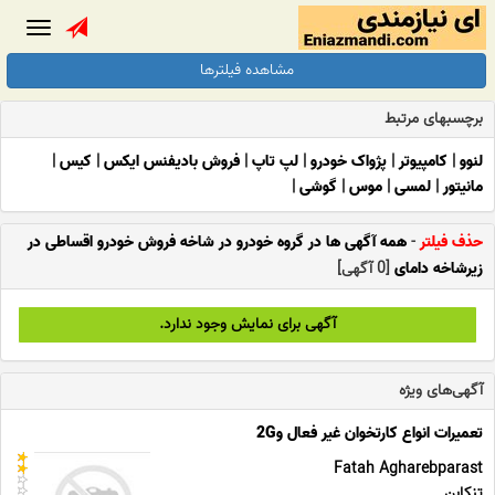
Toggle
gation
مشاهده فیلترها
برچسبهای مرتبط
لنوو
|
کامپیوتر
|
پژواک خودرو
|
لپ تاپ
|
فروش بادیفنس ایکس
|
کیس
|
مانیتور
|
لمسی
|
موس
|
گوشی
|
حذف فیلتر
-
همه آگهی ها در گروه خودرو در شاخه فروش خودرو اقساطی در
زیرشاخه دامای
[0 آگهی]
آگهی برای نمایش وجود ندارد.
آگهی‌های ویژه
تعمیرات انواع کارتخوان غیر فعال و2G
Fatah Agharebparast
تنکابن