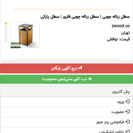
سطل زباله چوبی | سطل زباله چوبی فلزی | سطل پارکی
zwood co
تهران
قیمت: توافقی
درج آگهی رایگان
ثبت آگهی متنی(بدون محدودیت)
پنل کاربری
ورود
عضویت
فراموشی رمز عبور
دانلود اپلیکیشن