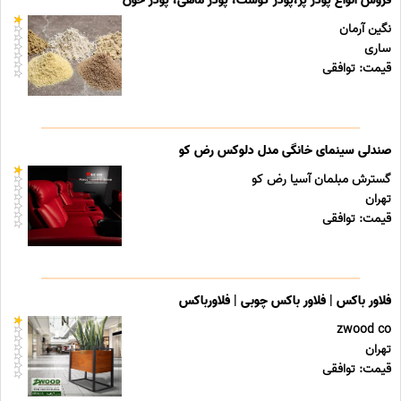
فروش انواع پودر پر،پودر گوشت، پودر ماهی، پودر خون
نگین آرمان
ساری
قیمت: توافقی
صندلی سینمای خانگی مدل دلوکس رض کو
گسترش مبلمان آسیا رض کو
تهران
قیمت: توافقی
فلاور باکس | فلاور باکس چوبی | فلاورباکس
zwood co
تهران
قیمت: توافقی