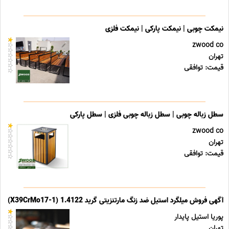
نیمکت چوبی | نیمکت پارکی | نیمکت فلزی
zwood co
تهران
قیمت: توافقی
سطل زباله چوبی | سطل زباله چوبی فلزی | سطل پارکی
zwood co
تهران
قیمت: توافقی
آگهی فروش میلگرد استیل ضد زنگ مارتنزیتی گرید 1.4122 (X39CrMo17-1)
پوریا استیل پایدار
تهران