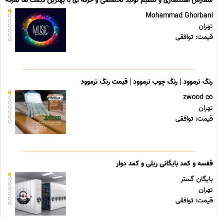
سفارش آهنگسازی و تنظیم تولید تخصصی و حرفه ای با بهترین قیمت ها تعرفه ه
Mohammad Ghorbani
تهران
قیمت: توافقی
رنگ ترموود | رنگ چوب ترموود | قیمت رنگ ترموود
zwood co
تهران
قیمت: توافقی
قفسه و کمد بایگانی ریلی و کمد دوار
بایگان گستر
تهران
قیمت: توافقی