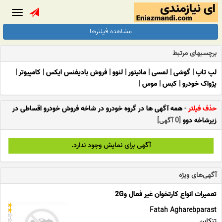
Toggle
gation
مشاهده فیلترها
برچسبهای مرتبط
لپ تاپ
|
گوشی
|
لمسی
|
مانیتور
|
لنوو
|
فروش بادیفنس ایکس
|
کامپیوتر
|
پژواک خودرو
|
کیس
|
موس
|
حذف فیلتر
-
همه آگهی ها در گروه خودرو در شاخه فروش خودرو اقساطی در
زیرشاخه دوو
[0 آگهی]
آگهی برای نمایش وجود ندارد.
آگهی‌های ویژه
تعمیرات انواع کارتخوان غیر فعال و2G
Fatah Agharebparast
تنکابن