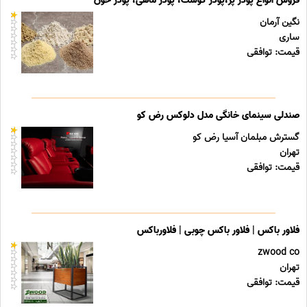
فروش انواع پودر پر،پودر گوشت، پودر ماهی، پودر خون
نگین آرمان
ساری
قیمت: توافقی
صندلی سینمای خانگی مدل دلوکس رض کو
گسترش مبلمان آسیا رض کو
تهران
قیمت: توافقی
فلاور باکس | فلاور باکس چوبی | فلاورباکس
zwood co
تهران
قیمت: توافقی