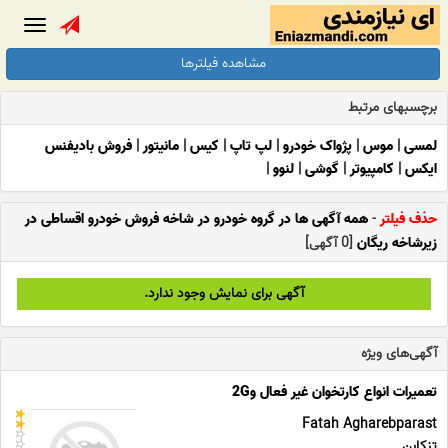
Toggle
gation
مشاهده فیلترها
برچسبهای مرتبط
لمسی
|
موس
|
پژواک خودرو
|
لپ تاپ
|
کیس
|
مانیتور
|
فروش بادیفنس
ایکس
|
کامپیوتر
|
گوشی
|
لنوو
|
حذف فیلتر
-
همه آگهی ها در گروه خودرو در شاخه فروش خودرو اقساطی در
زیرشاخه ریگان
[0 آگهی]
آگهی برای نمایش وجود ندارد.
آگهی‌های ویژه
تعمیرات انواع کارتخوان غیر فعال و2G
Fatah Agharebparast
تنکابن