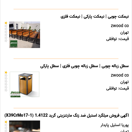
نیمکت چوبی | نیمکت پارکی | نیمکت فلزی
zwood co
تهران
قیمت: توافقی
سطل زباله چوبی | سطل زباله چوبی فلزی | سطل پارکی
zwood co
تهران
قیمت: توافقی
آگهی فروش میلگرد استیل ضد زنگ مارتنزیتی گرید 1.4122 (X39CrMo17-1)
پوریا استیل پایدار
تهران