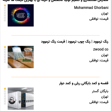
سفارش آهنگسازی و تنظیم تولید تخصصی و حرفه ای با بهترین قیمت ها تعرفه ه
Mohammad Ghorbani
تهران
قیمت: توافقی
رنگ ترموود | رنگ چوب ترموود | قیمت رنگ ترموود
zwood co
تهران
قیمت: توافقی
قفسه و کمد بایگانی ریلی و کمد دوار
بایگان گستر
تهران
قیمت: توافقی