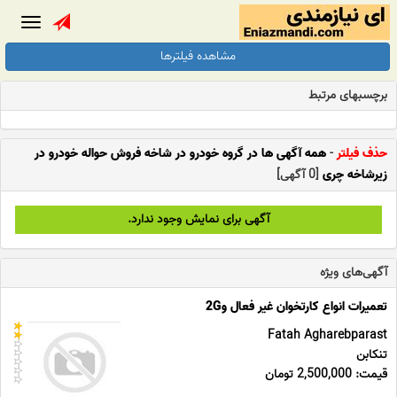
Toggle
gation
مشاهده فیلترها
برچسبهای مرتبط
حذف فیلتر
-
همه آگهی ها در گروه خودرو در شاخه فروش حواله خودرو در
زیرشاخه چری
[0 آگهی]
آگهی برای نمایش وجود ندارد.
آگهی‌های ویژه
تعمیرات انواع کارتخوان غیر فعال و2G
Fatah Agharebparast
تنکابن
قیمت: 2,500,000 تومان