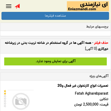
Toggle
gation
مشاهده فیلترها
برچسبهای مرتبط
حذف فیلتر
-
همه آگهی ها در گروه استخدام در شاخه تربیت بدنی در زیرشاخه
دورکاری
[0 آگهی]
آگهی برای نمایش وجود ندارد.
آگهی‌های ویژه
تعمیرات انواع کارتخوان غیر فعال و2G
Fatah Agharebparast
تنکابن
قیمت: 2,500,000 تومان