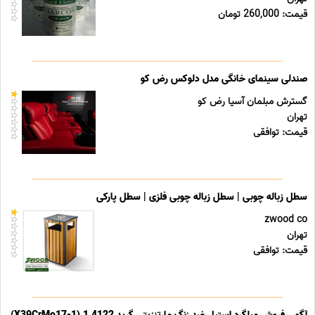
قیمت: 260,000 تومان
صندلی سینمای خانگی مدل دلوکس رض کو
گسترش مبلمان آسیا رض کو
تهران
قیمت: توافقی
سطل زباله چوبی | سطل زباله چوبی فلزی | سطل پارکی
zwood co
تهران
قیمت: توافقی