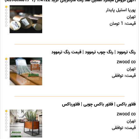
آگهی فروش میلگرد استیل ضد زنگ مارتنزیتی گرید 1.4122 (X39CrMo17-1)
پوریا استیل پایدار
تهران
قیمت: 1 تومان
رنگ ترموود | رنگ چوب ترموود | قیمت رنگ ترموود
zwood co
تهران
قیمت: توافقی
فلاور باکس | فلاور باکس چوبی | فلاورباکس
zwood co
تهران
قیمت: توافقی