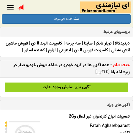
Toggle
gation
مشاهده فیلترها
برچسبهای مرتبط
دیدیدکالا
|
تریلر تانکر
|
ساینا
|
سه چرخه
|
کامیونت الوند 8 تن
|
فروش ماشین
آتش نشانی
|
کامیونت فورس 8 تن
|
اینترنتی
|
لوازم
|
کشنده امپاور
|
حذف فیلتر
-
همه آگهی ها در گروه خودرو در شاخه فروش خودرو صفر در
زیرشاخه رانا
[0 آگهی]
آگهی برای نمایش وجود ندارد.
آگهی‌های ویژه
تعمیرات انواع کارتخوان غیر فعال و2G
Fatah Agharebparast
تنکابن