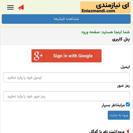
Toggle
gation
مشاهده فیلترها
شما اینجا هستید: صفحه ورود
پنل کاربری
ایمیل
رمز عبور
مرابخاطر بسپار
ورود به سایت
ورود/ثبت نام با گوگل