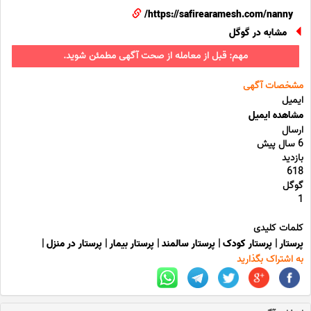
https://safirearamesh.com/nanny/
مشابه در گوگل
مهم: قبل از معامله از صحت آگهی مطمئن شوید.
مشخصات آگهی
ایمیل
مشاهده ایمیل
ارسال
6 سال پیش
بازدید
618
گوگل
1
کلمات کلیدی
پرستار
|
پرستار کودک
|
پرستار سالمند
|
پرستار بیمار
|
پرستار در منزل
|
به اشتراک بگذارید