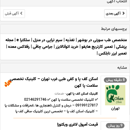
انتخاب آگهی
آگهی بعدی
آگهی قبلی
برچسبهای مرتبط
متخصص طب سوزنی در بوشهر
|
تغذیه
|
سرم تراپی در منزل
|
سلکترا e
|
مجله
پزشکی
|
تعمیر کارتریج هایفو
|
خرید اتوآنالایزر
|
جراحی چاقی
|
رفلاکس معده
|
تعمیر لیزر نابلکس
|
مشابه
اسکن کف پا و کفی طبی غرب تهران – کلینیک تخصصی
8 دقیقه پیش
سلامت پا کهن
کلینیک اسکن کف پا کهن
- خدمات
✅ کلینیک تخصصی سلامت پا کهن ✅ 02146291746
09199127817 – درمان و کنترل ناهنجاری ها ،انحرافات و مشکلات پا
تهران
– کلینیک اسکن کف پا – تخصصی ترین کلینیک صافی کف پا
-تخصصی ترین کلینیک درمان خارپاشنه – کلینیک ساخت کفی طبی
کامپیوتری -طراحی تخصصی و ساخت کفی طبی ، کفش طبی و صندل
قیمت آمپول لاغری ویکتوزا
9 روز پیش
طبی توسط کامپی ... ...