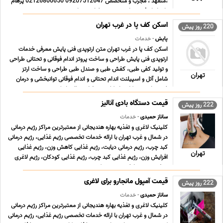
،متعهد ، مجرب و متخصص 09207512647 02126800650 پرهام
پارسانژاد فیزیوتراپی ورزشی زعفرانیه تهران ... ...
اسکن کف پا در غرب تهران
220 روز پیش
پایش
- خدمات
اسکن کف پا در غرب تهران متن ارتوپدی فنی پایش معرفی خدمات
ارتوپدی فنی پایش طراحی و ساخت پروتز اندام فوقانی و تحتانی طراحی
و تولید کفی طبی، کفش طبی و صندل طبی طراحی و ساخت ارتز
تهران
شامل آتل و اسپیلنت اندام تحتانی و اندام فوقانی توانبخشی و درمان
غیر جراحی مشکلات اسکلتی و عضلانی نظیر اسک ... ...
قیمت دستگاه بادی آنالیز
222 روز پیش
ساناز حمیدی
- خدمات
کلینیک لاغری و تغذیه بهاره هندیجانی از معتبرترین مراکز رژیم درمانی
در شمال و غرب تهران با ارائه خدمات تخصصی رژیم غذایی، رژیم درمانی
کبد چرب، رژیم درمانی دیابت، رژیم غذایی کاهش وزن، رژیم غذایی
تهران
افزایش وزن، رژیم غذایی کبد چرب، رژیم غذایی کودکان، رژیم لاغری
موضعی، رژیم لاغری سریع شکم ... ...
قیمت آمپول مانجارو برای لاغری
222 روز پیش
ساناز حمیدی
- خدمات
کلینیک لاغری و تغذیه بهاره هندیجانی از معتبرترین مراکز رژیم درمانی
در شمال و غرب تهران با ارائه خدمات تخصصی رژیم غذایی، رژیم درمانی