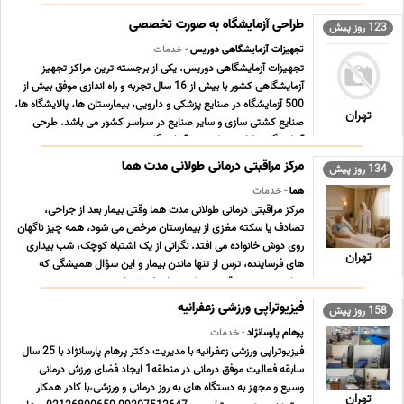
طراحی آزمایشگاه به صورت تخصصی
123 روز پیش
تجهیزات آزمایشگاهی دوریس
- خدمات
تجهیزات آزمایشگاهی دوریس، یکی از برجسته ترین مراکز تجهیز
آزمایشگاهی کشور با بیش از 16 سال تجربه و راه اندازی موفق بیش از
500 آزمایشگاه در صنایع پزشکی و دارویی، بیمارستان ها، پالایشگاه ها،
تهران
صنایع کشتی سازی و سایر صنایع در سراسر کشور می باشد. طرحی
آزمایشگاه، طراهی سکوبندی آزمایشگاهی ... ...
مرکز مراقبتی درمانی طولانی مدت هما
134 روز پیش
هما
- خدمات
مرکز مراقبتی درمانی طولانی مدت هما وقتی بیمار بعد از جراحی،
تصادف یا سکته مغزی از بیمارستان مرخص می شود، همه چیز ناگهان
روی دوش خانواده می افتد. نگرانی از یک اشتباه کوچک، شب بیداری
تهران
های فرساینده، ترس از تنها ماندن بیمار و این سؤال همیشگی که
«داریم درست مراقبت می کنیم یا نه؟» اینجا ... ...
فیزیوتراپی ورزشی زعفرانیه
158 روز پیش
پرهام پارسانژاد
- خدمات
فیزیوتراپی ورزشی زعفرانیه با مدیریت دکتر پرهام پارسانژاد با 25 سال
سابقه فعالیت موفق درمانی در منطقه1 ایجاد فضای ورزش درمانی
وسیع و مجهز به دستگاه های به روز درمانی و ورزشی،با کادر همکار
تهران