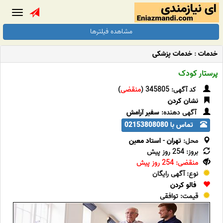
Toggle
gation
مشاهده فیلترها
خدمات
:
خدمات پزشکی
پرستار کودک
کد آگهی: 345805 (
منقضی
)
نشان کردن
آگهی دهنده:
سفیر آرامش
تماس با 02153808080
محل:
تهران
-
استاد معین
بروز: 254 روز پیش
منقضی: 254 روز پیش
نوع: آگهی رایگان
فالو کردن
قیمت: توافقی