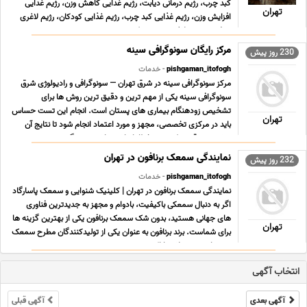
کبد چرب، رژیم درمانی دیابت، رژیم غذایی کاهش وزن، رژیم غذایی
تهران
افزایش وزن، رژیم غذایی کبد چرب، رژیم غذایی کودکان، رژیم لاغری
موضعی، رژیم لاغری سریع شکم ... ...
مرکز رایگان سونوگرافی سینه
230 روز پیش
pishgaman_itofogh
- خدمات
مرکز سونوگرافی سینه در شرق تهران — سونوگرافی و رادیولوژی شرق
سونوگرافی سینه یکی از مهم ترین و دقیق ترین روش ها برای
تشخیص زودهنگام بیماری های پستان است. انجام این تست حساس
تهران
باید در مرکزی تخصصی، مجهز و مورد اعتماد انجام شود تا نتایج آن
بیشترین دقت و کمترین خطا را داشته باشد. سونوگر ... ...
نمایندگی سمعک برنافون در تهران
232 روز پیش
pishgaman_itofogh
- خدمات
نمایندگی سمعک برنافون در تهران | کلینیک شنوایی و سمعک پاسارگاد
اگر به دنبال سمعکی باکیفیت، بادوام و مجهز به جدیدترین فناوری
های جهانی هستید، بدون شک سمعک برنافون یکی از بهترین گزینه ها
تهران
برای شماست. برند برنافون به عنوان یکی از تولیدکنندگان مطرح سمعک
در جهان، محصولاتی ارائه می دهد ... ...
انتخاب آگهی
آگهی بعدی
آگهی قبلی