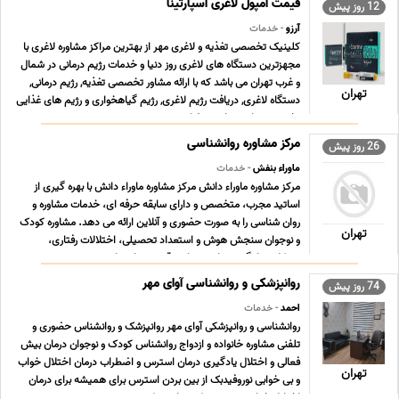
قیمت آمپول لاغری اسپارتینا
12 روز پیش
آرزو
- خدمات
کلینیک تخصصی تغذیه و لاغری مهر از بهترین مراکز مشاوره لاغری با
مجهزترین دستگاه های لاغری روز دنیا و خدمات رژیم درمانی در شمال
و غرب تهران می باشد که با ارائه مشاور تخصصی تغذیه, رژیم درمانی,
تهران
دستگاه لاغری, دریافت رژیم لاغری, رژیم گیاهخواری و رژیم های غذایی
تخصصی توانسته است رضایت ح ... ...
مرکز مشاوره روانشناسی
26 روز پیش
ماوراء بنفش
- خدمات
مرکز مشاوره ماوراء دانش مرکز مشاوره ماوراء دانش با بهره گیری از
اساتید مجرب، متخصص و دارای سابقه حرفه ای، خدمات مشاوره و
روان شناسی را به صورت حضوری و آنلاین ارائه می دهد. مشاوره کودک
تهران
و نوجوان سنجش هوش و استعداد تحصیلی، اختلالات رفتاری،
مشکلات یادگیری، بازی درمانی، قصه درمانی، ات ... ...
روانپزشکی و روانشناسی آوای مهر
74 روز پیش
احمد
- خدمات
روانشناسی و روانپزشکی آوای مهر روانپزشک و روانشناس حضوری و
تلفنی مشاوره خانواده و ازدواج روانشناس کودک و نوجوان درمان بیش
فعالی و اختلال یادگیری درمان استرس و اضطراب درمان اختلال خواب
تهران
و بی خوابی نوروفیدبک از بین بردن استرس برای همیشه برای درمان
اختلال خواب به چه پزشکی مراجعه کنیم ... ...