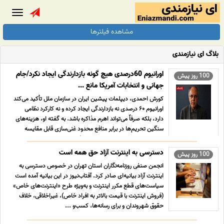
Toggle
gation
مشاهده فیلترها
بلاگ ای نیازمندی
اورانیوم 60درصدی هیچ گونه بازدارندگی ایجاد نکرد/جام
100 روز پیش
جهانی و انتخابات آمریکا مانع ...
کورش احمدی، دیپلمات پیشین ایران در سازمان ملل تأکید می‌کند
اورانیوم ۶۰ درصدی نه بازدارندگی ایجاد کرده و نه کارکرد نظامی
دارد، بلکه صرفاً می‌تواند اهرم مذاکره باشد. به گفته او، هزینه‌های
سنگین تحریم‌ها در برابر منافع محدود غنی‌سازی قابل مقایسه
نیست و تداوم این مسیر بدون انعطاف، خط ...
دسترسی به اینترنت آزاد حق همه است
100 روز پیش
انجمن صنفی روزنامه‌نگاران استان تهران در خصوص دسترسی به
اینترنت آزاد بیانیه‌ای صادر کرد. آفتاب‌‌نیوز در این بیانیه آمده است
سیاست‌های قطع مکرر اینترنت و به‌ویژه طرح «اینترنت‌های خاص»
(فروش اینترنت با قیمت بالاتر به افراد خاص)، غیراخلاقی، خلاف
حقوق شهروندان و برای رسانه‌ها، کسب‌و ...