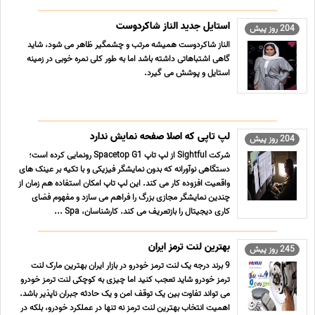
استایل جدید الناز شاکردوست
204 روز پیش
الناز شاکردوست همیشه مرتب و چشمگیر ظاهر می شود، شاید
گاهی اشتباهاتی داشته باشد اما به طور کلی نمره خوبی در زمینه
استایل و پوشش می گیرد.
لپ تاپی که اصلا صفحه نمایش ندارد
204 روز پیش
شرکت Sightful از لپ تاپ Spacetop G1 رونمایی کرده است؛
دستگاهی نوآورانه که بدون نمایشگر فیزیکی و با تکیه بر عینک های
واقعیت افزوده کار می کند. این لپ تاپ امکان استفاده هم زمان از
چندین نمایشگر مجازی بزرگ را فراهم می سازد و مفهوم فضای
کاری دیجیتال را بازتعریف می کند. کارشناسان، Spa ...
بهترین لنت ترمز ایران
245 روز پیش
9 برند درجه یک لنت ترمز خودرو در بازار ایران بهترین مارک لنت
ترمز خودرو شاید تعجب کنید اما چیزی به کوچکی لنت ترمز خودرو
می تواند تفاوت بین یک توقف امن و یک حادثه جبران ناپذیر باشد.
اهمیت انتخاب بهترین لنت ترمز نه تنها در عملکرد خودرو، بلکه در