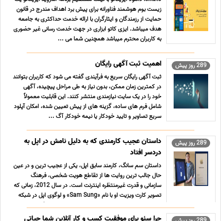
زیست بوم هوشمند فناورانه برای پیش برد اهداف مندرج در قانون
حمایت از رزمندگان و ایثارگران با ارائه خدمت حداکثری به جامعه
هدف میباشد. ایزی کاتو ابزاری در جهت خدمت رسانی غیر حضوری
به کاربران محترم میباشد همچنین شما می ...
اهمیت ثبت آگهی رایگان
289 روز پیش
ثبت آگهی رایگان سریع به فرآیندی گفته می شود که کاربران بتوانند
در کمترین زمان ممکن، بدون نیاز به طی مراحل پیچیده، آگهی
خود را در یک سایت نیازمندی منتشر کنند. این قابلیت معمولاً
شامل فرم های ساده، گزینه های از پیش تعیین شده، امکان آپلود
سریع تصاویر و تایید خودکار یا نیمه خودکار آگ ...
داستان عجیب کارمندی که به دلیل نامش در اپل به
289 روز پیش
دردسر افتاد
داستان سم سانگ، کارمند سابق اپل، یکی از عجیب ترین و در عین
حال جالب ترین روایت ها از تقاطع هویت شخصی، فرهنگ
سازمانی و قدرت غیرمنتظره اینترنت است. در سال 2012، زمانی که
تصویر کارت ویزیت او با نام «Sam Sung» و لوگوی اپل در شبکه
اجتماعی ردیت منتشر شد، به سرعت به یک سوژه داغ جهانی تب
...
چرا سئو برای موفقیت کسب و کار آنلاین شما حیاتی
289 روز پیش