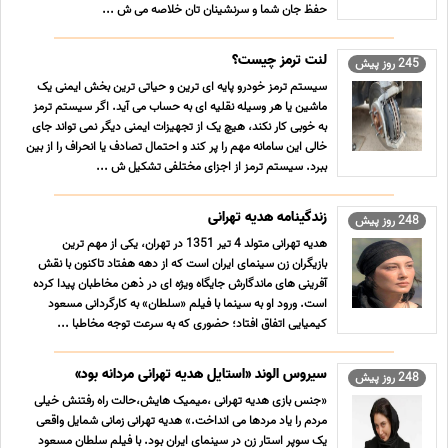
حفظ جان شما و سرنشینان تان خلاصه می ش ...
لنت ترمز چیست؟
245 روز پیش
سیستم ترمز خودرو پایه ای ترین و حیاتی ترین بخش ایمنی یک
ماشین یا هر وسیله نقلیه ای به حساب می آید. اگر سیستم ترمز
به خوبی کار نکند، هیچ یک از تجهیزات ایمنی دیگر نمی تواند جای
خالی این سامانه مهم را پر کند و احتمال تصادف یا انحراف را از بین
ببرد. سیستم ترمز از اجزای مختلفی تشکیل ش ...
زندگینامه هدیه تهرانی
248 روز پیش
هدیه تهرانی متولد 4 تیر 1351 در تهران، یکی از مهم ترین
بازیگران زن سینمای ایران است که از دهه هفتاد تاکنون با نقش
آفرینی های ماندگارش جایگاه ویژه ای در ذهن مخاطبان پیدا کرده
است. ورود او به سینما با فیلم «سلطان» به کارگردانی مسعود
کیمیایی اتفاق افتاد؛ حضوری که به سرعت توجه مخاطبا ...
سیروس الوند «استایل هدیه تهرانی مردانه بود»
248 روز پیش
«جنس بازی هدیه تهرانی ،میمیک هایش،حالت راه رفتنش خیلی
مردم را یاد مردها می انداخت.» هدیه تهرانی زمانی شمایل واقعی
یک سوپر استار زن در سینمای ایران بود. با فیلم سلطان مسعود