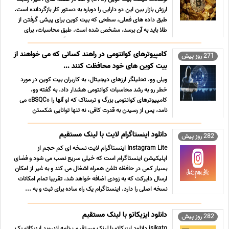
ارزش بازار بین این دو دارایی را دوباره به دستور کار بازگردانده است.
طبق داده های فعلی، سطحی که بیت کوین برای پیشی گرفتن از
طلا باید به آن برسد، مشخص شده است. طبق محاسبات، برای
اینکه بیت کوین از کل ارزش بازار طلا پیشی بگیرد ...
کامپیوترهای کوانتومی در راهند کسانی که می خواهند از
271 روز پیش
بیت کوین های خود محافظت کنند ...
ویلی وو، تحلیلگر ارزهای دیجیتال، به کاربران بیت کوین در مورد
خطر رو به رشد محاسبات کوانتومی هشدار داد. به گفته وو،
کامپیوترهای کوانتومی بزرگ و ترسناک که او آنها را «BSQC» ​​می
نامد، پس از رسیدن به قدرت کافی، نه تنها توانایی شکستن
کلیدهای خصوصی، بلکه توانایی شکستن کلیدهای عمومی مو ...
دانلود اینستاگرام لایت با لینک مستقیم
282 روز پیش
Instagram Lite اینستاگرام لایت نسخه ای کم حجم از
اپلیکیشن اینستاگرام است که خیلی سریع نصب می شود و فضای
بسیار کمی در حافظه تلفن همراه اشغال می کند و به غیر از امکان
ارسال دایرکت که به زودی اضافه خواهد شد، تقریبا تمام امکانات
نسخه اصلی را دارد. اینستاگرام یک راه ساده برای ثبت و به ...
دانلود ایزیکاتو با لینک مستقیم
282 روز پیش
isikato دانلود ایزیکاتو با لینک مستقیم برنامه اندروید ایزیکاتو یک