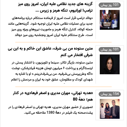
گزینه های جدید نظامی علیه ایران، امروز روی میز
101 روز پیش
ترامپ! اورانیوم، تنگه هرمز و زیرس ...
دونالد ترامپ قرار است امروز از فرمانده سنتکام درباره برنامه‌های
جدید برای عملیات نظامی علیه ایران توجیه شود. گزینه‌هایی مانند
حمله کوتاه، کنترل تنگه هرمز و ماموریت نیروهای ویژه روی میز
است. طرح سنتکام علیه ایران امروز پنجشنبه روی میز دونالد
ترامپ، رئیس جمهور آمریکا قرار می‌گیرد. ...
متین ستوده من بی شرف، عاشق این خاکم و به این بی
101 روز پیش
شرفی افتخار می کنم
متین ستوده، بازیگر تئاتر، سینما و تلویزیون، با انتشار پستی در
اینستاگرام و پرداخت ۶ میلیون تومان هزینه فیلترشکن، نوشت
«اگه وطن‌پرستی بی‌شرفیه، من بی‌شرف‌ترینم.» او با اشاره به
شهدای کودک و مظلومان، عشق خود به ایران و مردمش را اعلام
کرد. متین ستوده بازیگر تئاتر، سینما و تلویزیون، ...
«هدیه تهرانی، مهران مدیری و اصغر فرهادی» در کنار
154 روز پیش
هم؛ دهۀ 80
تصویری از حضور مهران مدیری، هدیه تهرانی و اصغر فرهادی را در
پشت‌صحنه یک فیلم در دهۀ 1380 ملاحظه می‌کنید.