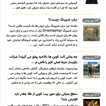
کیمیایی به سینمای ایران معرفی شد اما سومین فیلمش یعنی
قرمز بود که او را در قامت یک ستاره معرفی کرد. هنوز هم ...
دراپ شیپینگ چیست؟
249 روز پیش
مقدمه چرا دراپ شیپینگ برای ایرانی ها یک فرصت طلایی است؟
دراپ شیپینگ (Dropshipping) یکی از ساده ترین و ارزان ترین
روش ها برای شروع کسب وکار آنلاین است. در این مدل، بدون نیاز
به سرمایه گذاری زیاد یا انبارداری، می توانید فروشگاه اینترنتی خود
را راه اندازی کرده و درآمد کسب کنید. این ...
چه زمانی آلت کوین ها بالاخره رونق می گیرند؟ شرکت
271 روز پیش
بازارساز شرط اصلی لازم را فاش م ...
وینترمیوت، بازارساز ارزهای دیجیتال، گزارش جامعی منتشر کرده
است که وضعیت فعلی بازار و پویایی آلت کوین ها را روشن می
کند. «بیت کوین و اتریوم باید رهبری را به دست بگیرند» بر اساس
این گزارش، در حالی که موقعیت یابی تا حد زیادی از نو تنظیم
شده است، یک افزایش قیمت گسترده در سمت آلت کوین ...
سطح بحرانی برای عبور بیت کوین از طلا چقدر باید
271 روز پیش
افزایش یابد؟
نوسانات قیمت بیت کوین (BTC) و طلا در هفته های اخیر، رقابت